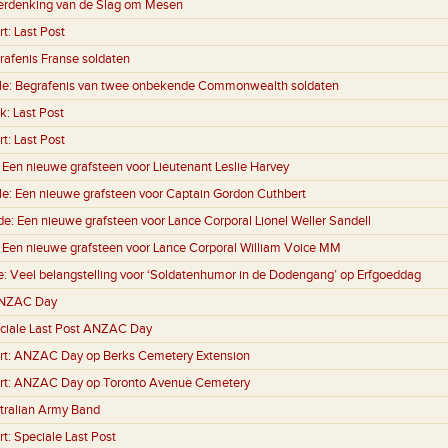
erdenking van de Slag om Mesen
rt:
Last Post
rafenis Franse soldaten
le:
Begrafenis van twee onbekende Commonwealth soldaten
k:
Last Post
rt:
Last Post
:
Een nieuwe grafsteen voor Lieutenant Leslie Harvey
le:
Een nieuwe grafsteen voor Captain Gordon Cuthbert
de:
Een nieuwe grafsteen voor Lance Corporal Lionel Weller Sandell
:
Een nieuwe grafsteen voor Lance Corporal William Voice MM
e:
Veel belangstelling voor ‘Soldatenhumor in de Dodengang’ op Erfgoeddag
NZAC Day
ciale Last Post ANZAC Day
rt:
ANZAC Day op Berks Cemetery Extension
rt:
ANZAC Day op Toronto Avenue Cemetery
tralian Army Band
rt:
Speciale Last Post