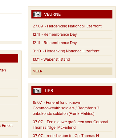
VEURNE
27.09
- Herdenking Nationaal IJzerfront
12.11
- Remembrance Day
12.11
- Remembrance Day
01.10
- Herdenking Nationaal IJzerfront
13.11
- Wapenstilstand
aten
MEER
TIPS
15.07
- Funeral for unknown
Commonwealth soldiers / Begrafenis 3
onbekende soldaten (Frank Mahieu)
07.07
- Een nieuwe grafsteen voor Corporal
 Ernest
Thomas Nigel McFarland
07.07
- rededication for Cpl Thomas N.