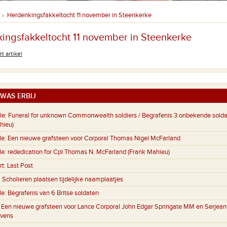
Herdenkingsfakkeltocht 11 november in Steenkerke
›
ingsfakkeltocht 11 november in Steenkerke
t artikel
WAS ERBIJ
le:
Funeral for unknown Commonwealth soldiers / Begrafenis 3 onbekende sold
hieu)
le:
Een nieuwe grafsteen voor Corporal Thomas Nigel McFarland
le:
rededication for Cpl Thomas N. McFarland (Frank Mahieu)
rt:
Last Post
:
Scholieren plaatsen tijdelijke naamplaatjes
le:
Begrafenis van 6 Britse soldaten
:
Een nieuwe grafsteen voor Lance Corporal John Edgar Springate MM en Serjeant
evens