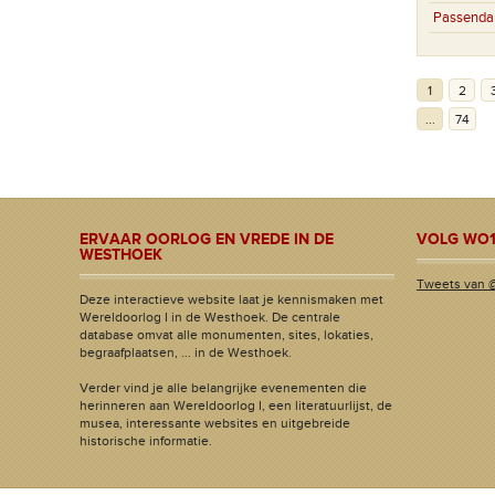
Passenda
1
2
...
74
ERVAAR OORLOG EN VREDE IN DE
VOLG WO1
WESTHOEK
Tweets van 
Deze interactieve website laat je kennismaken met
Wereldoorlog I in de Westhoek. De centrale
database omvat alle monumenten, sites, lokaties,
begraafplaatsen, ... in de Westhoek.
Verder vind je alle belangrijke evenementen die
herinneren aan Wereldoorlog I, een literatuurlijst, de
musea, interessante websites en uitgebreide
historische informatie.