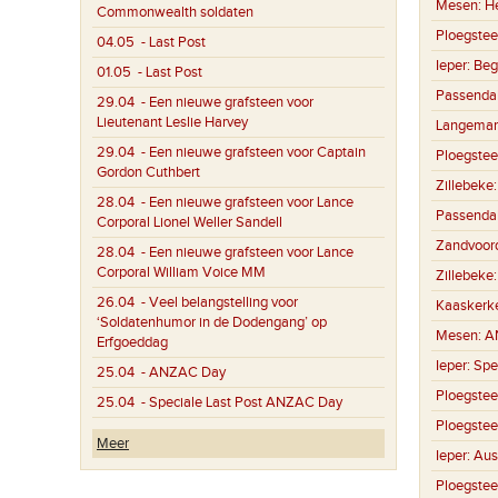
Mesen:
H
Commonwealth soldaten
Ploegstee
04.05
- Last Post
Ieper:
Beg
01.05
- Last Post
Passenda
29.04
- Een nieuwe grafsteen voor
Lieutenant Leslie Harvey
Langemar
29.04
- Een nieuwe grafsteen voor Captain
Ploegstee
Gordon Cuthbert
Zillebeke
28.04
- Een nieuwe grafsteen voor Lance
Passenda
Corporal Lionel Weller Sandell
Zandvoor
28.04
- Een nieuwe grafsteen voor Lance
Corporal William Voice MM
Zillebeke
26.04
- Veel belangstelling voor
Kaaskerk
‘Soldatenhumor in de Dodengang’ op
Mesen:
A
Erfgoeddag
Ieper:
Spe
25.04
- ANZAC Day
Ploegstee
25.04
- Speciale Last Post ANZAC Day
Ploegstee
Meer
Ieper:
Aus
Ploegstee