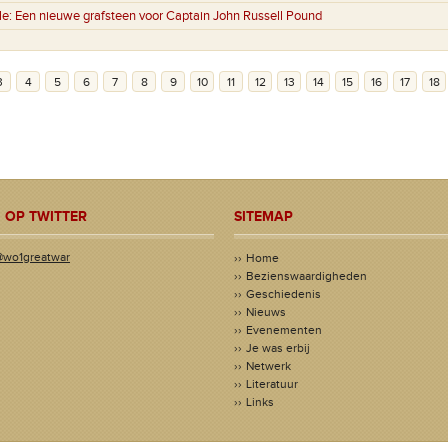
le:
Een nieuwe grafsteen voor Captain John Russell Pound
3
4
5
6
7
8
9
10
11
12
13
14
15
16
17
18
 OP TWITTER
SITEMAP
@wo1greatwar
Home
Bezienswaardigheden
Geschiedenis
Nieuws
Evenementen
Je was erbij
Netwerk
Literatuur
Links