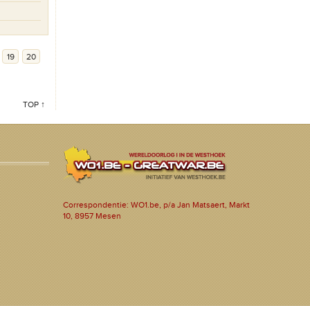
19
20
TOP ↑
Correspondentie: WO1.be, p/a Jan Matsaert, Markt
10, 8957 Mesen