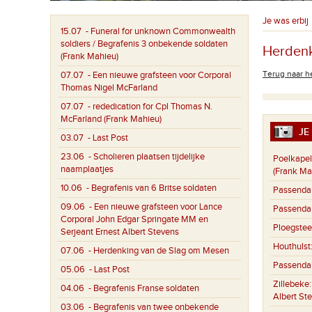
Je was erbij
15.07
- Funeral for unknown Commonwealth
soldiers / Begrafenis 3 onbekende soldaten
Herdenk
(Frank Mahieu)
Terug naar he
07.07
- Een nieuwe grafsteen voor Corporal
Thomas Nigel McFarland
07.07
- rededication for Cpl Thomas N.
McFarland (Frank Mahieu)
JE 
03.07
- Last Post
23.06
- Scholieren plaatsen tijdelijke
Poelkapel
naamplaatjes
(Frank Ma
10.06
- Begrafenis van 6 Britse soldaten
Passenda
09.06
- Een nieuwe grafsteen voor Lance
Passenda
Corporal John Edgar Springate MM en
Ploegstee
Serjeant Ernest Albert Stevens
Houthulst
07.06
- Herdenking van de Slag om Mesen
Passenda
05.06
- Last Post
Zillebeke
04.06
- Begrafenis Franse soldaten
Albert St
03.06
- Begrafenis van twee onbekende