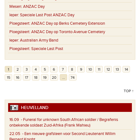
Mesen:
ANZAC Day
Ieper:
Speciale Last Post ANZAC Day
Ploegsteert:
ANZAC Day op Berks Cemetery Extension
Ploegsteert:
ANZAC Day op Toronto Avenue Cemetery
Ieper:
Australian Army Band
Ploegsteert:
Speciale Last Post
1
2
3
4
5
6
7
8
9
10
11
12
13
14
15
16
17
18
19
20
...
74
TOP ↑
HEUVELLAND
16.09
- Funeral for unknown South African soldier / Begrafenis
onbekende soldaat Zuid-Afrika (Frank Mahieu)
22.05
- Een nieuwe grafsteen voor Second Lieutenant Willim
Bernard Knight