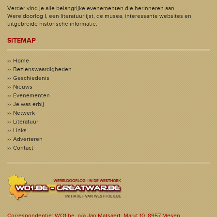
Verder vind je alle belangrijke evenementen die herinneren aan
Wereldoorlog I, een literatuurlijst, de musea, interessante websites en
uitgebreide historische informatie.
SITEMAP
Home
Bezienswaardigheden
Geschiedenis
Nieuws
Evenementen
Je was erbij
Netwerk
Literatuur
Links
Adverteren
Contact
Correspondentie: WO1.be, p/a Jan Matsaert, Markt 10, 8957 Mesen