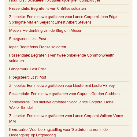
Houthulst:
Scholieren plaatsen tijdelijke naamplaatjes
Passendale:
Begrafenis van 6 Britse soldaten
Zillebeke:
Een nieuwe grafsteen voor Lance Corporal John Edgar
Springate MM en Serjeant Ernest Albert Stevens
Mesen:
Herdenking van de Slag om Mesen
Ploegsteert:
Last Post
Ieper:
Begrafenis Franse soldaten
Passendale:
Begrafenis van twee onbekende Commonwealth
soldaten
Langemark:
Last Post
Ploegsteert:
Last Post
Zillebeke:
Een nieuwe grafsteen voor Lieutenant Leslie Harvey
Passendale:
Een nieuwe grafsteen voor Captain Gordon Cuthbert
Zandvoorde:
Een nieuwe grafsteen voor Lance Corporal Lionel
Weller Sandell
Zillebeke:
Een nieuwe grafsteen voor Lance Corporal William Voice
MM
Kaaskerke:
Veel belangstelling voor ‘Soldatenhumor in de
Dodengang’ op Erfgoeddag