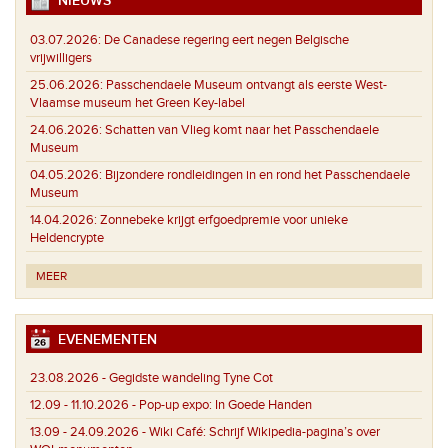
NIEUWS
03.07.2026:
De Canadese regering eert negen Belgische
vrijwilligers
25.06.2026:
Passchendaele Museum ontvangt als eerste West-
Vlaamse museum het Green Key-label
24.06.2026:
Schatten van Vlieg komt naar het Passchendaele
Museum
04.05.2026:
Bijzondere rondleidingen in en rond het Passchendaele
Museum
14.04.2026:
Zonnebeke krijgt erfgoedpremie voor unieke
Heldencrypte
MEER
EVENEMENTEN
23.08.2026 -
Gegidste wandeling Tyne Cot
12.09 - 11.10.2026 -
Pop-up expo: In Goede Handen
13.09 - 24.09.2026 -
Wiki Café: Schrijf Wikipedia-pagina’s over