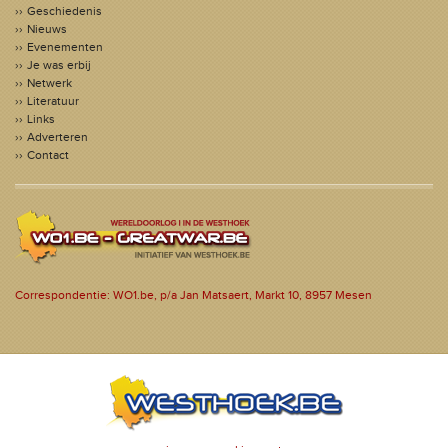
Geschiedenis
Nieuws
Evenementen
Je was erbij
Netwerk
Literatuur
Links
Adverteren
Contact
Correspondentie: WO1.be, p/a Jan Matsaert, Markt 10, 8957 Mesen