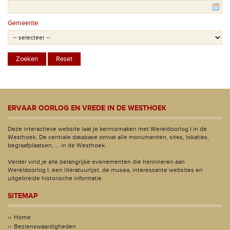
Gemeente:
ERVAAR OORLOG EN VREDE IN DE WESTHOEK
Deze interactieve website laat je kennismaken met Wereldoorlog I in de
Westhoek. De centrale database omvat alle monumenten, sites, lokaties,
begraafplaatsen, ... in de Westhoek.
Verder vind je alle belangrijke evenementen die herinneren aan
Wereldoorlog I, een literatuurlijst, de musea, interessante websites en
uitgebreide historische informatie.
SITEMAP
Home
Bezienswaardigheden