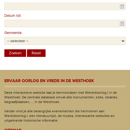
Datum tot:
Gemeente:
ERVAAR OORLOG EN VREDE IN DE WESTHOEK
Deze interactieve website laat je kennismaken met Wereldoorlog I in de
Westhoek. De centrale database omvat alle monumenten, sites, lokaties,
begraafplaatsen, ... in de Westhoek.
Verder vind je alle belangrijke evenementen die herinneren aan
Wereldoorlog I, een literatuurlijst, de musea, interessante websites en
uitgebreide historische informatie.