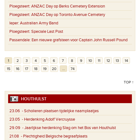
Ploegsteert:
ANZAC Day op Berks Cemetery Extension
Ploegsteert:
ANZAC Day op Toronto Avenue Cemetery
Ieper:
Australian Army Band
Ploegsteert:
Speciale Last Post
Passendale:
Een nieuwe grafsteen voor Captain John Russell Pound
1
2
3
4
5
6
7
8
9
10
11
12
13
14
15
16
17
18
19
20
...
74
TOP ↑
HOUTHULST
23.06
- Scholieren plaatsen tijdelijke naamplaatjes
23.05
- Herdenking Adolf Vercruysse
29.09
- Jaarlijkse herdenking Slag om het Bos van Houthulst
21.08
- Plechtigheid Belgische begraafplaats