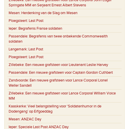
Zillebeke:
Een nieuwe grafsteen voor Lance Corporal John Edgar
Springate MM en Serjeant Ernest Albert Stevens
Mesen:
Herdenking van de Slag om Mesen
Ploegsteert:
Last Post
Ieper:
Begrafenis Franse soldaten
Passendale:
Begrafenis van twee onbekende Commonwealth
soldaten
Langemark:
Last Post
Ploegsteert:
Last Post
Zillebeke:
Een nieuwe grafsteen voor Lieutenant Leslie Harvey
Passendale:
Een nieuwe grafsteen voor Captain Gordon Cuthbert
Zandvoorde:
Een nieuwe grafsteen voor Lance Corporal Lionel
Weller Sandell
Zillebeke:
Een nieuwe grafsteen voor Lance Corporal William Voice
MM
Kaaskerke:
Veel belangstelling voor ‘Soldatenhumor in de
Dodengang’ op Erfgoeddag
Mesen:
ANZAC Day
Ieper:
Speciale Last Post ANZAC Day