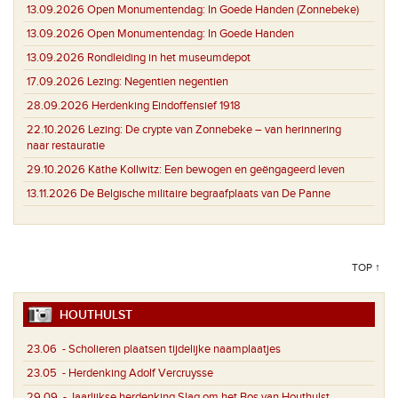
13.09.2026
Open Monumentendag: In Goede Handen (Zonnebeke)
13.09.2026
Open Monumentendag: In Goede Handen
13.09.2026
Rondleiding in het museumdepot
17.09.2026
Lezing: Negentien negentien
28.09.2026
Herdenking Eindoffensief 1918
22.10.2026
Lezing: De crypte van Zonnebeke – van herinnering
naar restauratie
29.10.2026
Käthe Kollwitz: Een bewogen en geëngageerd leven
13.11.2026
De Belgische militaire begraafplaats van De Panne
TOP ↑
HOUTHULST
23.06
- Scholieren plaatsen tijdelijke naamplaatjes
23.05
- Herdenking Adolf Vercruysse
29.09
- Jaarlijkse herdenking Slag om het Bos van Houthulst