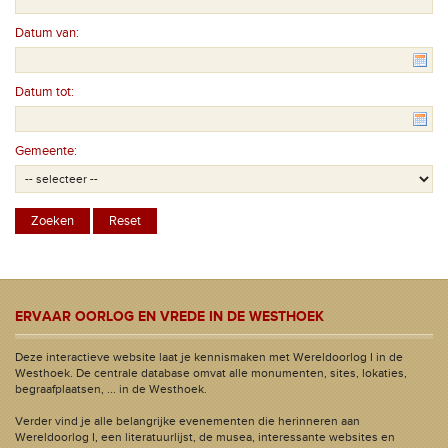
Datum van:
Datum tot:
Gemeente:
ERVAAR OORLOG EN VREDE IN DE WESTHOEK
Deze interactieve website laat je kennismaken met Wereldoorlog I in de
Westhoek. De centrale database omvat alle monumenten, sites, lokaties,
begraafplaatsen, ... in de Westhoek.
Verder vind je alle belangrijke evenementen die herinneren aan
Wereldoorlog I, een literatuurlijst, de musea, interessante websites en