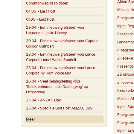
Albert St
Commonwealth soldaten
Mesen:
H
04.05
- Last Post
Ploegstee
01.05
- Last Post
Ieper:
Beg
29.04
- Een nieuwe grafsteen voor
Lieutenant Leslie Harvey
Passenda
29.04
- Een nieuwe grafsteen voor Captain
Langemar
Gordon Cuthbert
Ploegstee
28.04
- Een nieuwe grafsteen voor Lance
Zillebeke
Corporal Lionel Weller Sandell
Passenda
28.04
- Een nieuwe grafsteen voor Lance
Corporal William Voice MM
Zandvoor
26.04
- Veel belangstelling voor
Zillebeke
‘Soldatenhumor in de Dodengang’ op
Kaaskerk
Erfgoeddag
Mesen:
A
25.04
- ANZAC Day
Ieper:
Spe
25.04
- Speciale Last Post ANZAC Day
Ploegstee
Meer
Ploegstee
Ieper:
Aus