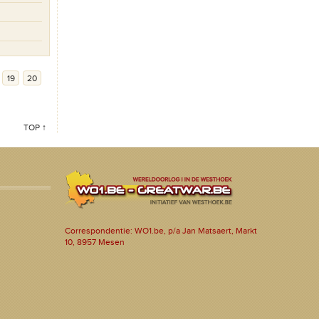
19
20
TOP ↑
Correspondentie: WO1.be, p/a Jan Matsaert, Markt
10, 8957 Mesen