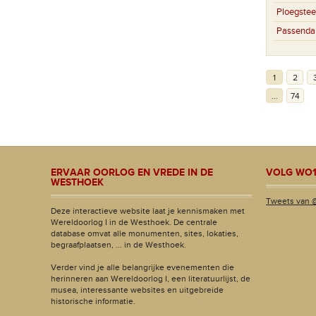
Ploegstee
Passenda
1
2
...
74
ERVAAR OORLOG EN VREDE IN DE
VOLG WO1
WESTHOEK
Tweets van 
Deze interactieve website laat je kennismaken met
Wereldoorlog I in de Westhoek. De centrale
database omvat alle monumenten, sites, lokaties,
begraafplaatsen, ... in de Westhoek.
Verder vind je alle belangrijke evenementen die
herinneren aan Wereldoorlog I, een literatuurlijst, de
musea, interessante websites en uitgebreide
historische informatie.