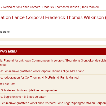
Rededication Lance Corporal Frederick Thomas Wilkinson (Frank Mahieu)
›
ation Lance Corporal Frederick Thomas Wilkinson 
t artikel
WAS ERBIJ
le:
Funeral for unknown Commonwealth soldiers / Begrafenis 3 onbekende sold
hieu)
le:
Een nieuwe grafsteen voor Corporal Thomas Nigel McFarland
le:
rededication for Cpl Thomas N. McFarland (Frank Mahieu)
rt:
Last Post
:
Scholieren plaatsen tijdelijke naamplaatjes
le:
Begrafenis van 6 Britse soldaten
:
Een nieuwe grafsteen voor Lance Corporal John Edgar Springate MM en Serjeant