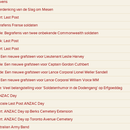
evens
erdenking van de Slag om Mesen
rt:
Last Post
rafenis Franse soldaten
le:
Begrafenis van twee onbekende Commonwealth soldaten
k:
Last Post
rt:
Last Post
:
Een nieuwe grafsteen voor Lieutenant Leslie Harvey
le:
Een nieuwe grafsteen voor Captain Gordon Cuthbert
de:
Een nieuwe grafsteen voor Lance Corporal Lionel Weller Sandell
:
Een nieuwe grafsteen voor Lance Corporal William Voice MM
e:
Veel belangstelling voor ‘Soldatenhumor in de Dodengang’ op Erfgoeddag
NZAC Day
ciale Last Post ANZAC Day
rt:
ANZAC Day op Berks Cemetery Extension
rt:
ANZAC Day op Toronto Avenue Cemetery
tralian Army Band