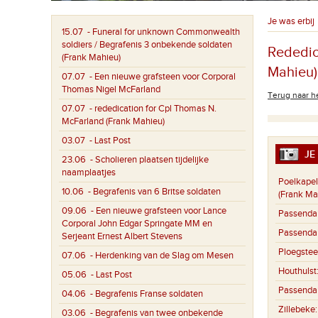
Je was erbij
15.07
- Funeral for unknown Commonwealth
soldiers / Begrafenis 3 onbekende soldaten
Rededic
(Frank Mahieu)
Mahieu)
07.07
- Een nieuwe grafsteen voor Corporal
Thomas Nigel McFarland
Terug naar he
07.07
- rededication for Cpl Thomas N.
McFarland (Frank Mahieu)
03.07
- Last Post
JE 
23.06
- Scholieren plaatsen tijdelijke
naamplaatjes
Poelkapel
10.06
- Begrafenis van 6 Britse soldaten
(Frank Ma
09.06
- Een nieuwe grafsteen voor Lance
Passenda
Corporal John Edgar Springate MM en
Passenda
Serjeant Ernest Albert Stevens
Ploegstee
07.06
- Herdenking van de Slag om Mesen
Houthulst
05.06
- Last Post
Passenda
04.06
- Begrafenis Franse soldaten
Zillebeke
03.06
- Begrafenis van twee onbekende