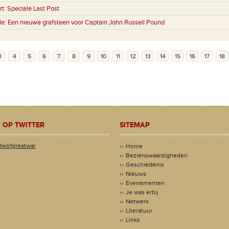
rt:
Speciale Last Post
le:
Een nieuwe grafsteen voor Captain John Russell Pound
3
4
5
6
7
8
9
10
11
12
13
14
15
16
17
18
 OP TWITTER
SITEMAP
@wo1greatwar
Home
Bezienswaardigheden
Geschiedenis
Nieuws
Evenementen
Je was erbij
Netwerk
Literatuur
Links