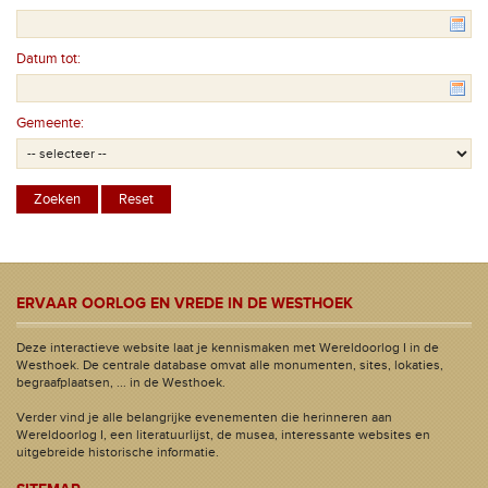
Datum tot:
Gemeente:
ERVAAR OORLOG EN VREDE IN DE WESTHOEK
Deze interactieve website laat je kennismaken met Wereldoorlog I in de
Westhoek. De centrale database omvat alle monumenten, sites, lokaties,
begraafplaatsen, ... in de Westhoek.
Verder vind je alle belangrijke evenementen die herinneren aan
Wereldoorlog I, een literatuurlijst, de musea, interessante websites en
uitgebreide historische informatie.