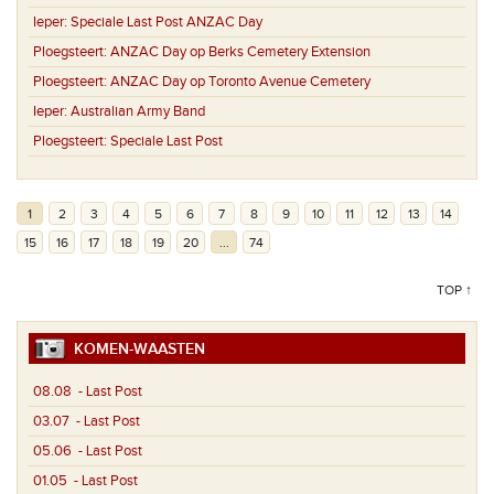
Ieper:
Speciale Last Post ANZAC Day
Ploegsteert:
ANZAC Day op Berks Cemetery Extension
Ploegsteert:
ANZAC Day op Toronto Avenue Cemetery
Ieper:
Australian Army Band
Ploegsteert:
Speciale Last Post
1
2
3
4
5
6
7
8
9
10
11
12
13
14
15
16
17
18
19
20
...
74
TOP ↑
KOMEN-WAASTEN
08.08
- Last Post
03.07
- Last Post
05.06
- Last Post
01.05
- Last Post