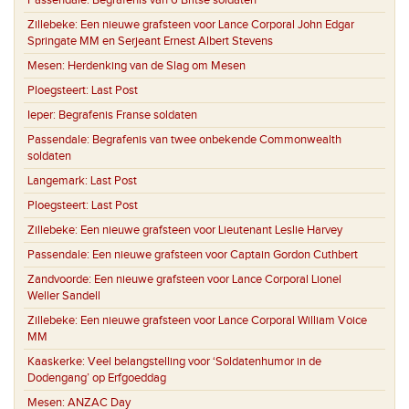
Passendale:
Begrafenis van 6 Britse soldaten
Zillebeke:
Een nieuwe grafsteen voor Lance Corporal John Edgar
Springate MM en Serjeant Ernest Albert Stevens
Mesen:
Herdenking van de Slag om Mesen
Ploegsteert:
Last Post
Ieper:
Begrafenis Franse soldaten
Passendale:
Begrafenis van twee onbekende Commonwealth
soldaten
Langemark:
Last Post
Ploegsteert:
Last Post
Zillebeke:
Een nieuwe grafsteen voor Lieutenant Leslie Harvey
Passendale:
Een nieuwe grafsteen voor Captain Gordon Cuthbert
Zandvoorde:
Een nieuwe grafsteen voor Lance Corporal Lionel
Weller Sandell
Zillebeke:
Een nieuwe grafsteen voor Lance Corporal William Voice
MM
Kaaskerke:
Veel belangstelling voor ‘Soldatenhumor in de
Dodengang’ op Erfgoeddag
Mesen:
ANZAC Day