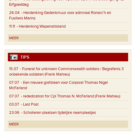
Erfgoeddag
26.04
- Herdenking Gedenkmuur voor admiraal Ronarc'h en
Fusiliers Marins
11.11
- Herdenking Wapenstilstand
MEER
TIPS
15.07
- Funeral for unknown Commonwealth soldiers / Begrafenis 3
onbekende soldaten (Frank Mahieu)
07.07
- Een nieuwe grafsteen voor Corporal Thomas Nigel
McFarland
07.07
- rededication for Cpl Thomas N. McFarland (Frank Mahieu)
03.07
- Last Post
23.06
- Scholieren plaatsen tijdelijke naamplaatjes
MEER