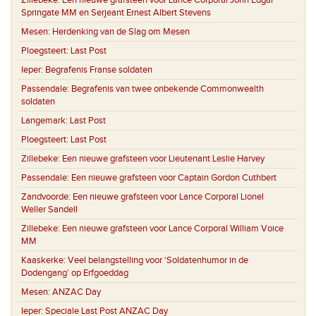
Zillebeke:
Een nieuwe grafsteen voor Lance Corporal John Edgar
Springate MM en Serjeant Ernest Albert Stevens
Mesen:
Herdenking van de Slag om Mesen
Ploegsteert:
Last Post
Ieper:
Begrafenis Franse soldaten
Passendale:
Begrafenis van twee onbekende Commonwealth
soldaten
Langemark:
Last Post
Ploegsteert:
Last Post
Zillebeke:
Een nieuwe grafsteen voor Lieutenant Leslie Harvey
Passendale:
Een nieuwe grafsteen voor Captain Gordon Cuthbert
Zandvoorde:
Een nieuwe grafsteen voor Lance Corporal Lionel
Weller Sandell
Zillebeke:
Een nieuwe grafsteen voor Lance Corporal William Voice
MM
Kaaskerke:
Veel belangstelling voor ‘Soldatenhumor in de
Dodengang’ op Erfgoeddag
Mesen:
ANZAC Day
Ieper:
Speciale Last Post ANZAC Day