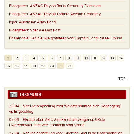
Ploegsteert:
ANZAC Day op Berks Cemetery Extension
Ploegsteert:
ANZAC Day op Toronto Avenue Cemetery
Ieper:
Australian Army Band
Ploegsteert:
Speciale Last Post
Passendale:
Een nieuwe grafsteen voor Captain John Russell Pound
1
2
3
4
5
6
7
8
9
10
11
12
13
14
15
16
17
18
19
20
...
74
TOP ↑
DIKSMUIDE
26.04
- Veel belangstelling voor ‘Soldatenhumor in de Dodengang’
op Erfgoeddag
07.09
- Gastspreker Marc Van Ranst blikvanger op 98ste
IJzerbedevaart met veel aandacht voor Vrede
27.04
- Veel belangstelling voor ‘Sport en Spel in de Dodengang’ op