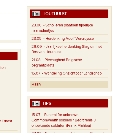
HOUTHULST
23.06
- Scholieren plaatsen tijdelijke
naamplaatjes
23.05
- Herdenking Adolf Vercruysse
29.09
- Jaarlijkse herdenking Slag om het
Bos van Houthulst
21.08
- Plechtigheid Belgische
begraafplaats
aten
15.07
- Wandeling Onzichtbaar Landschap
MEER
TIPS
15.07
- Funeral for unknown
Commonwealth soldiers / Begrafenis 3
 Ernest
onbekende soldaten (Frank Mahieu)