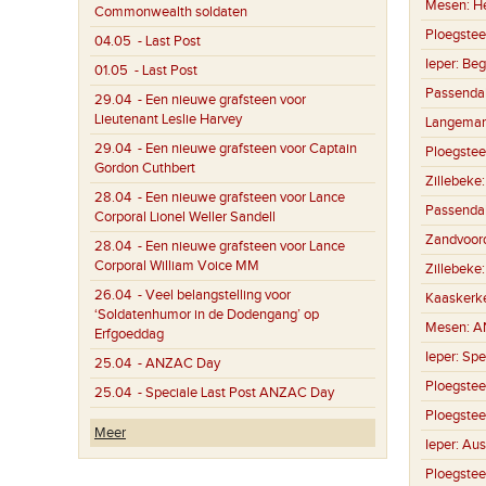
Mesen:
H
Commonwealth soldaten
Ploegstee
04.05
- Last Post
Ieper:
Beg
01.05
- Last Post
Passenda
29.04
- Een nieuwe grafsteen voor
Lieutenant Leslie Harvey
Langemar
29.04
- Een nieuwe grafsteen voor Captain
Ploegstee
Gordon Cuthbert
Zillebeke
28.04
- Een nieuwe grafsteen voor Lance
Passenda
Corporal Lionel Weller Sandell
Zandvoor
28.04
- Een nieuwe grafsteen voor Lance
Corporal William Voice MM
Zillebeke
26.04
- Veel belangstelling voor
Kaaskerk
‘Soldatenhumor in de Dodengang’ op
Mesen:
A
Erfgoeddag
Ieper:
Spe
25.04
- ANZAC Day
Ploegstee
25.04
- Speciale Last Post ANZAC Day
Ploegstee
Meer
Ieper:
Aus
Ploegstee