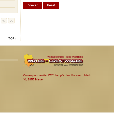
19
20
TOP ↑
Correspondentie: WO1.be, p/a Jan Matsaert, Markt
10, 8957 Mesen