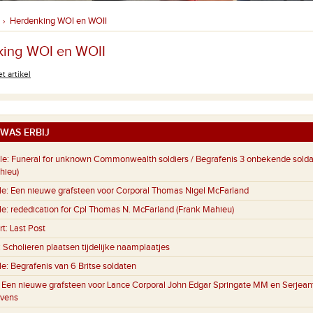
Herdenking WOI en WOII
›
ing WOI en WOII
t artikel
WAS ERBIJ
le:
Funeral for unknown Commonwealth soldiers / Begrafenis 3 onbekende sold
hieu)
le:
Een nieuwe grafsteen voor Corporal Thomas Nigel McFarland
le:
rededication for Cpl Thomas N. McFarland (Frank Mahieu)
rt:
Last Post
:
Scholieren plaatsen tijdelijke naamplaatjes
le:
Begrafenis van 6 Britse soldaten
:
Een nieuwe grafsteen voor Lance Corporal John Edgar Springate MM en Serjeant
evens