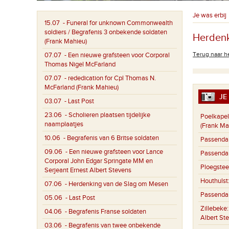
Je was erbij
15.07
- Funeral for unknown Commonwealth
soldiers / Begrafenis 3 onbekende soldaten
Herdenk
(Frank Mahieu)
Terug naar he
07.07
- Een nieuwe grafsteen voor Corporal
Thomas Nigel McFarland
07.07
- rededication for Cpl Thomas N.
McFarland (Frank Mahieu)
JE 
03.07
- Last Post
23.06
- Scholieren plaatsen tijdelijke
Poelkapel
naamplaatjes
(Frank Ma
10.06
- Begrafenis van 6 Britse soldaten
Passenda
09.06
- Een nieuwe grafsteen voor Lance
Passenda
Corporal John Edgar Springate MM en
Ploegstee
Serjeant Ernest Albert Stevens
Houthulst
07.06
- Herdenking van de Slag om Mesen
Passenda
05.06
- Last Post
Zillebeke
04.06
- Begrafenis Franse soldaten
Albert St
03.06
- Begrafenis van twee onbekende