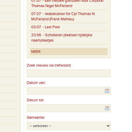
07.07
- Een nieuwe grafsteen voor Corporal
Thomas Nigel McFarland
07.07
- rededication for Cpl Thomas N.
McFarland (Frank Mahieu)
03.07
- Last Post
23.06
- Scholieren plaatsen tijdelijke
naamplaatjes
MEER
Zoek nieuws via trefwoord:
Datum van:
Datum tot:
Gemeente: