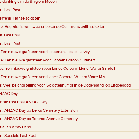
erdenking van de Slag om Mesen
rt:
Last Post
rafenis Franse soldaten
le:
Begrafenis van twee onbekende Commonwealth soldaten
k:
Last Post
rt:
Last Post
:
Een nieuwe grafsteen voor Lieutenant Leslie Harvey
le:
Een nieuwe grafsteen voor Captain Gordon Cuthbert
de:
Een nieuwe grafsteen voor Lance Corporal Lionel Weller Sandell
:
Een nieuwe grafsteen voor Lance Corporal William Voice MM
e:
Veel belangstelling voor ‘Soldatenhumor in de Dodengang’ op Erfgoeddag
NZAC Day
ciale Last Post ANZAC Day
rt:
ANZAC Day op Berks Cemetery Extension
rt:
ANZAC Day op Toronto Avenue Cemetery
tralian Army Band
rt:
Speciale Last Post