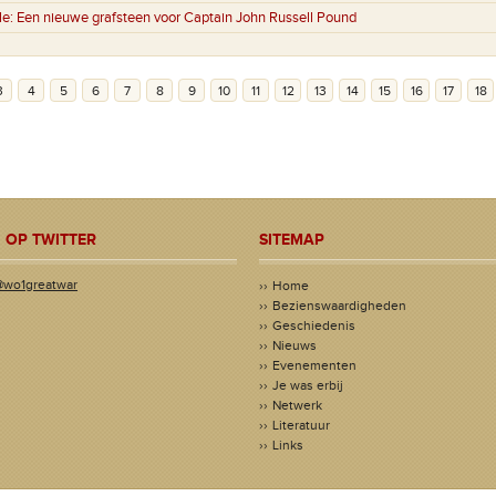
le:
Een nieuwe grafsteen voor Captain John Russell Pound
3
4
5
6
7
8
9
10
11
12
13
14
15
16
17
18
 OP TWITTER
SITEMAP
@wo1greatwar
Home
Bezienswaardigheden
Geschiedenis
Nieuws
Evenementen
Je was erbij
Netwerk
Literatuur
Links