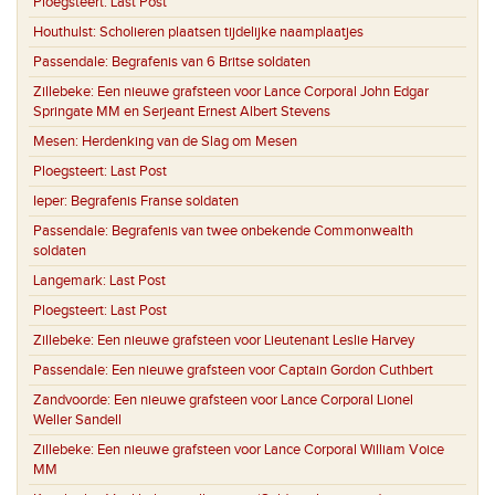
Ploegsteert:
Last Post
Houthulst:
Scholieren plaatsen tijdelijke naamplaatjes
Passendale:
Begrafenis van 6 Britse soldaten
Zillebeke:
Een nieuwe grafsteen voor Lance Corporal John Edgar
Springate MM en Serjeant Ernest Albert Stevens
Mesen:
Herdenking van de Slag om Mesen
Ploegsteert:
Last Post
Ieper:
Begrafenis Franse soldaten
Passendale:
Begrafenis van twee onbekende Commonwealth
soldaten
Langemark:
Last Post
Ploegsteert:
Last Post
Zillebeke:
Een nieuwe grafsteen voor Lieutenant Leslie Harvey
Passendale:
Een nieuwe grafsteen voor Captain Gordon Cuthbert
Zandvoorde:
Een nieuwe grafsteen voor Lance Corporal Lionel
Weller Sandell
Zillebeke:
Een nieuwe grafsteen voor Lance Corporal William Voice
MM