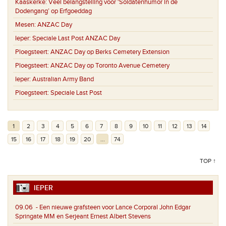
Kaaskerke:
Veel belangstelling voor ‘Soldatenhumor in de
Dodengang’ op Erfgoeddag
Mesen:
ANZAC Day
Ieper:
Speciale Last Post ANZAC Day
Ploegsteert:
ANZAC Day op Berks Cemetery Extension
Ploegsteert:
ANZAC Day op Toronto Avenue Cemetery
Ieper:
Australian Army Band
Ploegsteert:
Speciale Last Post
1
2
3
4
5
6
7
8
9
10
11
12
13
14
15
16
17
18
19
20
...
74
TOP ↑
IEPER
09.06
- Een nieuwe grafsteen voor Lance Corporal John Edgar
Springate MM en Serjeant Ernest Albert Stevens