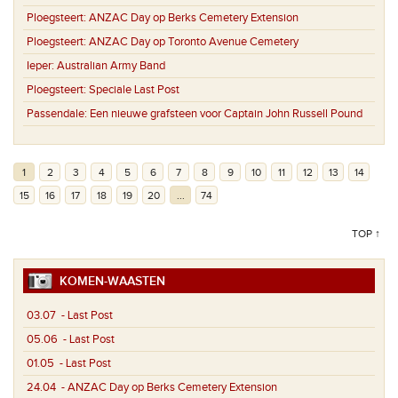
Ploegsteert:
ANZAC Day op Berks Cemetery Extension
Ploegsteert:
ANZAC Day op Toronto Avenue Cemetery
Ieper:
Australian Army Band
Ploegsteert:
Speciale Last Post
Passendale:
Een nieuwe grafsteen voor Captain John Russell Pound
1
2
3
4
5
6
7
8
9
10
11
12
13
14
15
16
17
18
19
20
...
74
TOP ↑
KOMEN-WAASTEN
03.07
- Last Post
05.06
- Last Post
01.05
- Last Post
24.04
- ANZAC Day op Berks Cemetery Extension