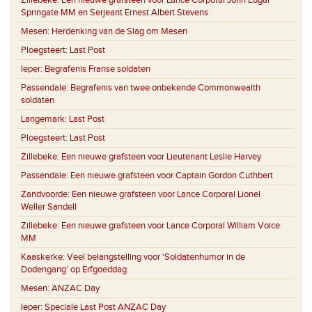
Zillebeke:
Een nieuwe grafsteen voor Lance Corporal John Edgar
Springate MM en Serjeant Ernest Albert Stevens
Mesen:
Herdenking van de Slag om Mesen
Ploegsteert:
Last Post
Ieper:
Begrafenis Franse soldaten
Passendale:
Begrafenis van twee onbekende Commonwealth
soldaten
Langemark:
Last Post
Ploegsteert:
Last Post
Zillebeke:
Een nieuwe grafsteen voor Lieutenant Leslie Harvey
Passendale:
Een nieuwe grafsteen voor Captain Gordon Cuthbert
Zandvoorde:
Een nieuwe grafsteen voor Lance Corporal Lionel
Weller Sandell
Zillebeke:
Een nieuwe grafsteen voor Lance Corporal William Voice
MM
Kaaskerke:
Veel belangstelling voor ‘Soldatenhumor in de
Dodengang’ op Erfgoeddag
Mesen:
ANZAC Day
Ieper:
Speciale Last Post ANZAC Day