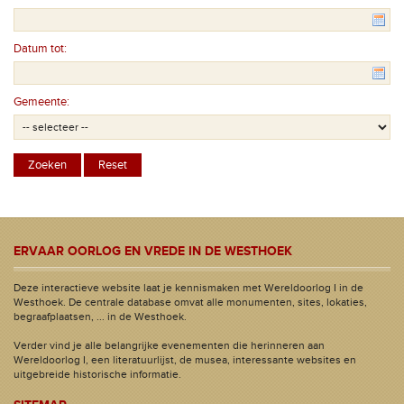
Datum tot:
Gemeente:
ERVAAR OORLOG EN VREDE IN DE WESTHOEK
Deze interactieve website laat je kennismaken met Wereldoorlog I in de
Westhoek. De centrale database omvat alle monumenten, sites, lokaties,
begraafplaatsen, ... in de Westhoek.
Verder vind je alle belangrijke evenementen die herinneren aan
Wereldoorlog I, een literatuurlijst, de musea, interessante websites en
uitgebreide historische informatie.