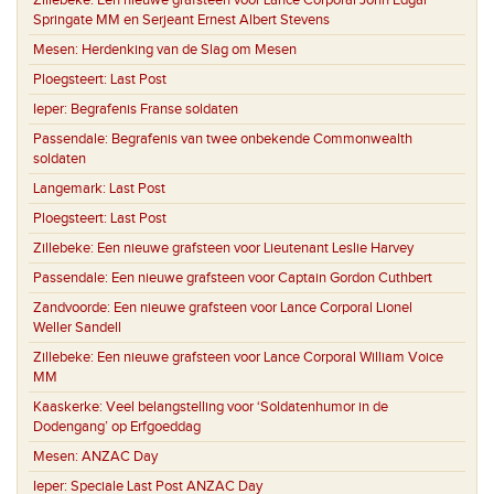
Zillebeke:
Een nieuwe grafsteen voor Lance Corporal John Edgar
Springate MM en Serjeant Ernest Albert Stevens
Mesen:
Herdenking van de Slag om Mesen
Ploegsteert:
Last Post
Ieper:
Begrafenis Franse soldaten
Passendale:
Begrafenis van twee onbekende Commonwealth
soldaten
Langemark:
Last Post
Ploegsteert:
Last Post
Zillebeke:
Een nieuwe grafsteen voor Lieutenant Leslie Harvey
Passendale:
Een nieuwe grafsteen voor Captain Gordon Cuthbert
Zandvoorde:
Een nieuwe grafsteen voor Lance Corporal Lionel
Weller Sandell
Zillebeke:
Een nieuwe grafsteen voor Lance Corporal William Voice
MM
Kaaskerke:
Veel belangstelling voor ‘Soldatenhumor in de
Dodengang’ op Erfgoeddag
Mesen:
ANZAC Day
Ieper:
Speciale Last Post ANZAC Day