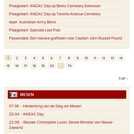
Ploegsteert:
ANZAC Day op Berks Cemetery Extension
Ploegsteert:
ANZAC Day op Toronto Avenue Cemetery
Ieper:
Australian Army Band
Ploegsteert:
Speciale Last Post
Passendale:
Een nieuwe grafsteen voor Captain John Russell Pound
1
2
3
4
5
6
7
8
9
10
11
12
13
14
15
16
17
18
19
20
...
74
TOP ↑
MESEN
07.06
- Herdenking van de Slag om Mesen
25.04
- ANZAC Day
22.06
- Bezoek Christopher Luxon, Eerste Minister van Nieuw-
Zeeland