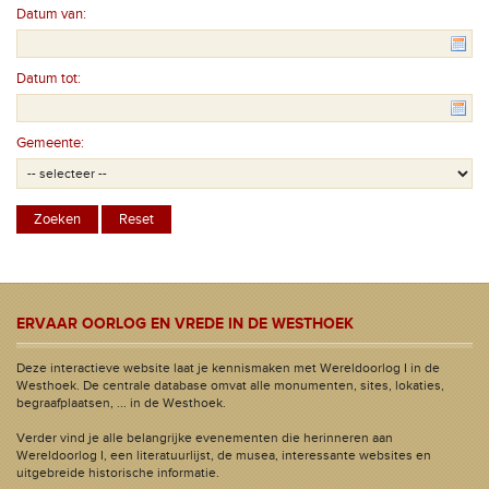
Datum van:
Datum tot:
Gemeente:
ERVAAR OORLOG EN VREDE IN DE WESTHOEK
Deze interactieve website laat je kennismaken met Wereldoorlog I in de
Westhoek. De centrale database omvat alle monumenten, sites, lokaties,
begraafplaatsen, ... in de Westhoek.
Verder vind je alle belangrijke evenementen die herinneren aan
Wereldoorlog I, een literatuurlijst, de musea, interessante websites en
uitgebreide historische informatie.