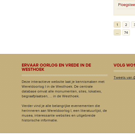
Ploegstee
1
2
...
74
ERVAAR OORLOG EN VREDE IN DE
VOLG WO1
WESTHOEK
Tweets van 
Deze interactieve website laat je kennismaken met
Wereldoorlog I in de Westhoek. De centrale
database omvat alle monumenten, sites, lokaties,
begraafplaatsen, ... in de Westhoek.
Verder vind je alle belangrijke evenementen die
herinneren aan Wereldoorlog I, een literatuurlijst, de
musea, interessante websites en uitgebreide
historische informatie.