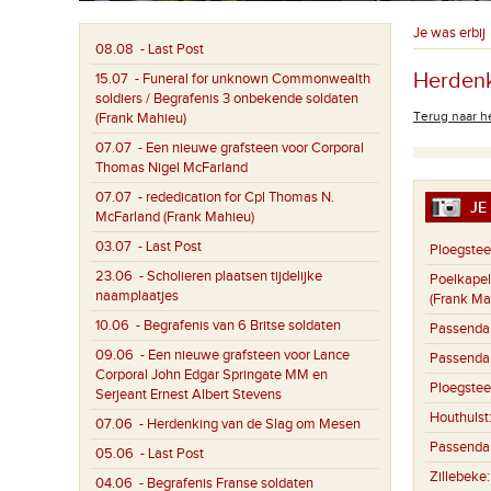
Je was erbij
08.08
- Last Post
Herdenk
15.07
- Funeral for unknown Commonwealth
soldiers / Begrafenis 3 onbekende soldaten
Terug naar he
(Frank Mahieu)
07.07
- Een nieuwe grafsteen voor Corporal
Thomas Nigel McFarland
07.07
- rededication for Cpl Thomas N.
JE 
McFarland (Frank Mahieu)
03.07
- Last Post
Ploegstee
23.06
- Scholieren plaatsen tijdelijke
Poelkapel
naamplaatjes
(Frank Ma
10.06
- Begrafenis van 6 Britse soldaten
Passenda
09.06
- Een nieuwe grafsteen voor Lance
Passenda
Corporal John Edgar Springate MM en
Ploegstee
Serjeant Ernest Albert Stevens
Houthulst
07.06
- Herdenking van de Slag om Mesen
Passenda
05.06
- Last Post
Zillebeke
04.06
- Begrafenis Franse soldaten