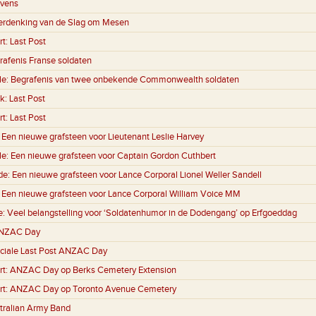
evens
erdenking van de Slag om Mesen
rt:
Last Post
rafenis Franse soldaten
le:
Begrafenis van twee onbekende Commonwealth soldaten
k:
Last Post
rt:
Last Post
:
Een nieuwe grafsteen voor Lieutenant Leslie Harvey
le:
Een nieuwe grafsteen voor Captain Gordon Cuthbert
de:
Een nieuwe grafsteen voor Lance Corporal Lionel Weller Sandell
:
Een nieuwe grafsteen voor Lance Corporal William Voice MM
e:
Veel belangstelling voor ‘Soldatenhumor in de Dodengang’ op Erfgoeddag
NZAC Day
ciale Last Post ANZAC Day
rt:
ANZAC Day op Berks Cemetery Extension
rt:
ANZAC Day op Toronto Avenue Cemetery
tralian Army Band