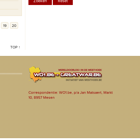
19
20
TOP ↑
Correspondentie: WO1.be, p/a Jan Matsaert, Markt
10, 8957 Mesen