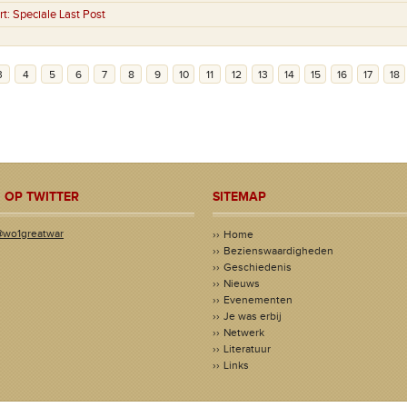
rt:
Speciale Last Post
3
4
5
6
7
8
9
10
11
12
13
14
15
16
17
18
 OP TWITTER
SITEMAP
@wo1greatwar
Home
Bezienswaardigheden
Geschiedenis
Nieuws
Evenementen
Je was erbij
Netwerk
Literatuur
Links