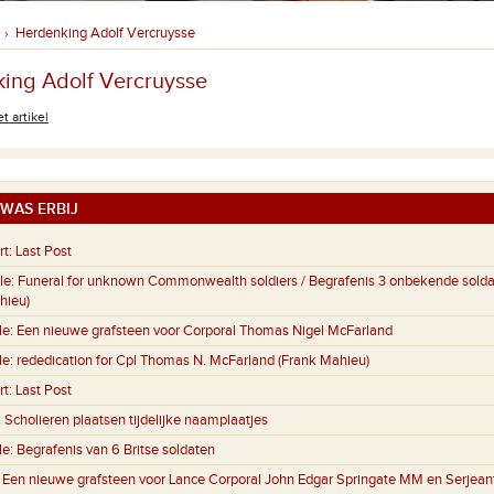
Herdenking Adolf Vercruysse
›
ing Adolf Vercruysse
t artikel
WAS ERBIJ
rt:
Last Post
le:
Funeral for unknown Commonwealth soldiers / Begrafenis 3 onbekende sold
hieu)
le:
Een nieuwe grafsteen voor Corporal Thomas Nigel McFarland
le:
rededication for Cpl Thomas N. McFarland (Frank Mahieu)
rt:
Last Post
:
Scholieren plaatsen tijdelijke naamplaatjes
le:
Begrafenis van 6 Britse soldaten
:
Een nieuwe grafsteen voor Lance Corporal John Edgar Springate MM en Serjeant