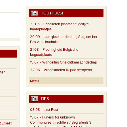
HOUTHULST
23.06
- Scholieren plaatsen tijdelijke
naamplaatjes
29.09
- Jaarlijkse herdenking Slag om het
Bos van Houthulst
21.08
- Plechtigheid Belgische
begraafplaats
15.07
- Wandeling Onzichtbaar Landschap
22.06
- Vredesmolen 10 jaar heropend
aten
MEER
TIPS
08.08
- Last Post
15.07
- Funeral for unknown
Commonwealth soldiers / Begrafenis 3
 Ernest