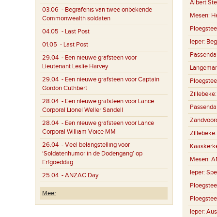
Albert St
03.06
- Begrafenis van twee onbekende
Mesen:
H
Commonwealth soldaten
Ploegstee
04.05
- Last Post
Ieper:
Beg
01.05
- Last Post
Passenda
29.04
- Een nieuwe grafsteen voor
Lieutenant Leslie Harvey
Langemar
29.04
- Een nieuwe grafsteen voor Captain
Ploegstee
Gordon Cuthbert
Zillebeke
28.04
- Een nieuwe grafsteen voor Lance
Passenda
Corporal Lionel Weller Sandell
Zandvoor
28.04
- Een nieuwe grafsteen voor Lance
Corporal William Voice MM
Zillebeke
26.04
- Veel belangstelling voor
Kaaskerk
‘Soldatenhumor in de Dodengang’ op
Mesen:
A
Erfgoeddag
Ieper:
Spe
25.04
- ANZAC Day
Ploegstee
Meer
Ploegstee
Ieper:
Aus