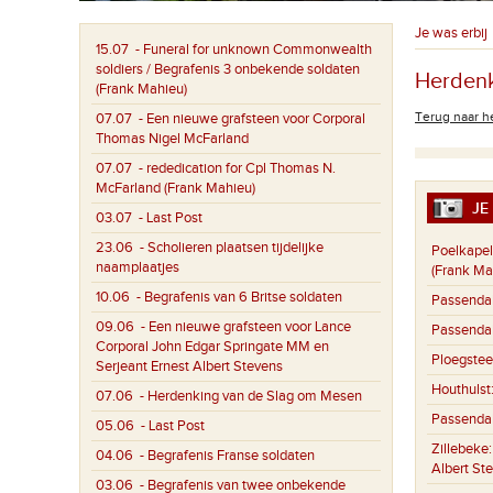
Je was erbij
15.07
- Funeral for unknown Commonwealth
soldiers / Begrafenis 3 onbekende soldaten
Herdenk
(Frank Mahieu)
Terug naar he
07.07
- Een nieuwe grafsteen voor Corporal
Thomas Nigel McFarland
07.07
- rededication for Cpl Thomas N.
McFarland (Frank Mahieu)
JE 
03.07
- Last Post
23.06
- Scholieren plaatsen tijdelijke
Poelkapel
naamplaatjes
(Frank Ma
10.06
- Begrafenis van 6 Britse soldaten
Passenda
09.06
- Een nieuwe grafsteen voor Lance
Passenda
Corporal John Edgar Springate MM en
Ploegstee
Serjeant Ernest Albert Stevens
Houthulst
07.06
- Herdenking van de Slag om Mesen
Passenda
05.06
- Last Post
Zillebeke
04.06
- Begrafenis Franse soldaten
Albert St
03.06
- Begrafenis van twee onbekende