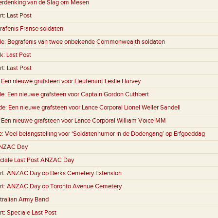
erdenking van de Slag om Mesen
rt:
Last Post
rafenis Franse soldaten
le:
Begrafenis van twee onbekende Commonwealth soldaten
k:
Last Post
rt:
Last Post
:
Een nieuwe grafsteen voor Lieutenant Leslie Harvey
le:
Een nieuwe grafsteen voor Captain Gordon Cuthbert
de:
Een nieuwe grafsteen voor Lance Corporal Lionel Weller Sandell
:
Een nieuwe grafsteen voor Lance Corporal William Voice MM
e:
Veel belangstelling voor ‘Soldatenhumor in de Dodengang’ op Erfgoeddag
NZAC Day
ciale Last Post ANZAC Day
rt:
ANZAC Day op Berks Cemetery Extension
rt:
ANZAC Day op Toronto Avenue Cemetery
tralian Army Band
rt:
Speciale Last Post