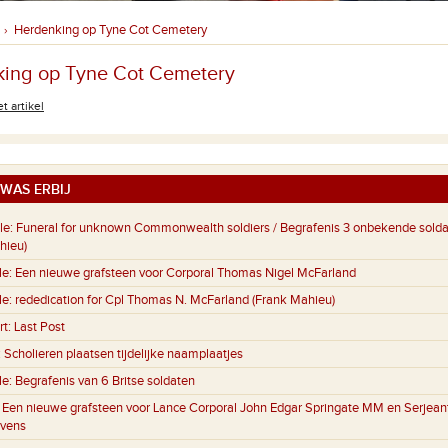
Herdenking op Tyne Cot Cemetery
›
ing op Tyne Cot Cemetery
t artikel
WAS ERBIJ
le:
Funeral for unknown Commonwealth soldiers / Begrafenis 3 onbekende sold
hieu)
le:
Een nieuwe grafsteen voor Corporal Thomas Nigel McFarland
le:
rededication for Cpl Thomas N. McFarland (Frank Mahieu)
rt:
Last Post
:
Scholieren plaatsen tijdelijke naamplaatjes
le:
Begrafenis van 6 Britse soldaten
:
Een nieuwe grafsteen voor Lance Corporal John Edgar Springate MM en Serjeant
evens