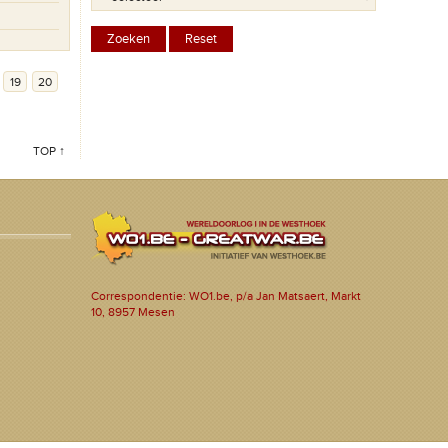
19
20
TOP ↑
Correspondentie: WO1.be, p/a Jan Matsaert, Markt
10, 8957 Mesen