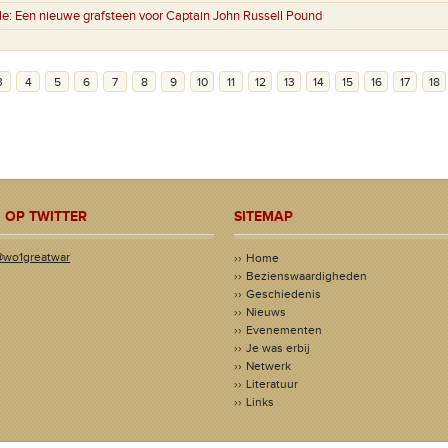
le:
Een nieuwe grafsteen voor Captain John Russell Pound
3
4
5
6
7
8
9
10
11
12
13
14
15
16
17
18
 OP TWITTER
SITEMAP
@wo1greatwar
Home
Bezienswaardigheden
Geschiedenis
Nieuws
Evenementen
Je was erbij
Netwerk
Literatuur
Links