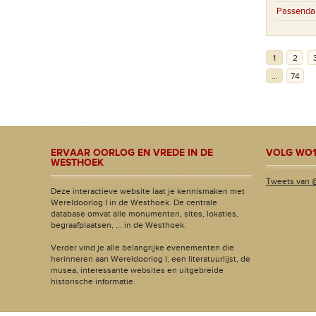
Passenda
1
2
...
74
ERVAAR OORLOG EN VREDE IN DE
VOLG WO1
WESTHOEK
Tweets van 
Deze interactieve website laat je kennismaken met
Wereldoorlog I in de Westhoek. De centrale
database omvat alle monumenten, sites, lokaties,
begraafplaatsen, ... in de Westhoek.
Verder vind je alle belangrijke evenementen die
herinneren aan Wereldoorlog I, een literatuurlijst, de
musea, interessante websites en uitgebreide
historische informatie.