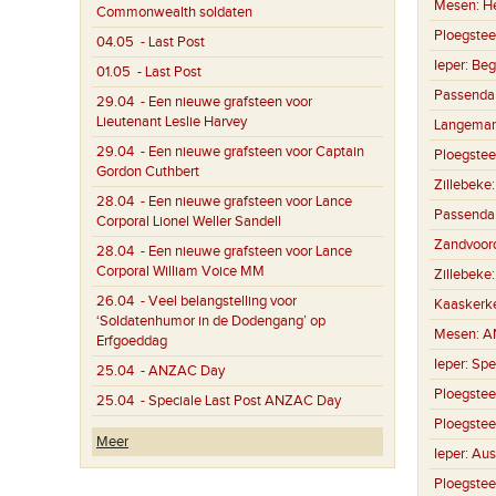
Mesen:
H
Commonwealth soldaten
Ploegstee
04.05
- Last Post
Ieper:
Beg
01.05
- Last Post
Passenda
29.04
- Een nieuwe grafsteen voor
Lieutenant Leslie Harvey
Langemar
29.04
- Een nieuwe grafsteen voor Captain
Ploegstee
Gordon Cuthbert
Zillebeke
28.04
- Een nieuwe grafsteen voor Lance
Passenda
Corporal Lionel Weller Sandell
Zandvoor
28.04
- Een nieuwe grafsteen voor Lance
Corporal William Voice MM
Zillebeke
26.04
- Veel belangstelling voor
Kaaskerk
‘Soldatenhumor in de Dodengang’ op
Mesen:
A
Erfgoeddag
Ieper:
Spe
25.04
- ANZAC Day
Ploegstee
25.04
- Speciale Last Post ANZAC Day
Ploegstee
Meer
Ieper:
Aus
Ploegstee