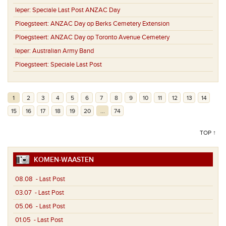
Ieper:
Speciale Last Post ANZAC Day
Ploegsteert:
ANZAC Day op Berks Cemetery Extension
Ploegsteert:
ANZAC Day op Toronto Avenue Cemetery
Ieper:
Australian Army Band
Ploegsteert:
Speciale Last Post
1
2
3
4
5
6
7
8
9
10
11
12
13
14
15
16
17
18
19
20
...
74
TOP ↑
KOMEN-WAASTEN
08.08
- Last Post
03.07
- Last Post
05.06
- Last Post
01.05
- Last Post