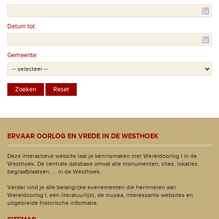
Datum tot:
Gemeente:
ERVAAR OORLOG EN VREDE IN DE WESTHOEK
Deze interactieve website laat je kennismaken met Wereldoorlog I in de
Westhoek. De centrale database omvat alle monumenten, sites, lokaties,
begraafplaatsen, ... in de Westhoek.
Verder vind je alle belangrijke evenementen die herinneren aan
Wereldoorlog I, een literatuurlijst, de musea, interessante websites en
uitgebreide historische informatie.