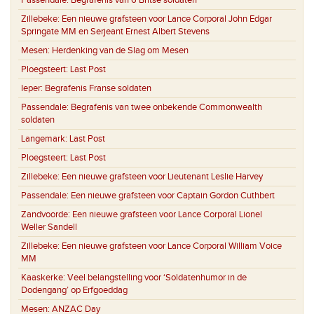
Passendale:
Begrafenis van 6 Britse soldaten
Zillebeke:
Een nieuwe grafsteen voor Lance Corporal John Edgar
Springate MM en Serjeant Ernest Albert Stevens
Mesen:
Herdenking van de Slag om Mesen
Ploegsteert:
Last Post
Ieper:
Begrafenis Franse soldaten
Passendale:
Begrafenis van twee onbekende Commonwealth
soldaten
Langemark:
Last Post
Ploegsteert:
Last Post
Zillebeke:
Een nieuwe grafsteen voor Lieutenant Leslie Harvey
Passendale:
Een nieuwe grafsteen voor Captain Gordon Cuthbert
Zandvoorde:
Een nieuwe grafsteen voor Lance Corporal Lionel
Weller Sandell
Zillebeke:
Een nieuwe grafsteen voor Lance Corporal William Voice
MM
Kaaskerke:
Veel belangstelling voor ‘Soldatenhumor in de
Dodengang’ op Erfgoeddag
Mesen:
ANZAC Day