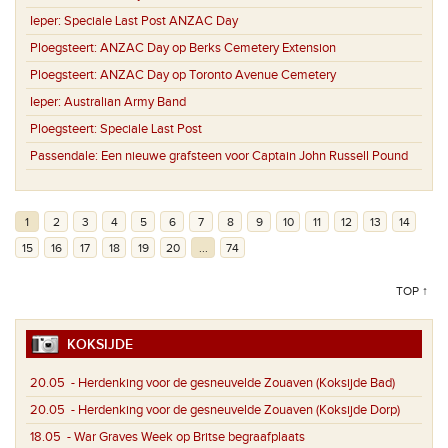
Ieper:
Speciale Last Post ANZAC Day
Ploegsteert:
ANZAC Day op Berks Cemetery Extension
Ploegsteert:
ANZAC Day op Toronto Avenue Cemetery
Ieper:
Australian Army Band
Ploegsteert:
Speciale Last Post
Passendale:
Een nieuwe grafsteen voor Captain John Russell Pound
1
2
3
4
5
6
7
8
9
10
11
12
13
14
15
16
17
18
19
20
...
74
TOP ↑
KOKSIJDE
20.05
- Herdenking voor de gesneuvelde Zouaven (Koksijde Bad)
20.05
- Herdenking voor de gesneuvelde Zouaven (Koksijde Dorp)
18.05
- War Graves Week op Britse begraafplaats