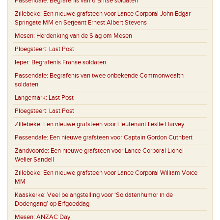
Passendale:
Begrafenis van 6 Britse soldaten
Zillebeke:
Een nieuwe grafsteen voor Lance Corporal John Edgar
Springate MM en Serjeant Ernest Albert Stevens
Mesen:
Herdenking van de Slag om Mesen
Ploegsteert:
Last Post
Ieper:
Begrafenis Franse soldaten
Passendale:
Begrafenis van twee onbekende Commonwealth
soldaten
Langemark:
Last Post
Ploegsteert:
Last Post
Zillebeke:
Een nieuwe grafsteen voor Lieutenant Leslie Harvey
Passendale:
Een nieuwe grafsteen voor Captain Gordon Cuthbert
Zandvoorde:
Een nieuwe grafsteen voor Lance Corporal Lionel
Weller Sandell
Zillebeke:
Een nieuwe grafsteen voor Lance Corporal William Voice
MM
Kaaskerke:
Veel belangstelling voor ‘Soldatenhumor in de
Dodengang’ op Erfgoeddag
Mesen:
ANZAC Day