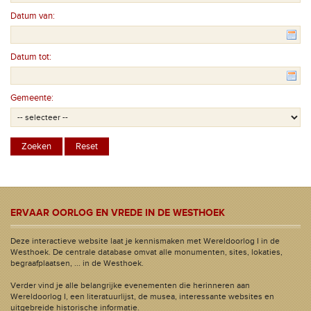
Datum van:
Datum tot:
Gemeente:
ERVAAR OORLOG EN VREDE IN DE WESTHOEK
Deze interactieve website laat je kennismaken met Wereldoorlog I in de
Westhoek. De centrale database omvat alle monumenten, sites, lokaties,
begraafplaatsen, ... in de Westhoek.
Verder vind je alle belangrijke evenementen die herinneren aan
Wereldoorlog I, een literatuurlijst, de musea, interessante websites en
uitgebreide historische informatie.