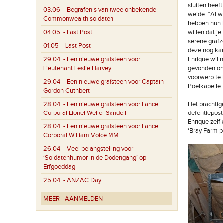
sluiten heef
03.06
- Begrafenis van twee onbekende
weide. “Al w
Commonwealth soldaten
hebben hun l
04.05
- Last Post
willen dat je
serene grafz
01.05
- Last Post
deze nog kan
29.04
- Een nieuwe grafsteen voor
Enrique wil 
Lieutenant Leslie Harvey
gevonden ono
voorwerp te 
29.04
- Een nieuwe grafsteen voor Captain
Poelkapelle.
Gordon Cuthbert
28.04
- Een nieuwe grafsteen voor Lance
Het prachti
Corporal Lionel Weller Sandell
defentiepost
Enrique zelf
28.04
- Een nieuwe grafsteen voor Lance
‘Bray Farm pr
Corporal William Voice MM
26.04
- Veel belangstelling voor
‘Soldatenhumor in de Dodengang’ op
Erfgoeddag
25.04
- ANZAC Day
MEER
AANMELDEN