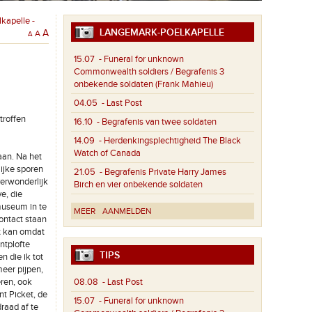
kapelle -
LANGEMARK-POELKAPELLE
A
A
A
15.07
- Funeral for unknown
Commonwealth soldiers / Begrafenis 3
onbekende soldaten (Frank Mahieu)
04.05
- Last Post
troffen
16.10
- Begrafenis van twee soldaten
14.09
- Herdenkingsplechtigheid The Black
Watch of Canada
aan. Na het
lijke sporen
21.05
- Begrafenis Private Harry James
verwonderlijk
Birch en vier onbekende soldaten
e, die
museum in te
MEER
AANMELDEN
contact staan
t kan omdat
ntplofte
TIPS
n die ik tot
eer pijpen,
ren, ook
08.08
- Last Post
nt Picket, de
15.07
- Funeral for unknown
raad af te