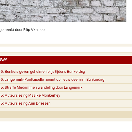
emaakt door Filip Van Loo.
UWS
26:
Bunkers geven geheimen prijs tijdens Bunkerdag
26:
Langemark-Poelkapelle neemt opnieuw deel aan Bunkerdag
25:
Straffe Madammen wandeling door Langemark
25:
Auteurslezing Maaike Monkerhey
25:
Auteurslezing Ann Driessen