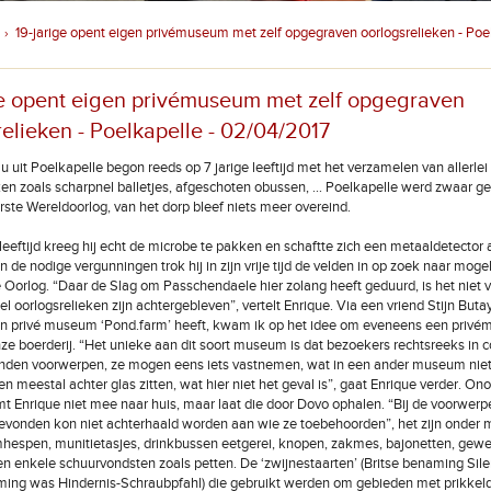
19-jarige opent eigen privémuseum met zelf opgegraven oorlogsrelieken - Poel
›
ge opent eigen privémuseum met zelf opgegraven
elieken - Poelkapelle - 02/04/2017
au uit Poelkapelle begon reeds op 7 jarige leeftijd met het verzamelen van allerlei
ken zoals scharpnel balletjes, afgeschoten obussen, … Poelkapelle werd zwaar ge
erste Wereldoorlog, van het dorp bleef niets meer overeind.
 leeftijd kreeg hij echt de microbe te pakken en schaftte zich een metaaldetector 
n de nodige vergunningen trok hij in zijn vrije tijd de velden in op zoek naar moge
e Oorlog. “Daar de Slag om Passchendaele hier zolang heeft geduurd, is het niet 
el oorlogsrelieken zijn achtergebleven”, vertelt Enrique. Via een vriend Stijn Butay
n privé museum ‘Pond.farm’ heeft, kwam ik op het idee om eveneens een privé
nze boerderij. “Het unieke aan dit soort museum is dat bezoekers rechtsreeks in 
nden voorwerpen, ze mogen eens iets vastnemen, wat in een ander museum nie
 meestal achter glas zitten, wat hier niet het geval is”, gaat Enrique verder. Ono
t Enrique niet mee naar huis, maar laat die door Dovo ophalen. “Bij de voorwerpe
evonden kon niet achterhaald worden aan wie ze toebehoorden”, het zijn onder m
hespen, munitietasjes, drinkbussen eetgerei, knopen, zakmes, bajonetten, gewe
n enkele schuurvondsten zoals petten. De ‘zwijnestaarten’ (Britse benaming Sile
ing was Hindernis-Schraubpfahl) die gebruikt werden om gebieden met prikkeld