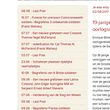
Je was erbij
08.08
- Last Post
02/04/2017
15.07
- Funeral for unknown Commonwealth
19-jari
soldiers / Begrafenis 3 onbekende soldaten
(Frank Mahieu)
oorlogsr
07.07
- Een nieuwe grafsteen voor Corporal
Thomas Nigel McFarland
Enrique Billi
oorlogsrelie
07.07
- rededication for Cpl Thomas N.
tijdens de E
McFarland (Frank Mahieu)
03.07
- Last Post
Op 18-jarige
verkrijgen va
23.06
- Scholieren plaatsen tijdelijke
uit de Groot
naamplaatjes
dat hier zove
10.06
- Begrafenis van 6 Britse soldaten
eveneens ee
richten op o
09.06
- Een nieuwe grafsteen voor Lance
met de gevo
Corporal John Edgar Springate MM en
de voorwerpen
Serjeant Ernest Albert Stevens
munitie neem
07.06
- Herdenking van de Slag om Mesen
nu toe heb g
munten, riem
05.06
- Last Post
een schoen e
04.06
- Begrafenis Franse soldaten
Duitse benam