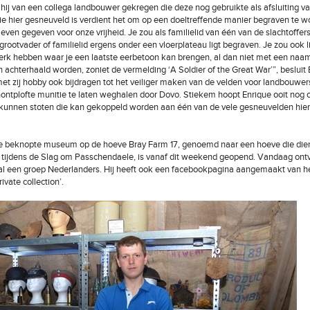
t hij van een collega landbouwer gekregen die deze nog gebruikte als afsluiting v
ie hier gesneuveld is verdient het om op een doeltreffende manier begraven te wo
even gegeven voor onze vrijheid. Je zou als familielid van één van de slachtoffers
 grootvader of familielid ergens onder een vloerplateau ligt begraven. Je zou ook 
erk hebben waar je een laatste eerbetoon kan brengen, al dan niet met een naam
 achterhaald worden, zoniet de vermelding ‘A Soldier of the Great War’”, besluit 
met zij hobby ook bijdragen tot het veiliger maken van de velden voor landbouwer
ntplofte munitie te laten weghalen door Dovo. Stiekem hoopt Enrique ooit nog 
kunnen stoten die kan gekoppeld worden aan één van de vele gesneuvelden hier
ge beknopte museum op de hoeve Bray Farm 17, genoemd naar een hoeve die dien
 tijdens de Slag om Passchendaele, is vanaf dit weekend geopend. Vandaag ont
 al een groep Nederlanders. Hij heeft ook een facebookpagina aangemaakt van
ivate collection’.