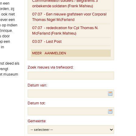
Commonwealth soldiers / Begrafenis 3
an een
onbekende soldaten (Frank Mahieu)
rden, zij
 ook niet
07.07
- Een nieuwe grafsteen voor Corporal
liever een
Thomas Nigel McFarland
 op indien
07.07
- rededication for Cpl Thomas N.
Enrique.
McFarland (Frank Mahieu)
s door
op een
03.07
- Last Post
 in
MEER
AANMELDEN
st deed als
Zoek nieuws via trefwoord:
vangt
 het museum
Datum van:
Datum tot:
Gemeente: