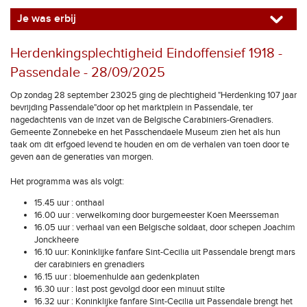
Je was erbij
Herdenkingsplechtigheid Eindoffensief 1918 -
Passendale - 28/09/2025
Op zondag 28 september 23025 ging de plechtigheid "Herdenking 107 jaar
bevrijding Passendale"door op het marktplein in Passendale, ter
nagedachtenis van de inzet van de Belgische Carabiniers-Grenadiers.
Gemeente Zonnebeke en het Passchendaele Museum zien het als hun
taak om dit erfgoed levend te houden en om de verhalen van toen door te
geven aan de generaties van morgen.
Het programma was als volgt:
15.45 uur : onthaal
16.00 uur : verwelkoming door burgemeester Koen Meersseman
16.05 uur : verhaal van een Belgische soldaat, door schepen Joachim
Jonckheere
16.10 uur: Koninklijke fanfare Sint-Cecilia uit Passendale brengt mars
der carabiniers en grenadiers
16.15 uur : bloemenhulde aan gedenkplaten
16.30 uur : last post gevolgd door een minuut stilte
16.32 uur : Koninklijke fanfare Sint-Cecilia uit Passendale brengt het