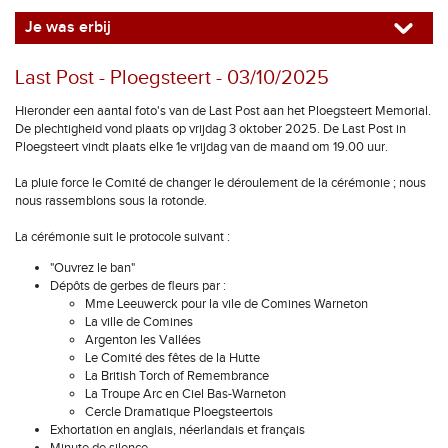
Je was erbij
Last Post - Ploegsteert - 03/10/2025
Hieronder een aantal foto's van de Last Post aan het Ploegsteert Memorial.
De plechtigheid vond plaats op vrijdag 3 oktober 2025. De Last Post in
Ploegsteert vindt plaats elke 1e vrijdag van de maand om 19.00 uur.
La pluie force le Comité de changer le déroulement de la cérémonie ; nous
nous rassemblons sous la rotonde.
La cérémonie suit le protocole suivant :
"Ouvrez le ban"
Dépôts de gerbes de fleurs par :
Mme Leeuwerck pour la vile de Comines Warneton
La ville de Comines
Argenton les Vallées
Le Comité des fêtes de la Hutte
La British Torch of Remembrance
La Troupe Arc en Ciel Bas-Warneton
Cercle Dramatique Ploegsteertois
Exhortation en anglais, néerlandais et français