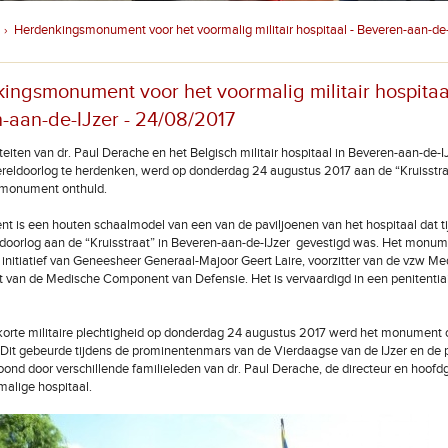
Herdenkingsmonument voor het voormalig militair hospitaal - Beveren-aan-de-
›
ingsmonument voor het voormalig militair hospitaal
-aan-de-IJzer - 24/08/2017
eiten van dr. Paul Derache en het Belgisch militair hospitaal in Beveren-aan-de-IJ
reldoorlog te herdenken, werd op donderdag 24 augustus 2017 aan de “Kruisstr
monument onthuld.
 is een houten schaalmodel van een van de paviljoenen van het hospitaal dat t
doorlog aan de “Kruisstraat” in Beveren-aan-de-IJzer gevestigd was. Het monume
nitiatief van Geneesheer Generaal-Majoor Geert Laire, voorzitter van de vzw Me
an de Medische Component van Defensie. Het is vervaardigd in een penitentiair
korte militaire plechtigheid op donderdag 24 augustus 2017 werd het monument o
 Dit gebeurde tijdens de prominentenmars van de Vierdaagse van de IJzer en de 
ond door verschillende familieleden van dr. Paul Derache, de directeur en hoof
malige hospitaal.