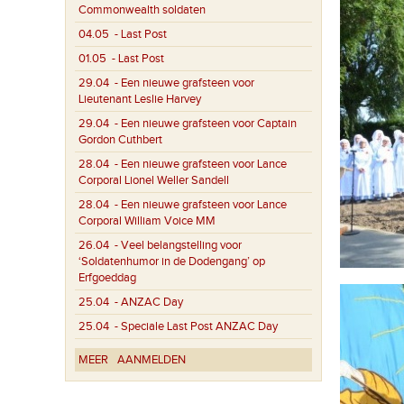
Commonwealth soldaten
04.05
- Last Post
01.05
- Last Post
29.04
- Een nieuwe grafsteen voor
Lieutenant Leslie Harvey
29.04
- Een nieuwe grafsteen voor Captain
Gordon Cuthbert
28.04
- Een nieuwe grafsteen voor Lance
Corporal Lionel Weller Sandell
28.04
- Een nieuwe grafsteen voor Lance
Corporal William Voice MM
26.04
- Veel belangstelling voor
‘Soldatenhumor in de Dodengang’ op
Erfgoeddag
25.04
- ANZAC Day
25.04
- Speciale Last Post ANZAC Day
MEER
AANMELDEN