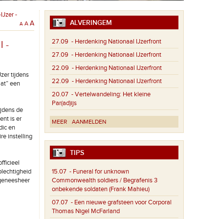
IJzer -
ALVERINGEM
A
A
A
27.09
- Herdenking Nationaal IJzerfront
 -
27.09
- Herdenking Nationaal IJzerfront
22.09
- Herdenking Nationaal IJzerfront
zer tijdens
22.09
- Herdenking Nationaal IJzerfront
aat” een
20.07
- Vertelwandeling: Het kleine
Par(ad)ijs
ijdens de
nt is er
MEER
AANMELDEN
dic en
e instelling
TIPS
fficieel
plechtigheid
15.07
- Funeral for unknown
dgeneesheer
Commonwealth soldiers / Begrafenis 3
onbekende soldaten (Frank Mahieu)
07.07
- Een nieuwe grafsteen voor Corporal
Thomas Nigel McFarland