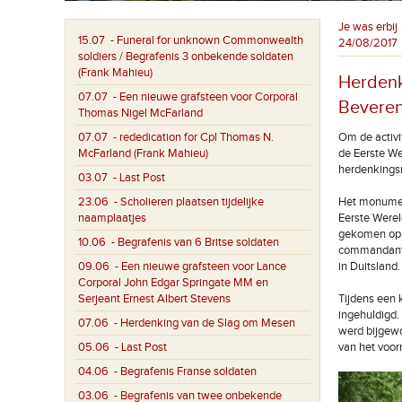
Je was erbij
15.07
- Funeral for unknown Commonwealth
24/08/2017
soldiers / Begrafenis 3 onbekende soldaten
(Frank Mahieu)
Herdenk
07.07
- Een nieuwe grafsteen voor Corporal
Beveren
Thomas Nigel McFarland
07.07
- rededication for Cpl Thomas N.
Om de activit
McFarland (Frank Mahieu)
de Eerste We
herdenkings
03.07
- Last Post
23.06
- Scholieren plaatsen tijdelijke
Het monument
naamplaatjes
Eerste Werel
gekomen op i
10.06
- Begrafenis van 6 Britse soldaten
commandant v
09.06
- Een nieuwe grafsteen voor Lance
in Duitsland.
Corporal John Edgar Springate MM en
Serjeant Ernest Albert Stevens
Tijdens een 
ingehuldigd.
07.06
- Herdenking van de Slag om Mesen
werd bijgewo
05.06
- Last Post
van het voor
04.06
- Begrafenis Franse soldaten
03.06
- Begrafenis van twee onbekende