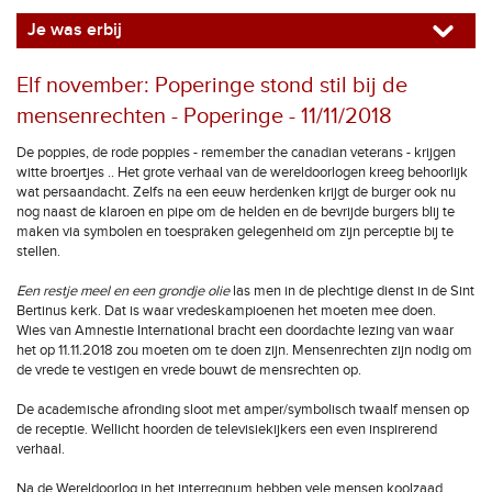
Je was erbij
Elf november: Poperinge stond stil bij de
mensenrechten - Poperinge - 11/11/2018
De poppies, de rode poppies - remember the canadian veterans - krijgen
witte broertjes .. Het grote verhaal van de wereldoorlogen kreeg behoorlijk
wat persaandacht. Zelfs na een eeuw herdenken krijgt de burger ook nu
nog naast de klaroen en pipe om de helden en de bevrijde burgers blij te
maken via symbolen en toespraken gelegenheid om zijn perceptie bij te
stellen.
Een restje meel en een grondje olie
las men in de plechtige dienst in de Sint
Bertinus kerk. Dat is waar vredeskampioenen het moeten mee doen.
Wies van Amnestie International bracht een doordachte lezing van waar
het op 11.11.2018 zou moeten om te doen zijn. Mensenrechten zijn nodig om
de vrede te vestigen en vrede bouwt de mensrechten op.
De academische afronding sloot met amper/symbolisch twaalf mensen op
de receptie. Wellicht hoorden de televisiekijkers een even inspirerend
verhaal.
Na de Wereldoorlog in het interregnum hebben vele mensen koolzaad