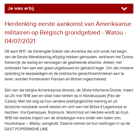
Je was erbij
Herdenking eerste aankomst van Amerikaanse
militairen op Belgisch grondgebied - Watou -
04/07/2021
06 april 1917: de Verenigde Staten van Amerika die zich sinds het begin
van de Eerste Wereldoorlog afzijdig hebben gehouden, verklaren het Duitse
Keizerrijk de oorlog en vervoegen de geallieerde alliantie. Alleen, het
ontbreekt hen aan een goed uitgebouwd en getraind leger. Om die militaire
opleiding te bespoedigen en de praktische gevechtstechnieken aan te
leren, worden frontervaren Fransen en Britten ingeschakeld.
Eén van die talrijke Amerikaanse divisies, de 30ste Infanterie Divisie, meert
op 26 mei 1918 aan en slaat haar tenten op in Nordausques (Pas-de-
Calais). Met het oog op hun verdere praktijkgerichte training en uit
tactische noodzaak wordt beslist om zich aan het Britse II Legerkorps te
hechten. Via Eperleques, Rubrouck, Wormhout en Herzele wordt op 4 juli
1918 het laatste traject van de driedaagse mars onder een loden zon,
Houtkerque – Watou, aangevat. Daarna nemen ze hun stellingen in op de
EAST POPERINGHE LINE.