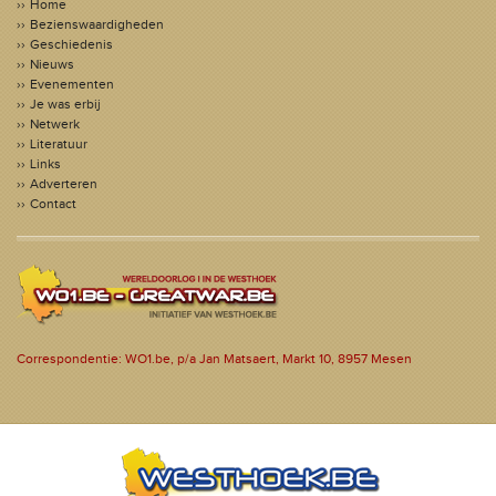
Home
Bezienswaardigheden
Geschiedenis
Nieuws
Evenementen
Je was erbij
Netwerk
Literatuur
Links
Adverteren
Contact
Correspondentie: WO1.be, p/a Jan Matsaert, Markt 10, 8957 Mesen