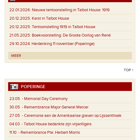
22.01.2026:
Nieuwe tentoonstelling in Talbot House: 1919
20.12.2025:
Kerst in Talbot House
20.12.2025:
Tentoonstelling 1919 in Talbot House
21.05.2025:
Boekvoorstelling: De Groote Oorlog van René
29.10.2024:
Herdenking 11 november (Poperinge)
MEER
TOP ↑
POPERINGE
23.05
- Memorial Day Ceremony
30.05
- Remembrance Major General Mercer
27.05
- Ceremonie aan de Amerikaanse graven op Lijssenthoek
04.03
- Talbot House bedankte zijn vrijwilligers
11.10
- Remembrance Pte. Herbert Morris