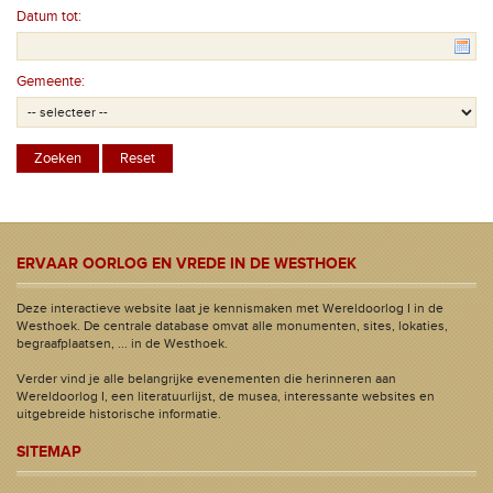
Datum tot:
Gemeente:
ERVAAR OORLOG EN VREDE IN DE WESTHOEK
Deze interactieve website laat je kennismaken met Wereldoorlog I in de
Westhoek. De centrale database omvat alle monumenten, sites, lokaties,
begraafplaatsen, ... in de Westhoek.
Verder vind je alle belangrijke evenementen die herinneren aan
Wereldoorlog I, een literatuurlijst, de musea, interessante websites en
uitgebreide historische informatie.
SITEMAP