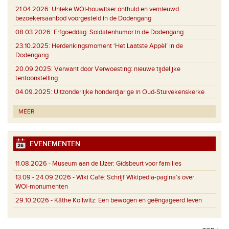
21.04.2026:
Unieke WOI-houwitser onthuld en vernieuwd
bezoekersaanbod voorgesteld in de Dodengang
08.03.2026:
Erfgoeddag: Soldatenhumor in de Dodengang
23.10.2025:
Herdenkingsmoment ‘Het Laatste Appèl’ in de
Dodengang
20.09.2025:
Verwant door Verwoesting: nieuwe tijdelijke
tentoonstelling
04.09.2025:
Uitzonderlijke honderdjarige in Oud-Stuivekenskerke
MEER
EVENEMENTEN
11.08.2026 -
Museum aan de IJzer: Gidsbeurt voor families
13.09 - 24.09.2026 -
Wiki Café: Schrijf Wikipedia-pagina’s over
WOI-monumenten
29.10.2026 -
Käthe Kollwitz: Een bewogen en geëngageerd leven