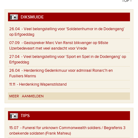
TOP ↑
DIKSMUIDE
26.04
- Veel belangstelling voor ‘Soldatenhumor in de Dodengang’
op Erfgoeddag
07.09
- Gastspreker Marc Van Ranst blikvanger op 98ste
IJzerbedevaart met veel aandacht voor Vrede
27.04
- Veel belangstelling voor ‘Sport en Spel in de Dodengang’ op
Erfgoeddag
26.04
- Herdenking Gedenkmuur voor admiraal Ronarc'h en
Fusiliers Marins
11.11
- Herdenking Wapenstilstand
MEER
AANMELDEN
TIPS
15.07
- Funeral for unknown Commonwealth soldiers / Begrafenis 3
onbekende soldaten (Frank Mahieu)