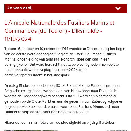
Je was erbij
L'Amicale Nationale des Fusiliers Marins et
Commandos (de Toulon) - Diksmuide -
11/10/2024
Tussen 16 oktober en 10 november 1914 woedde in Diksmuide bij het begin
van de eerste wereldoorlog de ‘Slag om de IJzer’. De Franse Fusiliers
Marins, onder leiding van admiraal Ronarch, speelden daarin een
belangrijke rol. Dat werd herdacht met twee plechtigheden. Een eerste
bloemenhulde was er vrijdag 11 oktober 2024 bij het
herdenkingsmonument in het stadspark
.
Dinsdag 15 oktober, deden een 110-tal Franse Marine Fuseliers met hun
Belgische collega’s een wandeltocht van Nieuwpoort naar Diksmuide,
waarna de Dodengang werd bezocht. Om 16u werd een plechtigheid
gehouden op de Grote Markt en aan de gedenkmuur. Zaterdag volgde er
nog een bezoek aan de IJzertoren waarna de Fusiliers Marins zich naar
Duinkerke verplaatsten voor een herdenking aldaar.
Hieronder een aantal foto's van de plechtigheid op vrijdag 11 oktober.