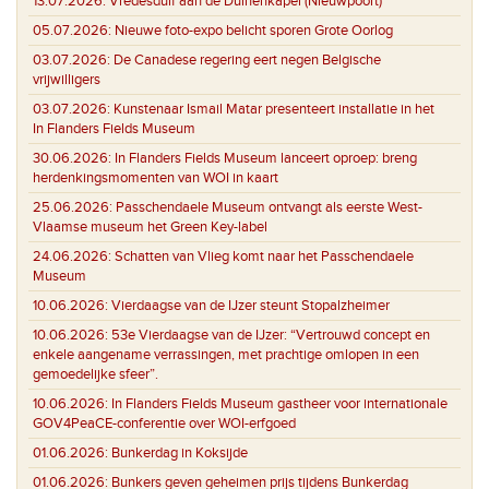
13.07.2026:
Vredesduif aan de Duinenkapel (Nieuwpoort)
05.07.2026:
Nieuwe foto-expo belicht sporen Grote Oorlog
03.07.2026:
De Canadese regering eert negen Belgische
vrijwilligers
03.07.2026:
Kunstenaar Ismail Matar presenteert installatie in het
In Flanders Fields Museum
30.06.2026:
In Flanders Fields Museum lanceert oproep: breng
herdenkingsmomenten van WOI in kaart
25.06.2026:
Passchendaele Museum ontvangt als eerste West-
Vlaamse museum het Green Key-label
24.06.2026:
Schatten van Vlieg komt naar het Passchendaele
Museum
10.06.2026:
Vierdaagse van de IJzer steunt Stopalzheimer
10.06.2026:
53e Vierdaagse van de IJzer: “Vertrouwd concept en
enkele aangename verrassingen, met prachtige omlopen in een
gemoedelijke sfeer”.
10.06.2026:
In Flanders Fields Museum gastheer voor internationale
GOV4PeaCE-conferentie over WOI-erfgoed
01.06.2026:
Bunkerdag in Koksijde
01.06.2026:
Bunkers geven geheimen prijs tijdens Bunkerdag