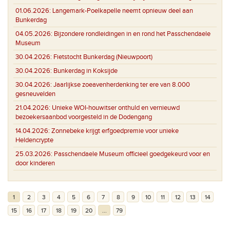
01.06.2026:
Langemark-Poelkapelle neemt opnieuw deel aan
Bunkerdag
04.05.2026:
Bijzondere rondleidingen in en rond het Passchendaele
Museum
30.04.2026:
Fietstocht Bunkerdag (Nieuwpoort)
30.04.2026:
Bunkerdag in Koksijde
30.04.2026:
Jaarlijkse zoeavenherdenking ter ere van 8.000
gesneuvelden
21.04.2026:
Unieke WOI-houwitser onthuld en vernieuwd
bezoekersaanbod voorgesteld in de Dodengang
14.04.2026:
Zonnebeke krijgt erfgoedpremie voor unieke
Heldencrypte
25.03.2026:
Passchendaele Museum officieel goedgekeurd voor en
door kinderen
1
2
3
4
5
6
7
8
9
10
11
12
13
14
15
16
17
18
19
20
...
79