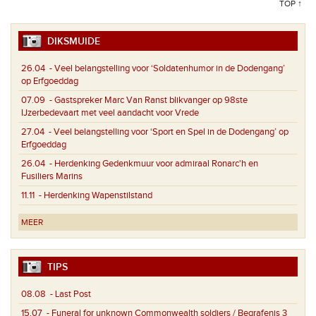
TOP ↑
DIKSMUIDE
26.04
- Veel belangstelling voor ‘Soldatenhumor in de Dodengang’
op Erfgoeddag
07.09
- Gastspreker Marc Van Ranst blikvanger op 98ste
IJzerbedevaart met veel aandacht voor Vrede
27.04
- Veel belangstelling voor ‘Sport en Spel in de Dodengang’ op
Erfgoeddag
26.04
- Herdenking Gedenkmuur voor admiraal Ronarc'h en
Fusiliers Marins
11.11
- Herdenking Wapenstilstand
MEER
TIPS
08.08
- Last Post
15.07
- Funeral for unknown Commonwealth soldiers / Begrafenis 3