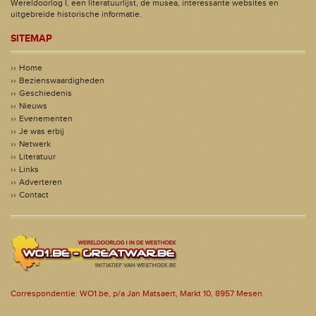
Wereldoorlog I, een literatuurlijst, de musea, interessante websites en
uitgebreide historische informatie.
SITEMAP
Home
Bezienswaardigheden
Geschiedenis
Nieuws
Evenementen
Je was erbij
Netwerk
Literatuur
Links
Adverteren
Contact
Correspondentie: WO1.be, p/a Jan Matsaert, Markt 10, 8957 Mesen