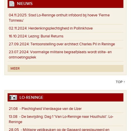
NIEUWS
04.11.2025:
Stad Lo-Reninge onthult infobord bij hoeve ‘Ferme
Tonneau’
02.11.2024:
Herdenkingsplechtigheid in Pollinkhove
16.10.2024:
Lezing: Burial Returns
27.09.2024:
Tentoonstelling over architect Charles Pil in Reninge
23.07.2024:
Voormalige militaire begraafplaats wordt stilte- en
ontmoetingsplek
MEER
TOP ↑
LO-RENINGE
21.08
- Plechtigheid Vierdaagse van de IJzer
13.08
- De bevrijding: Dag 1 'Van Lo-Reninge naar Houthulst': Lo-
Reninge
28.05
- Militaire veldkeuken op de Gapaard gerestaureerd en