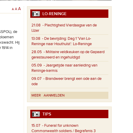
A
A
A
LO-RENINGE
21.08
- Plechtigheid Vierdaagse van de
IJzer
FSSPOL), de
 bloemen
13.08
- De bevrijding: Dag 1 'Van Lo-
kswacht. Hij
Reninge naar Houthulst': Lo-Reninge
 1914 in
28.05
- Militaire veldkeuken op de Gapaard
gerestaureerd en ingehuldigd
05.09
- Jaargetijde naar aanleiding van
Reninge-kermis
09.07
- Brandweer brengt een ode aan de
ode
MEER
AANMELDEN
TIPS
15.07
- Funeral for unknown
Commonwealth soldiers / Begrafenis 3