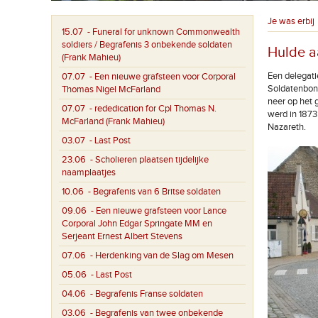
Je was erbij
15.07
- Funeral for unknown Commonwealth
soldiers / Begrafenis 3 onbekende soldaten
Hulde a
(Frank Mahieu)
Een delegati
07.07
- Een nieuwe grafsteen voor Corporal
Soldatenbon
Thomas Nigel McFarland
neer op het 
07.07
- rededication for Cpl Thomas N.
werd in 1873
McFarland (Frank Mahieu)
Nazareth.
03.07
- Last Post
23.06
- Scholieren plaatsen tijdelijke
naamplaatjes
10.06
- Begrafenis van 6 Britse soldaten
09.06
- Een nieuwe grafsteen voor Lance
Corporal John Edgar Springate MM en
Serjeant Ernest Albert Stevens
07.06
- Herdenking van de Slag om Mesen
05.06
- Last Post
04.06
- Begrafenis Franse soldaten
03.06
- Begrafenis van twee onbekende