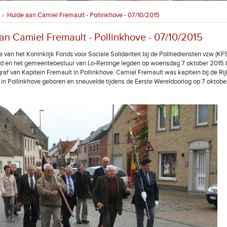
Hulde aan Camiel Fremault - Pollinkhove - 07/10/2015
›
an Camiel Fremault - Pollinkhove - 07/10/2015
e van het Koninklijk Fonds voor Sociale Solidariteit bij de Politiediensten vzw (K
d en het gemeentebestuur van Lo-Reninge legden op woensdag 7 oktober 2015
graf van Kapitein Fremault in Pollinkhove. Camiel Fremault was kapitein bij de Rij
 in Pollinkhove geboren en sneuvelde tijdens de Eerste Wereldoorlog op 7 oktober