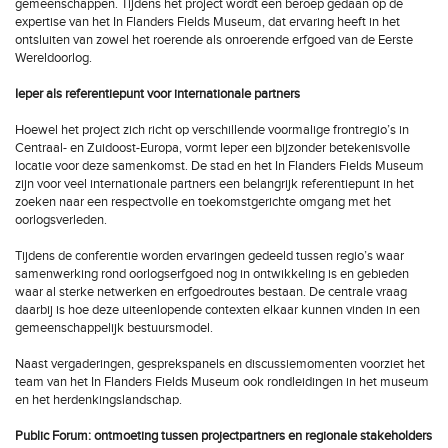
gemeenschappen. Tijdens het project wordt een beroep gedaan op de
expertise van het In Flanders Fields Museum, dat ervaring heeft in het
ontsluiten van zowel het roerende als onroerende erfgoed van de Eerste
Wereldoorlog.
Ieper als referentiepunt voor internationale partners
Hoewel het project zich richt op verschillende voormalige frontregio’s in
Centraal- en Zuidoost-Europa, vormt Ieper een bijzonder betekenisvolle
locatie voor deze samenkomst. De stad en het In Flanders Fields Museum
zijn voor veel internationale partners een belangrijk referentiepunt in het
zoeken naar een respectvolle en toekomstgerichte omgang met het
oorlogsverleden.
Tijdens de conferentie worden ervaringen gedeeld tussen regio’s waar
samenwerking rond oorlogserfgoed nog in ontwikkeling is en gebieden
waar al sterke netwerken en erfgoedroutes bestaan. De centrale vraag
daarbij is hoe deze uiteenlopende contexten elkaar kunnen vinden in een
gemeenschappelijk bestuursmodel.
Naast vergaderingen, gesprekspanels en discussiemomenten voorziet het
team van het In Flanders Fields Museum ook rondleidingen in het museum
en het herdenkingslandschap.
Public Forum: ontmoeting tussen projectpartners en regionale stakeholders