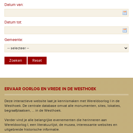
Datum van:
Datum tot:
Gemeente:
ERVAAR OORLOG EN VREDE IN DE WESTHOEK
Deze interactieve website laat je kennismaken met Wereldoorlog I in de
Westhoek. De centrale database omvat alle monumenten, sites, lokaties,
begraafplaatsen, ... in de Westhoek.
Verder vind je alle belangrijke evenementen die herinneren aan
Wereldoorlog I, een literatuurlijst, de musea, interessante websites en
uitgebreide historische informatie.