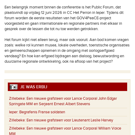
Een belangrijk moment binnen de conferentie is het Public Forum, dat
plaatsvindt op vrijdag 12 juni 2026 in CC Het Perron in Ieper. Tijdens dit
forum worden de eerste resultaten van het GOV4PeaCE-project
voorgesteld en gaan internationale en regionale partners met elkaar in
gesprek over de lessen die tot nu toe werden getrokken.
Het forum kijkt niet alleen terug, maar ook vooruit. Aan bod komen vragen
zoals: welke rol kunnen musea, lokale overheden, toeristische organisaties
en gemeenschappen opnemen in de omgang met oorlogserfgoed
vandaag? En hoe kan erfgoed bijdragen aan dialoog, bewustwording en
duurzame regionale ontwikkeling, ook na afloop van het project?
JE WAS ERBIJ
Zillebeke:
Een nieuwe grafsteen voor Lance Corporal John Edgar
Springate MM en Serjeant Ernest Albert Stevens
Ieper:
Begrafenis Franse soldaten
Zillebeke:
Een nieuwe grafsteen voor Lieutenant Leslie Harvey
Zillebeke:
Een nieuwe grafsteen voor Lance Corporal William Voice
MM