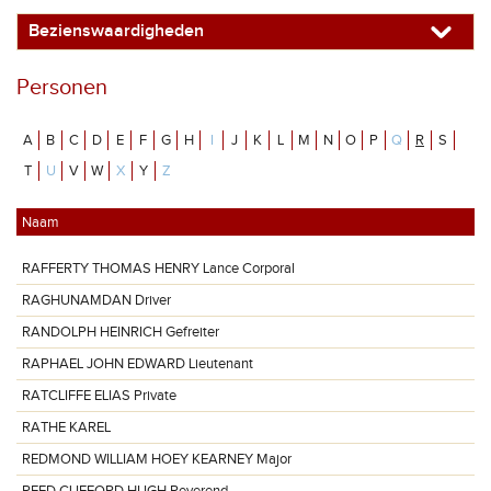
Bezienswaardigheden
Personen
A
B
C
D
E
F
G
H
I
J
K
L
M
N
O
P
Q
R
S
T
U
V
W
X
Y
Z
Naam
RAFFERTY THOMAS HENRY Lance Corporal
RAGHUNAMDAN Driver
RANDOLPH HEINRICH Gefreiter
RAPHAEL JOHN EDWARD Lieutenant
RATCLIFFE ELIAS Private
RATHE KAREL
REDMOND WILLIAM HOEY KEARNEY Major