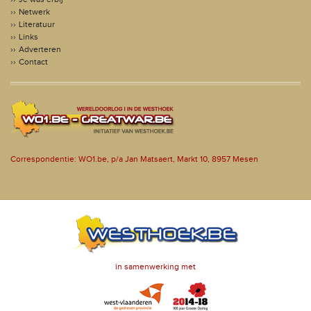
Netwerk
Literatuur
Links
Adverteren
Contact
Correspondentie: WO1.be, p/a Jan Matsaert, Markt 10, 8957 Mesen
in samenwerking met