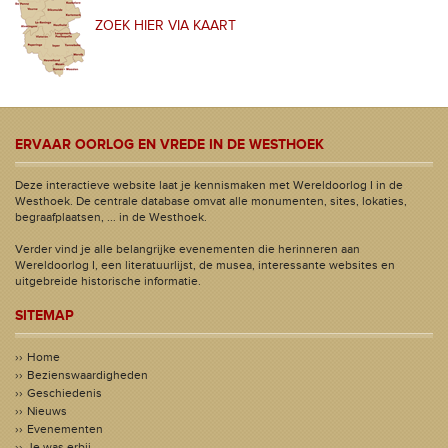
ZOEK HIER VIA KAART
ERVAAR OORLOG EN VREDE IN DE WESTHOEK
Deze interactieve website laat je kennismaken met Wereldoorlog I in de
Westhoek. De centrale database omvat alle monumenten, sites, lokaties,
begraafplaatsen, ... in de Westhoek.
Verder vind je alle belangrijke evenementen die herinneren aan
Wereldoorlog I, een literatuurlijst, de musea, interessante websites en
uitgebreide historische informatie.
SITEMAP
Home
Bezienswaardigheden
Geschiedenis
Nieuws
Evenementen
Je was erbij