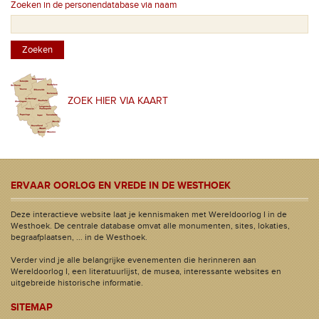
Zoeken in de personendatabase via naam
ZOEK HIER VIA KAART
ERVAAR OORLOG EN VREDE IN DE WESTHOEK
Deze interactieve website laat je kennismaken met Wereldoorlog I in de
Westhoek. De centrale database omvat alle monumenten, sites, lokaties,
begraafplaatsen, ... in de Westhoek.
Verder vind je alle belangrijke evenementen die herinneren aan
Wereldoorlog I, een literatuurlijst, de musea, interessante websites en
uitgebreide historische informatie.
SITEMAP