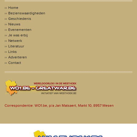
Home
Bezienswaardigheden
Geschiedenis
Nieuws
Evenementen
Je was erbij
Netwerk
Literatuur
Links
Adverteren
Contact
Correspondentie: WO1.be, p/a Jan Matsaert, Markt 10, 8957 Mesen