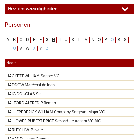
Bezienswaardigheden
Personen
A
B
C
D
E
F
G
H
I
J
K
L
M
N
O
P
Q
R
S
T
U
V
W
X
Y
Z
Naam
HACKETT WILLIAM Sapper VC
HADDOW Maréchal de logis
HAIG DOUGLAS Sir
HALFORD ALFRED Rifleman
HALL FREDERICK WILLIAM Company Sergeant Major VC
HALLOWES RUPERT PRICE Second Lieutenant VC MC
HARLEY H.W. Private