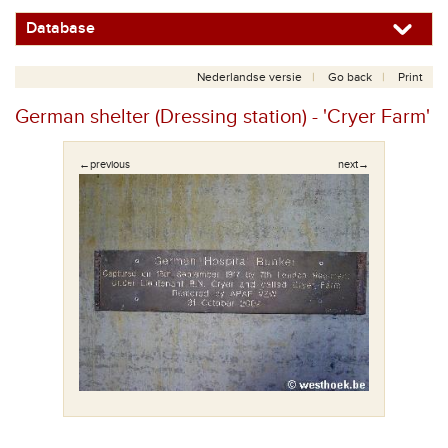
Database
Nederlandse versie
Go back
Print
German shelter (Dressing station) - 'Cryer Farm'
←previous
next→