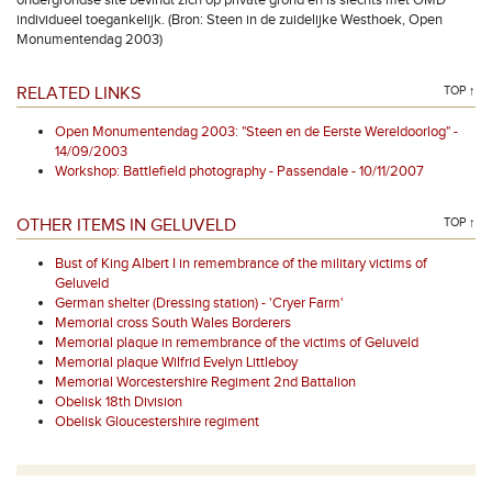
ondergrondse site bevindt zich op private grond en is slechts met OMD
individueel toegankelijk. (Bron: Steen in de zuidelijke Westhoek, Open
Monumentendag 2003)
RELATED LINKS
TOP ↑
Open Monumentendag 2003: "Steen en de Eerste Wereldoorlog" -
14/09/2003
Workshop: Battlefield photography - Passendale - 10/11/2007
OTHER ITEMS IN GELUVELD
TOP ↑
Bust of King Albert I in remembrance of the military victims of
Geluveld
German shelter (Dressing station) - 'Cryer Farm'
Memorial cross South Wales Borderers
Memorial plaque in remembrance of the victims of Geluveld
Memorial plaque Wilfrid Evelyn Littleboy
Memorial Worcestershire Regiment 2nd Battalion
Obelisk 18th Division
Obelisk Gloucestershire regiment