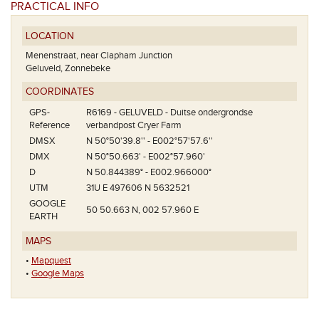
PRACTICAL INFO
LOCATION
Menenstraat, near Clapham Junction
Geluveld, Zonnebeke
COORDINATES
GPS-
R6169 - GELUVELD - Duitse ondergrondse
Reference
verbandpost Cryer Farm
DMSX
N 50°50'39.8'' - E002°57'57.6''
DMX
N 50°50.663' - E002°57.960'
D
N 50.844389° - E002.966000°
UTM
31U E 497606 N 5632521
GOOGLE
50 50.663 N, 002 57.960 E
EARTH
MAPS
•
Mapquest
•
Google Maps