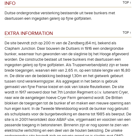
INFO
TOP ↑
Duitse ondergrondse versterking bestaande uit twee bunkers met
daartussen een ingegoten galerij op fijne golfplaten.
EXTRA INFORMATION
TOP ↑
De site bevindt zich op 200 m van de Zandberg (64 m), bekend als
Clapham Junction. Daar bouwen de Duitsers in 1916 een ondergrondse
bunker, waarnaar hun gewonden van de slaglinie bij het Hooge afgevoerd
worden. De constructie bestaat uit twee bunkers met daartussen een
ingegoten galerij op fijne golfplaten. Als Truppenverbandplatz zijn er twee
brede toegangen, waarvan één van 2,65 m, op een totale lengte van 16,80
m. De dikte van de bedakking bedraagt 1,30m en het gietwerk gebeurt
tussen rond verankeringsijzer. Als aggregaat in het beton is gebruik
gemaakt van fijne Franse kiezel en ook van lokale Reutelkeien. De site
wordt in 1917 veroverd door het 7th London Regiment o.l.v. luitenant Cryer,
naar wie de aangelegen hoeve Cryer Farm genoemd wordt. De Britten
blokken de toegangen tot de bunker af en maken een nieuwe opening aan
hun eigen kant. In de Tweede Wereldoorlog wordt de bunker nog gebruikt
als schuilplaats voor de burgerbevolking en daarna tot 1985 als beerput. De
site is in 2001 herontdekt door ABAF vzw, vrijgemaakt en voorzien van een
passende toegang in betonstenen. Binnenin zijn er nog sporen te zien van
elektrische verlichting en een deel van de houten bekisting. De unieke