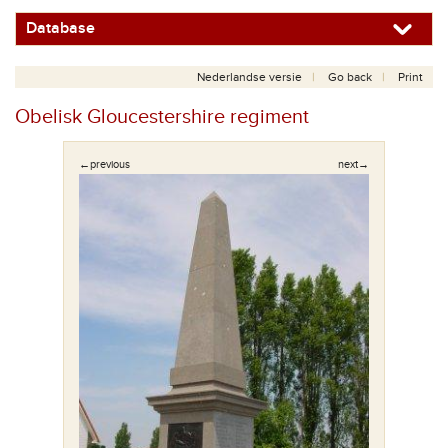
Database
Nederlandse versie
Go back
Print
Obelisk Gloucestershire regiment
←previous
next→