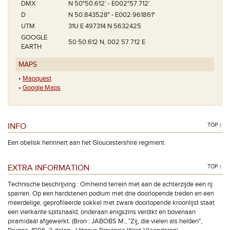
DMX
N 50°50.612' - E002°57.712'
D
N 50.843528° - E002.961861°
UTM
31U E 497314 N 5632425
GOOGLE
50 50.612 N, 002 57.712 E
EARTH
MAPS
•
Mapquest
•
Google Maps
INFO
TOP ↑
Een obelisk herinnert aan het Gloucestershire regiment.
EXTRA INFORMATION
TOP ↑
Technische beschrijving : Omheind terrein met aan de achterzijde een rij
sparren. Op een hardstenen podium met drie doorlopende treden en een
meerdelige, geprofileerde sokkel met zware doorlopende kroonlijst staat
een vierkante spitsnaald, onderaan enigszins verdikt en bovenaan
piramidaal afgewerkt. (Bron : JABOBS M., "Zij, die vielen als helden",