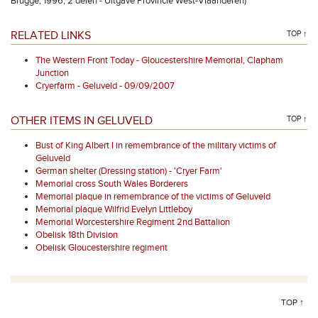
Brugge, 1996, 2 delen - Uitgave Provincie West-Vlaanderen)
RELATED LINKS
TOP ↑
The Western Front Today - Gloucestershire Memorial, Clapham
Junction
Cryerfarm - Geluveld - 09/09/2007
OTHER ITEMS IN GELUVELD
TOP ↑
Bust of King Albert I in remembrance of the military victims of
Geluveld
German shelter (Dressing station) - 'Cryer Farm'
Memorial cross South Wales Borderers
Memorial plaque in remembrance of the victims of Geluveld
Memorial plaque Wilfrid Evelyn Littleboy
Memorial Worcestershire Regiment 2nd Battalion
Obelisk 18th Division
Obelisk Gloucestershire regiment
TOP ↑