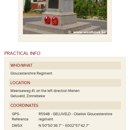
PRACTICAL INFO
WHO/WHAT
Gloucestershire Regiment
LOCATION
Meenseweg 41, on the left direction Menen
Geluveld, Zonnebeke
COORDINATES
GPS-
R5948 - GELUVELD - Obelisk Gloucestershire
Reference
regiment
DMSX
N 50°50'36.7'' - E002°57'42.7''