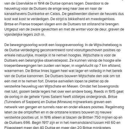
van de IJzervlakte in 1914 de Duitse opmars tegen. Daardoor is de
heuvelrug voor de Duitsers de enige weg naar zee en naar de
kanaalhavens Duinkerke en Calais. De geallieerden dienen de heuvels dus
kost wat kost te verdedigen. De strijd is bikkelhard en meedogenloos.
Britse en Franse troepen slagen erin de Duitsers tot stilstand te brengen.
Uitgeput van de zware gevechten en met de winter voor de deur, graven de
vijandelijke legers zich in.
De bewegingsoorlog wordt een loopgravenoorlog. In de Wijtschateboog is
de Duitse verdediging geconcentreerd rond vooruitgeschoven posities op
enkele natuurlijke, moeilijk in te nemen hoogtes. Wijtschate is voor de
Duitsers een belangrijke observatiepost. Ze kunnen vanop de hoogte alle
troepenbewegingen ten zuiden van Ieper, in vogelvlucht op 7 km afstand,
waarnemen. De Britse linies liggen heel wat lager en volledig in het bereik
van de Duitse kanonnen. De Duitsers bouwen Wijtschate dan ook om tot
een niet in te nemen fort. Diverse aanvallen lopen te pletter op de
versterkte heuvelrug van Wijtschate en Mesen. Omdat het bovengronds
niet lukt, gooien beide legers het over een andere boeg. Reeds in 1915 gaat
de oorlog in de gehele Ypres Salient heeft stilletjes ondergronds. Britse
(Tunnelers of Sappers) en Duitse (Mineure) mijnwerkers graven een
netwerk van gangen en tunnels naar en onder elkaars posities. Regelmatig
laten ze die ontploffen en in de ontstane kraters bouwen zij nieuwe
versterkte posities uit. In 1916 alleen al blazen de Britten 750 mijnen op en
de Duitsers 696. Begin 1917 zijn er in het niemandsland tussen Hill 60 en
Ploegsteert meer dan 40 Duitse en meer dan 20 Britse mijnkraters