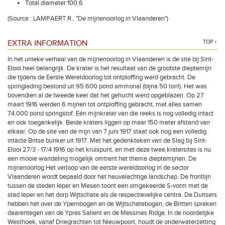
Total diameter:100,6
(Source : LAMPAERT R., "De mijnenoorlog in Vlaanderen")
EXTRA INFORMATION
TOP ↑
In het unieke verhaal van de mijnenoorlog in Vlaanderen is de site bij Sint-
Elooi heel belangrijk. De krater is het resultaat van de grootste dieptemijn
die tijdens de Eerste Wereldoorlog tot ontploffing werd gebracht. De
springlading bestond uit 95.600 pond ammonal (bijna 50 ton!). Het was
bovendien al de tweede keer dat het gehucht werd opgeblazen. Op 27
maart 1916 werden 6 mijnen tot ontploffing gebracht, met alles samen
74.000 pond springstof. Eén mijnkrater van die reeks is nog volledig intact
en ook toegankelijk. Beide kraters liggen op maar 150 meter afstand van
elkaar. Op de site van de mijn van 7 juni 1917 staat ook nog een volledig
intacte Britse bunker uit 1917. Met het gedenkteken van de Slag bij Sint-
Elooi 27/3 - 17/4 1916 op het kruispunt, en met deze twee kratersites is nu
een mooie wandeling mogelijk omtrent het thema dieptemijnen. De
mijnenoorlog Het verloop van de eerste wereldoorlog in de sector
Vlaanderen wordt bepaald door het heuvelachtige landschap. De frontlijn
tussen de steden Ieper en Mesen toont een omgekeerde S-vorm met de
stad Ieper en het dorp Wijtschate als de respectievelijke centra. De Duitsers
hebben het over de Ypernbogen en de Wijtschatebogen, de Britten spreken
daarentegen van de Ypres Salient en de Messines Ridge. In de noordelijke
Westhoek, vanaf Driegrachten tot Nieuwpoort, houdt de onderwaterzetting