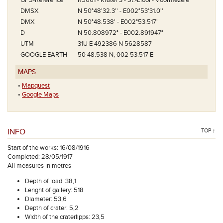
GPS-Reference
R5661 - Krater 3 - St.-Elooi - Voormezele
DMSX
N 50°48'32.3'' - E002°53'31.0''
DMX
N 50°48.538' - E002°53.517'
D
N 50.808972° - E002.891947°
UTM
31U E 492386 N 5628587
GOOGLE EARTH
50 48.538 N, 002 53.517 E
MAPS
•
Mapquest
•
Google Maps
INFO
TOP ↑
Start of the works: 16/08/1916
Completed: 28/05/1917
All measures in metres
Depth of load: 38,1
Lenght of gallery: 518
Diameter: 53,6
Depth of crater: 5,2
Width of the craterlipps: 23,5