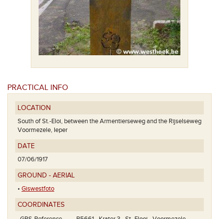
PRACTICAL INFO
LOCATION
South of St.-Eloi, between the Armentierseweg and the Rijselseweg
Voormezele, Ieper
DATE
07/06/1917
GROUND - AERIAL
•
Giswestfoto
COORDINATES