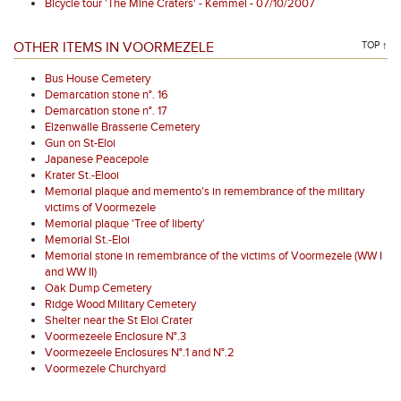
Bicycle tour 'The Mine Craters' - Kemmel - 07/10/2007
OTHER ITEMS IN VOORMEZELE
TOP ↑
Bus House Cemetery
Demarcation stone n°. 16
Demarcation stone n°. 17
Elzenwalle Brasserie Cemetery
Gun on St-Eloi
Japanese Peacepole
Krater St.-Elooi
Memorial plaque and memento's in remembrance of the military
victims of Voormezele
Memorial plaque 'Tree of liberty'
Memorial St.-Eloi
Memorial stone in remembrance of the victims of Voormezele (WW I
and WW II)
Oak Dump Cemetery
Ridge Wood Military Cemetery
Shelter near the St Eloi Crater
Voormezeele Enclosure N°.3
Voormezeele Enclosures N°.1 and N°.2
Voormezele Churchyard