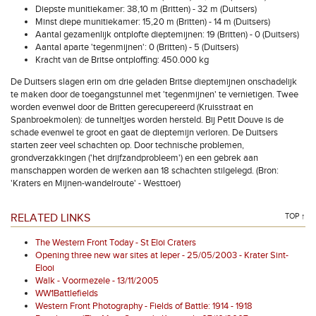
Diepste munitiekamer: 38,10 m (Britten) - 32 m (Duitsers)
Minst diepe munitiekamer: 15,20 m (Britten) - 14 m (Duitsers)
Aantal gezamenlijk ontplofte dieptemijnen: 19 (Britten) - 0 (Duitsers)
Aantal aparte 'tegenmijnen': 0 (Britten) - 5 (Duitsers)
Kracht van de Britse ontploffing: 450.000 kg
De Duitsers slagen erin om drie geladen Britse dieptemijnen onschadelijk
te maken door de toegangstunnel met 'tegenmijnen' te vernietigen. Twee
worden evenwel door de Britten gerecupereerd (Kruisstraat en
Spanbroekmolen): de tunneltjes worden hersteld. Bij Petit Douve is de
schade evenwel te groot en gaat de dieptemijn verloren. De Duitsers
starten zeer veel schachten op. Door technische problemen,
grondverzakkingen ('het drijfzandprobleem') en een gebrek aan
manschappen worden de werken aan 18 schachten stilgelegd. (Bron:
'Kraters en Mijnen-wandelroute' - Westtoer)
RELATED LINKS
TOP ↑
The Western Front Today - St Eloi Craters
Opening three new war sites at Ieper - 25/05/2003 - Krater Sint-
Elooi
Walk - Voormezele - 13/11/2005
WW1Battlefields
Western Front Photography - Fields of Battle: 1914 - 1918