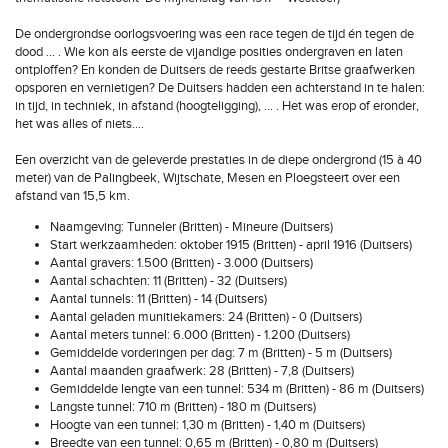
De ondergrondse oorlogsvoering was een race tegen de tijd én tegen de
dood ... . Wie kon als eerste de vijandige posities ondergraven en laten
ontploffen? En konden de Duitsers de reeds gestarte Britse graafwerken
opsporen en vernietigen? De Duitsers hadden een achterstand in te halen:
in tijd, in techniek, in afstand (hoogteligging), ... . Het was erop of eronder,
het was alles of niets....
Een overzicht van de geleverde prestaties in de diepe ondergrond (15 à 40
meter) van de Palingbeek, Wijtschate, Mesen en Ploegsteert over een
afstand van 15,5 km.
Naamgeving: Tunneler (Britten) - Mineure (Duitsers)
Start werkzaamheden: oktober 1915 (Britten) - april 1916 (Duitsers)
Aantal gravers: 1.500 (Britten) - 3.000 (Duitsers)
Aantal schachten: 11 (Britten) - 32 (Duitsers)
Aantal tunnels: 11 (Britten) - 14 (Duitsers)
Aantal geladen munitiekamers: 24 (Britten) - 0 (Duitsers)
Aantal meters tunnel: 6.000 (Britten) - 1.200 (Duitsers)
Gemiddelde vorderingen per dag: 7 m (Britten) - 5 m (Duitsers)
Aantal maanden graafwerk: 28 (Britten) - 7,8 (Duitsers)
Gemiddelde lengte van een tunnel: 534 m (Britten) - 86 m (Duitsers)
Langste tunnel: 710 m (Britten) - 180 m (Duitsers)
Hoogte van een tunnel: 1,30 m (Britten) - 1,40 m (Duitsers)
Breedte van een tunnel: 0,65 m (Britten) - 0,80 m (Duitsers)