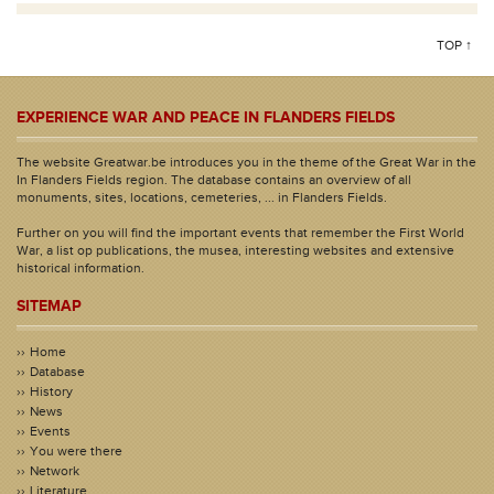
TOP ↑
EXPERIENCE WAR AND PEACE IN FLANDERS FIELDS
The website Greatwar.be introduces you in the theme of the Great War in the
In Flanders Fields region. The database contains an overview of all
monuments, sites, locations, cemeteries, ... in Flanders Fields.
Further on you will find the important events that remember the First World
War, a list op publications, the musea, interesting websites and extensive
historical information.
SITEMAP
Home
Database
History
News
Events
You were there
Network
Literature