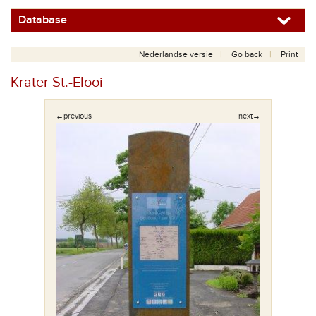
Database
Nederlandse versie
Go back
Print
Krater St.-Elooi
←previous
next→