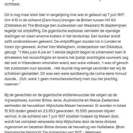
zichtbaar.
Dit is nog maar klein bier in vergelijking met wat er gebeurt op 7 juni 1917.
Om 4:10 in de ochtend (Zero Hour) brengen de Britten tussen Hill 60
(Zillebeke) en The Birdcage (ten zuidwesten van Waasten) 19 dieptemijnen
tegelijk tot ontploffing. De gigantische explosies vernielen de vijandige
stellingen en slaan enorme kraters in het landschap. Een bunker wordt
zelfs ondersteboven gekeerd. De ontploffingen zouden tot in Londen te
horen zijn geweest. Achiel Van Walleghem, onderpastoor van Dikkebus,
getuigt: "'t Was juist 4 ure en 't eerste daglicht begon te schemeren toen ik
almeteens het reusachtigste en tevens het ijselijk prachtigste vuurwerk zag
dat ooit in Vlaanderen ontstoken wierd, een ware volkaan, 't was of gansch
het zuidoosten vuur spuwde... Het duurde nog eenige seconden eer wij de
schokken gevoelden. Dit was een ware aardbeving die ruime eene minuut
duurde... Och, ware 't geen menschenslachterij men zou het prachtig
noemen."
Bij de gevechten en de gigantische artillerievuurzee die volgen op de
mijnexplosies, kunnen Britse, Ierse, Australische en Nieuw-Zeelandse
eenheden de heuvelkam Wijtschate-Mesen heroveren. Er worden in totaal
15.913 doden geteld en 23.953 gewonden. 10.595 personen blijven
vermist. In de ochtend van 7 juni 1917 stootten troepen bij Mesen door,
wordt het compleet verwoeste dorp Wijtschate door de Ierse divisies
ingenomen en bezetten Britse divisies de heuvelrug van Hollebeke. (Bron:
thematische fietstocht 'De mijnenslag van 1917' - Westtoer)