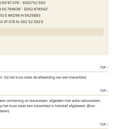
N 50°47.078' - E002°52.593'
N 50.784639° - E002.876542°
31U E 491296 N 5625883
50 47.078 N, 002 52.593 E
TOP ↑
n. Op het kruis staat de afbeelding van een klaverblad.
TOP ↑
 een omheining uit breuksteen, afgedekt met witte natuursteen,
 het kruis staat een klaverblad in holreliëf afgebeeld. (Bron :
deren)
TOP ↑