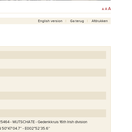
A
A
A
English version
Ga terug
Afdrukken
5464 - WIJTSCHATE - Gedenkkruis 16th Irish division
et gedenkkruis.
Het bovenste deel van het gedenkkruis.
 50°47'04.7'' - E002°52'35.6''