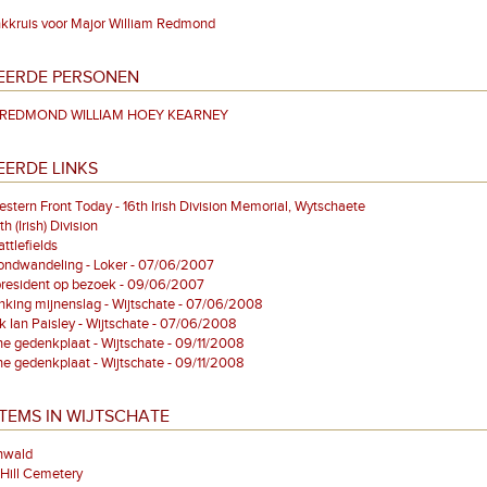
kkruis voor Major William Redmond
EERDE PERSONEN
r REDMOND WILLIAM HOEY KEARNEY
EERDE LINKS
stern Front Today - 16th Irish Division Memorial, Wytschaete
h (Irish) Division
tlefields
ndwandeling - Loker - 07/06/2007
president op bezoek - 09/06/2007
king mijnenslag - Wijtschate - 07/06/2008
 Ian Paisley - Wijtschate - 07/06/2008
he gedenkplaat - Wijtschate - 09/11/2008
he gedenkplaat - Wijtschate - 09/11/2008
TEMS IN WIJTSCHATE
nwald
Hill Cemetery