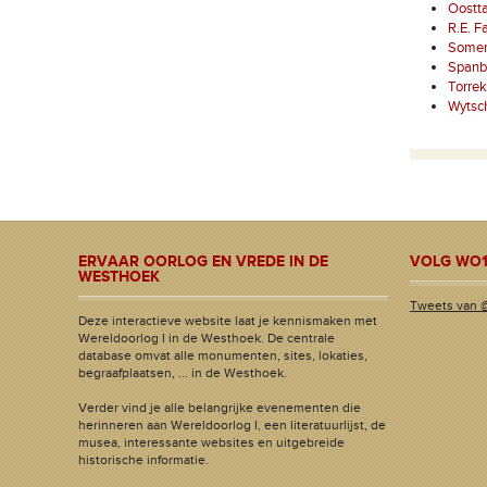
Oostt
R.E. 
Somer
Spanb
Torre
Wytsch
ERVAAR OORLOG EN VREDE IN DE
VOLG WO1
WESTHOEK
Tweets van 
Deze interactieve website laat je kennismaken met
Wereldoorlog I in de Westhoek. De centrale
database omvat alle monumenten, sites, lokaties,
begraafplaatsen, ... in de Westhoek.
Verder vind je alle belangrijke evenementen die
herinneren aan Wereldoorlog I, een literatuurlijst, de
musea, interessante websites en uitgebreide
historische informatie.