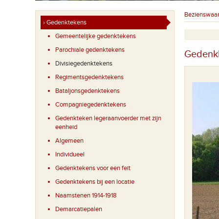
Bezienswaa
› Gedenktekens
Gemeentelijke gedenktekens
Parochiale gedenktekens
Gedenkkr
Divisiegedenktekens
Regimentsgedenktekens
Bataljonsgedenktekens
De 16th Irish en 36th Ulster tussen de ruïnes van
Compagniegedenktekens
Wijtschate (juni 1917)
Gedenkteken legeraanvoerder met zijn
eenheid
Algemeen
Individueel
Gedenktekens voor een feit
Gedenktekens bij een locatie
Naamstenen 1914-1918
Demarcatiepalen