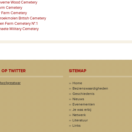
averne Wood Cemetery
Farm Cemetery
 Farm Cemetery
roekmolen British Cemetery
ken Farm Cemetery N°.1
aete Military Cemetery
 OP TWITTER
SITEMAP
@wo1greatwar
Home
Bezienswaardigheden
Geschiedenis
Nieuws
Evenementen
Je was erbij
Netwerk
Literatuur
Links