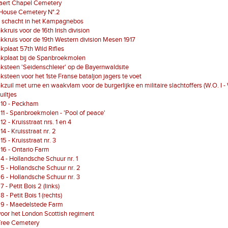
aert Chapel Cemetery
 House Cemetery N°.2
e schacht in het Kampagnebos
kruis voor de 16th Irish division
kruis voor de 19th Western division Mesen 1917
plaat 57th Wild Rifles
kplaat bij de Spanbroekmolen
steen 'Seidenschleier' op de Bayernwaldsite
steen voor het 1ste Franse bataljon jagers te voet
zuil met urne en waakvlam voor de burgerlijke en militaire slachtoffers (W.O. I - 
uiltjes
 10 - Peckham
 11 - Spanbroekmolen - 'Pool of peace'
12 - Kruisstraat nrs. 1 en 4
14 - Kruisstraat nr. 2
15 - Kruisstraat nr. 3
 16 - Ontario Farm
 4 - Hollandsche Schuur nr. 1
 5 - Hollandsche Schuur nr. 2
 6 - Hollandsche Schuur nr. 3
7 - Petit Bois 2 (links)
8 - Petit Bois 1 (rechts)
 9 - Maedelstede Farm
voor het London Scottish regiment
Tree Cemetery