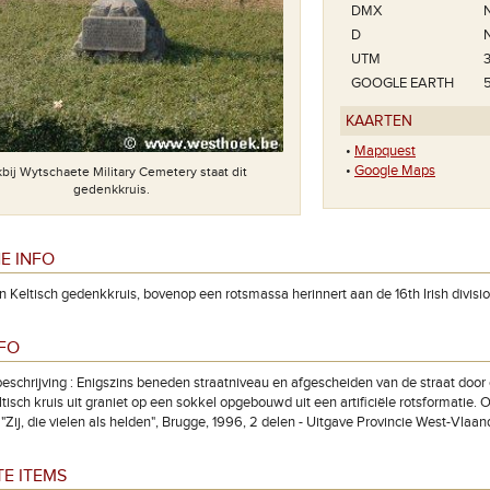
DMX
D
UTM
GOOGLE EARTH
KAARTEN
•
Mapquest
•
Google Maps
bij Wytschaete Military Cemetery staat dit
gedenkkruis.
E INFO
n Keltisch gedenkkruis, bovenop een rotsmassa herinnert aan de 16th Irish divisio
NFO
eschrijving : Enigszins beneden straatniveau en afgescheiden van de straat door
tisch kruis uit graniet op een sokkel opgebouwd uit een artificiële rotsformatie. Op
Zij, die vielen als helden", Brugge, 1996, 2 delen - Uitgave Provincie West-Vlaan
E ITEMS