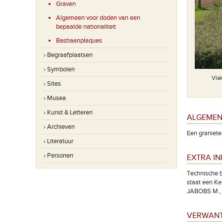
Graven
Algemeen voor doden van een
bepaalde nationaliteit
Bastiaanplaques
› Begraafplaatsen
› Symbolen
Vlak
› Sites
› Musea
› Kunst & Letteren
ALGEMEN
› Archieven
Een graniete
› Literatuur
› Personen
EXTRA I
Technische b
staat een Kel
JABOBS M., "
VERWANT