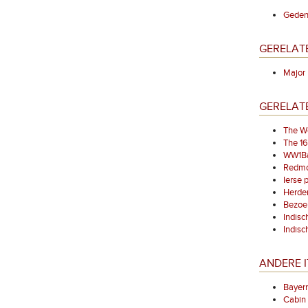
Geden
GERELAT
Majo
GERELAT
The We
The 16t
WW1Bat
Redmo
Ierse 
Herden
Bezoek
Indisc
Indisc
ANDERE I
Bayer
Cabin 