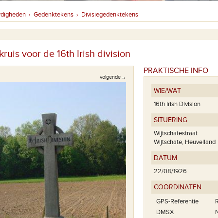
rdigheden
Gedenktekens
Divisiegedenktekens
›
›
uis voor de 16th Irish division
PRAKTISCHE INFO
volgende→
WIE/WAT
16th Irish Division
SITUERING
Wijtschatestraat
Wijtschate, Heuvelland
DATUM
22/08/1926
COÖRDINATEN
GPS-Referentie
R
De tekstplaat onderaan h
DMSX
N