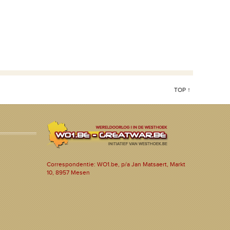
TOP ↑
Correspondentie: WO1.be, p/a Jan Matsaert, Markt
10, 8957 Mesen