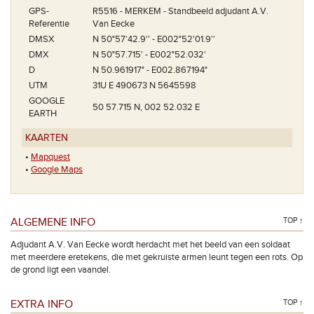
GPS-
R5516 - MERKEM - Standbeeld adjudant A.V.
Referentie
Van Eecke
DMSX
N 50°57'42.9'' - E002°52'01.9''
DMX
N 50°57.715' - E002°52.032'
D
N 50.961917° - E002.867194°
UTM
31U E 490673 N 5645598
GOOGLE
50 57.715 N, 002 52.032 E
EARTH
KAARTEN
•
Mapquest
•
Google Maps
ALGEMENE INFO
TOP ↑
Adjudant A.V. Van Eecke wordt herdacht met het beeld van een soldaat
met meerdere eretekens, die met gekruiste armen leunt tegen een rots. Op
de grond ligt een vaandel.
EXTRA INFO
TOP ↑