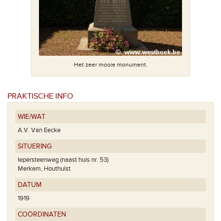
Het zeer mooie monument.
Het op
PRAKTISCHE INFO
WIE/WAT
A.V. Van Eecke
SITUERING
Iepersteenweg (naast huis nr. 53)
Merkem, Houthulst
DATUM
1919
COÖRDINATEN