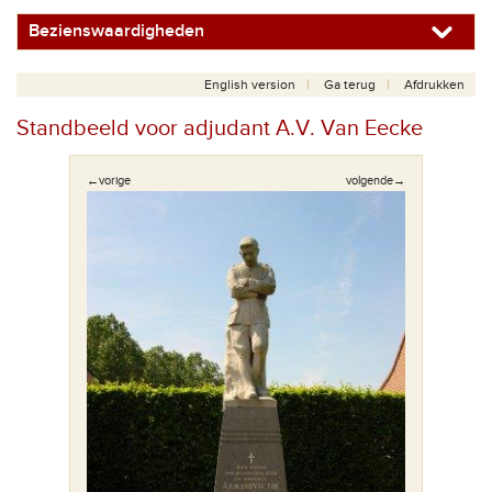
Bezienswaardigheden
English version
Ga terug
Afdrukken
Standbeeld voor adjudant A.V. Van Eecke
←vorige
volgende→