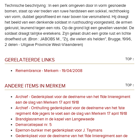
Technische beschrijving : In een perk omgeven door in vorm gesnoeide
bomen, staat op vier treden van ruwe hardsteen een sokkel, rechthoekig
van vorm, dubbel geprofileerd en naar boven toe versmallend. Hij draagt
het beeld van een denkende soldaat in rusthouding voorgesteld, de armen
gekruist, leunend tegen een rots. Op de grond ligt een gevallen vaandel. De
soldaat draagt talrijke eretekens. Zijn gelaat drukt een grote rust en lichte
droefheid uit. (Bron : JABOBS M., "Zij, die vielen als helden", Brugge, 1996,
2 delen - Uitgave Provincie West-Vlaanderen)
GERELATEERDE LINKS
TOP ↑
Remembrance - Merkem - 19/04/2008
ANDERE ITEMS IN MERKEM
TOP ↑
Archief - Gedenkplaat voor de deelname van het 11de linieregiment
aan de slag van Merkem 17 april 1918
Archief - Onthulling gedenkplaat voor de deelname van het 1ste
regiment 4de jagers te voet aan de slag van Merkem 17 april 1918
Brandglasramen in de kapel van Langewaede
Demarcatiepaal nr. 5
Epernon-bunker met gedenkplaat voor J. Taymans
Gedenkplaat voor de deelname van het 11de linieregiment aan de