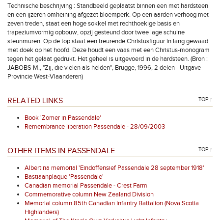
Technische beschrijving : Standbeeld geplaatst binnen een met hardsteen
en een ijzeren omheining afgezet bloemperk. Op een aarden verhoog met
zeven treden, staat een hoge sokkel met rechthoekige basis en
trapeziumvormig opbouw, opzij gesteund door twee lage schuine
steunmuren. Op de top staat een treurende Christusfiguur in lang gewaad
met doek op het hoofd. Deze houdt een vaas met een Christus-monogram
tegen het gelaat gedrukt. Het geheel is uitgevoerd in de hardsteen. (Bron :
JABOBS M., "Zij, die vielen als helden", Brugge, 1996, 2 delen - Uitgave
Provincie West-Vlaanderen)
RELATED LINKS
TOP ↑
Book 'Zomer in Passendale'
Remembrance liberation Passendale - 28/09/2003
OTHER ITEMS IN PASSENDALE
TOP ↑
Albertina memorial 'Eindoffensief Passendale 28 september 1918'
Bastiaanplaque 'Passendale'
Canadian memorial Passendale - Crest Farm
Commemorative column New Zealand Division
Memorial column 85th Canadian Infantry Battalion (Nova Scotia
Highlanders)