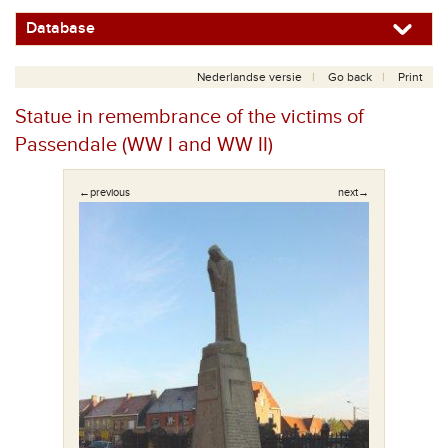
Database
Nederlandse versie
Go back
Print
Statue in remembrance of the victims of
Passendale (WW I and WW II)
←previous
next→