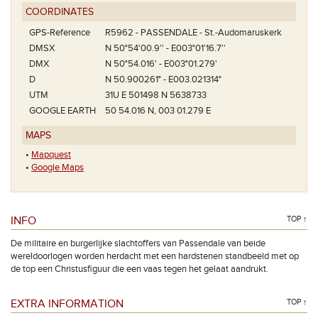
COORDINATES
GPS-Reference
R5962 - PASSENDALE - St.-Audomaruskerk
DMSX
N 50°54'00.9'' - E003°01'16.7''
DMX
N 50°54.016' - E003°01.279'
D
N 50.900261° - E003.021314°
UTM
31U E 501498 N 5638733
GOOGLE EARTH
50 54.016 N, 003 01.279 E
MAPS
•
Mapquest
•
Google Maps
INFO
TOP ↑
De militaire en burgerlijke slachtoffers van Passendale van beide
wereldoorlogen worden herdacht met een hardstenen standbeeld met op
de top een Christusfiguur die een vaas tegen het gelaat aandrukt.
EXTRA INFORMATION
TOP ↑