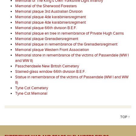
Memorial of The King's Own Yorkshire Light Infantry
Memorial of the Sherwood Foresters
Memorial plaque 3rd Australian Division
Memorial plaque 4de karabiniersregiment
Memorial plaque 4de karabiniersregiment
Memorial plaque 66th division B.E.F.
Memorial plaque en tree in remembrance of Private Hugh Cairns
Memorial plaque Grenadiersregiment
Memorial plaque in remembrance of the Grenadiersregiment
Memorial plaque Western Front Association
Memorial stone in remembrance of the victims of Passendale (WW I
and WW II)
Passchendaele New British Cemetery
Stained-glass window 66th division B.E.F.
Statue in remembrance of the victims of Passendale (WW I and WW
II)
Tyne Cot Cemetery
Tyne Cot Memorial
TOP ↑