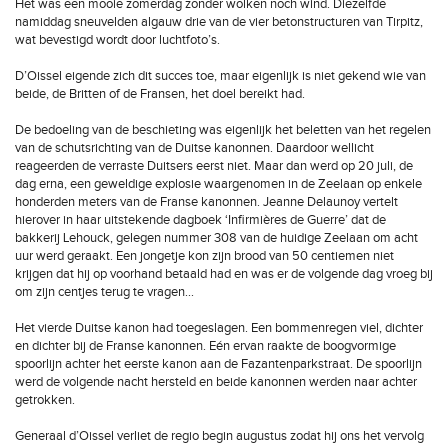
Het was een mooie zomerdag zonder wolken noch wind. Diezelfde
namiddag sneuvelden algauw drie van de vier betonstructuren van Tirpitz,
wat bevestigd wordt door luchtfoto’s.
D’Oissel eigende zich dit succes toe, maar eigenlijk is niet gekend wie van
beide, de Britten of de Fransen, het doel bereikt had.
De bedoeling van de beschieting was eigenlijk het beletten van het regelen
van de schutsrichting van de Duitse kanonnen. Daardoor wellicht
reageerden de verraste Duitsers eerst niet. Maar dan werd op 20 juli, de
dag erna, een geweldige explosie waargenomen in de Zeelaan op enkele
honderden meters van de Franse kanonnen. Jeanne Delaunoy vertelt
hierover in haar uitstekende dagboek ‘Infirmières de Guerre’ dat de
bakkerij Lehouck, gelegen nummer 308 van de huidige Zeelaan om acht
uur werd geraakt. Een jongetje kon zijn brood van 50 centiemen niet
krijgen dat hij op voorhand betaald had en was er de volgende dag vroeg bij
om zijn centjes terug te vragen…
Het vierde Duitse kanon had toegeslagen. Een bommenregen viel, dichter
en dichter bij de Franse kanonnen. Eén ervan raakte de boogvormige
spoorlijn achter het eerste kanon aan de Fazantenparkstraat. De spoorlijn
werd de volgende nacht hersteld en beide kanonnen werden naar achter
getrokken.
Generaal d’Oissel verliet de regio begin augustus zodat hij ons het vervolg