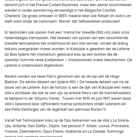
bevond zich in het Franse Corbeil-Essonnes, maar een aantal locomotieven
werden in onder-aanneming vervaardigd in het Belgische Couillet,
Charleroi. De groep ontstaan in 1885 maakte later ook fietsen en auto’s en
leeft voort onder de merknaam ‘Marrel’ dat heftoestellen produceert.
Er bestonden ook sporen met een ‘metrische’ breedte (100 cm) zoals onze
hedendaagse tramsporen. Het bestaan van sporen van een verschillende
breedte bemoeilijkte het onderhoud en een vlot vervoer, omdat de lading
telkens overgeladen moest worden. In Koksijde is geweten dat de Laiterie
du Bois tijdens het interbellum gebouwd was op een bunker die de
spoorlijn nummer twee (Liefjeslaan – Vossenstraat) moest beschermen. De
Laiterie is ondertussen afgebroken.
Recent vonden we twee foto’s genomen van op de top van de Hoge
Blekker. De eerste dateert van tijdens WO I. De tweede dateert van na de
bouw van de Laiterie. Aan de horizon is aan de dijk van Koksijde een reeks
villa’s zichtbaar die ook te zien zijn op enkele foto’s van de marinefuseliers,
te bekijken in de ‘Albums Valois’. Tussen mei 1915 en juni 1917 waren deze
villa’s bewoond door vijfhonderd marine pontonniers onder luitenant-ter-
zee Pelle-Desforges van de legerstaf van admiraal Ronarc’h.
Vanaf het Terlinckplein links op de foto herkennen we de villa’s La Sirène,
Léa, Gilberte, Den Dolfijn, Zéphir, het pension P. Allaer, Louise, Primavera,
Yvonne, Zeemeermin, Deux Frères, Goélands en La Dorade. Sommige