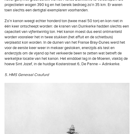
projectielen wogen 390 kg en het bereik bedroeg zo’n 35 km. Er waren
toen slechts een dertigtal exemplaren voorhanden.
Zo’n kanon weegt echter honderd ton (twee maal 50 ton) en kon niet in
één keer ontscheept worden: de kranen van Duinkerke hadden slechts een
capaciteit van vijfentwintig ton. Het kanon moest dus eerst ontmanteld
worden vooraleer het in twee stukken (het affuit en de schietbuis)
verplaatst kon worden. In de duinen van het Franse Bray-Dunes werd het
voor de eerste keer weer in mekaar gestoken, enerzijds als test en
anderzijds om de vijand op het verkeerde been te zetten wat betreft de
werkelijke locatie van het kanon. Het einddoel lag in de Moeren, vlakbij de
hoeve Sint Jozef, in de huidige Kosterstraat 6, De Panne – Adinkerke.
5. HMS Generaal Craufurd