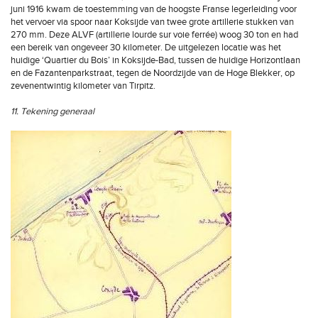
juni 1916 kwam de toestemming van de hoogste Franse legerleiding voor
het vervoer via spoor naar Koksijde van twee grote artillerie stukken van
270 mm. Deze ALVF (artillerie lourde sur voie ferrée) woog 30 ton en had
een bereik van ongeveer 30 kilometer. De uitgelezen locatie was het
huidige ‘Quartier du Bois’ in Koksijde-Bad, tussen de huidige Horizontlaan
en de Fazantenparkstraat, tegen de Noordzijde van de Hoge Blekker, op
zevenentwintig kilometer van Tirpitz.
11. Tekening generaal