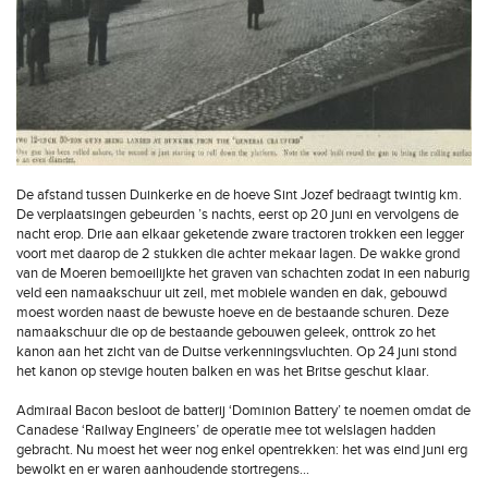
De afstand tussen Duinkerke en de hoeve Sint Jozef bedraagt twintig km.
De verplaatsingen gebeurden ’s nachts, eerst op 20 juni en vervolgens de
nacht erop. Drie aan elkaar geketende zware tractoren trokken een legger
voort met daarop de 2 stukken die achter mekaar lagen. De wakke grond
van de Moeren bemoeilijkte het graven van schachten zodat in een naburig
veld een namaakschuur uit zeil, met mobiele wanden en dak, gebouwd
moest worden naast de bewuste hoeve en de bestaande schuren. Deze
namaakschuur die op de bestaande gebouwen geleek, onttrok zo het
kanon aan het zicht van de Duitse verkenningsvluchten. Op 24 juni stond
het kanon op stevige houten balken en was het Britse geschut klaar.
Admiraal Bacon besloot de batterij ‘Dominion Battery’ te noemen omdat de
Canadese ‘Railway Engineers’ de operatie mee tot welslagen hadden
gebracht. Nu moest het weer nog enkel opentrekken: het was eind juni erg
bewolkt en er waren aanhoudende stortregens…