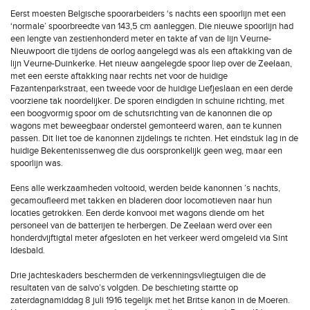
Eerst moesten Belgische spoorarbeiders ‘s nachts een spoorlijn met een
‘normale’ spoorbreedte van 143,5 cm aanleggen. Die nieuwe spoorlijn had
een lengte van zestienhonderd meter en takte af van de lijn Veurne-
Nieuwpoort die tijdens de oorlog aangelegd was als een aftakking van de
lijn Veurne-Duinkerke. Het nieuw aangelegde spoor liep over de Zeelaan,
met een eerste aftakking naar rechts net voor de huidige
Fazantenparkstraat, een tweede voor de huidige Liefjeslaan en een derde
voorziene tak noordelijker. De sporen eindigden in schuine richting, met
een boogvormig spoor om de schutsrichting van de kanonnen die op
wagons met beweegbaar onderstel gemonteerd waren, aan te kunnen
passen. Dit liet toe de kanonnen zijdelings te richten. Het eindstuk lag in de
huidige Bekentenissenweg die dus oorspronkelijk geen weg, maar een
spoorlijn was.
Eens alle werkzaamheden voltooid, werden beide kanonnen ’s nachts,
gecamoufleerd met takken en bladeren door locomotieven naar hun
locaties getrokken. Een derde konvooi met wagons diende om het
personeel van de batterijen te herbergen. De Zeelaan werd over een
honderdvijftigtal meter afgesloten en het verkeer werd omgeleid via Sint
Idesbald.
Drie jachteskaders beschermden de verkenningsvliegtuigen die de
resultaten van de salvo’s volgden. De beschieting startte op
zaterdagnamiddag 8 juli 1916 tegelijk met het Britse kanon in de Moeren.