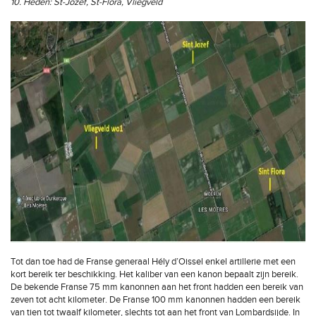
10. Heden: St-Jozef, St-Flora, Vliegveld
Tot dan toe had de Franse generaal Hély d’Oissel enkel artillerie met een
kort bereik ter beschikking. Het kaliber van een kanon bepaalt zijn bereik.
De bekende Franse 75 mm kanonnen aan het front hadden een bereik van
zeven tot acht kilometer. De Franse 100 mm kanonnen hadden een bereik
van tien tot twaalf kilometer, slechts tot aan het front van Lombardsijde. In