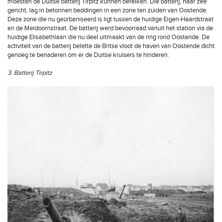
moesten de Duitse batterij Tirpitz kunnen bereiken. Die batterij, naar zee
gericht, lag in betonnen beddingen in een zone ten zuiden van Oostende.
Deze zone die nu geürbaniseerd is ligt tussen de huidige Eigen-Haardstraat
en de Meidoornstraat. De batterij werd bevoorraad vanuit het station via de
huidige Elisabethlaan die nu deel uitmaakt van de ring rond Oostende. De
activiteit van de batterij belette de Britse vloot de haven van Oostende dicht
genoeg te benaderen om er de Duitse kruisers te hinderen.
3. Batterij Tirpitz