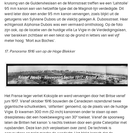
kruising van de Guldenvlieslaan en de Morinstraat treffen we een ‘Lahitolle’
95 mm kanon aan van hetzelfde type dat de Maginot-lijn verdedigde. Dit
werd later door een ander 95 mm kanon vervangen, zoals blijkt uit de
getuigenis van Sylviane Dubois uit de vlakbij gelegen A. Duboisstraat. Haar
echtgenoot Alphonse Dubois was een vermaard ornitholoog. Op de foto
zijn ook, op de locatie van de huidige villa La Vigie in de Verdedigingslaan,
vier barakken zichtbaar en een tekst op de grond in letters van wel vijf
meter hoog: ‘Mort aux Boches’.
17. Panorama 1916 van op de Hoge Blekker
Het Franse leger verliet Koksijde en werd vervangen door het Britse vanaf
juni 1917. Vanaf oktober 1916 bouwden de Canadezen razendsnel twee
gigantische schuilkelders, ‘olifanten’ genoemd, op de plaats van de huidige
Vigie. Er kwamen 300 mm (12-inch) kanonnen onder te staan op een
draaiplateau dat een hoekbeweging van 30° toelaat. Vanaf de spoorweg
laten de Britten het kanon 's nachts trekken door een grote Caterpillar met
rupsbanden. Deze kan zich verplaatsen over zand. De techniek is