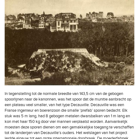
In tegenstelling tot de normale breedte van 143,5 cm van de gebogen
spoorlijnen naar de kanonnen, was het spoor dat de munitie aanbracht op
een plateau veel smaller, van het type Decauville. Decauville was een
Franse ingenieur en boerenzoon die smalle ‘prefab’ sporen bedacht. Elk
stuk was 5 m lang, had 8 gebogen metalen dwarsbalken van 1 m lang en
kon met haar 150 kg door vier mannen verplaatst worden. Aanvankelijk
moesten deze sporen dienen om een gemakkelijke toegang te verschaffen
tot de landerijen van Decauville’s ouders. Het welslagen van het project
leidde algauw tot een grote internationale doorbraak. De moederfabriek