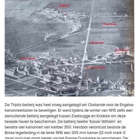
De Tirpitz-batterij was heel vroeg aangelegd om Oostende voor de Engelse
kanonneerboten te beveiligen. Er werd tijdens de winter van 1915 zelfs een
aanvullende batterij aangelegd tussen Zeebrugge en Knokke om deze
tweede haven te beschermen. De batterij heette ‘Kaiser Wilhelm’ en
bevatte vier kanonnen van kaliber 350. Hierdoor verontrust besliste de
Britse legerleiding in de lente 1916 een 305 mm kanon (12-inch mark X
naval gun) met groot bereik via het Franse Duinkerke te verschepen. De