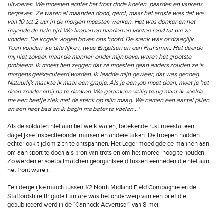
uitvoeren. We moesten achter het front dode koeien, paarden en varkens
begraven. Ze waren al maanden dood, gerot, maar het ergste was dat we
van 10 tot 2 uur in de morgen moesten werken. Het was donker en het
regende de hele tijd. We kropen op handen en voeten rond tot we ze
vonden. De kogels vlogen boven ons hoofd. De stank was ondraaglijk.
Toen vonden we drie lijken, twee Engelsen en een Fransman. Het deerde
mij niet zoveel, maar de mannen onder mijn bevel waren het grootste
probleem. Ik moest hen zeggen dat ze moesten gaan anders zouden ze 's
morgens geëxecuteerd worden. Ik laadde mijn geweer, dat was genoeg.
Natuurlijk maakte ik maar een grapje. Als je een job moet doen, moet je het
doen zonder erbij na te denken. We geraakten veilig terug maar ik voelde
me een beetje ziek met de stank op mijn maag. We namen een aantal pillen
en een heet bad en ik begin me beter te voelen…"
Als de soldaten niet aan het werk waren, betekende rust meestal een
dagelijkse inspectieronde, marsen en andere taken. De troepen hadden
echter ook tijd om zich te ontspannen. Het Leger moedigde de mannen aan
om aan sport te doen als bron van trots en om het moreel hoog te houden.
Zo werden er voetbalmatchen georganiseerd tussen eenheden die niet aan
het front waren.
Een dergelijke match tussen 1/2 North Midland Field Compagnie en de
Staffordshire Brigade Fanfare was het onderwerp van een brief die
gepubliceerd werd in de "Cannock Advertiser" van 8 mei: