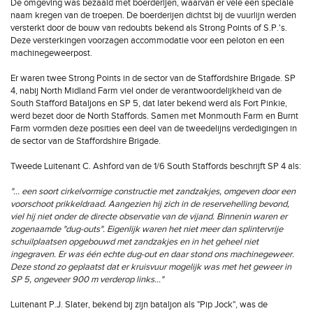
De omgeving was bezaaid met boerderijen, waarvan er vele een speciale
naam kregen van de troepen. De boerderijen dichtst bij de vuurlijn werden
versterkt door de bouw van redoubts bekend als Strong Points of S.P.'s.
Deze versterkingen voorzagen accommodatie voor een peloton en een
machinegeweerpost.
Er waren twee Strong Points in de sector van de Staffordshire Brigade. SP
4, nabij North Midland Farm viel onder de verantwoordelijkheid van de
South Stafford Bataljons en SP 5, dat later bekend werd als Fort Pinkie,
werd bezet door de North Staffords. Samen met Monmouth Farm en Burnt
Farm vormden deze posities een deel van de tweedelijns verdedigingen in
de sector van de Staffordshire Brigade.
Tweede Luitenant C. Ashford van de 1/6 South Staffords beschrijft SP 4 als:
"… een soort cirkelvormige constructie met zandzakjes, omgeven door een
voorschoot prikkeldraad. Aangezien hij zich in de reservehelling bevond,
viel hij niet onder de directe observatie van de vijand. Binnenin waren er
zogenaamde "dug-outs". Eigenlijk waren het niet meer dan splintervrije
schuilplaatsen opgebouwd met zandzakjes en in het geheel niet
ingegraven. Er was één echte dug-out en daar stond ons machinegeweer.
Deze stond zo geplaatst dat er kruisvuur mogelijk was met het geweer in
SP 5, ongeveer 900 m verderop links…"
Luitenant P.J. Slater, bekend bij zijn bataljon als "Pip Jock", was de