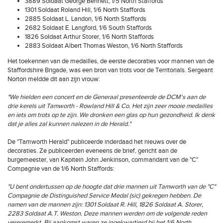
3889 Soldaat George Bennett, 1/5 North Staffords
1301 Soldaat Roland Hill, 1/6 North Staffords
2885 Soldaat L. Landon, 1/6 North Staffords
2682 Soldaat E. Langford, 1/6 South Staffords
1826 Soldaat Arthur Storer, 1/6 North Staffords
2883 Soldaat Albert Thomas Weston, 1/6 North Staffords
Het toekennen van de medailles, de eerste decoraties voor mannen van de
Staffordshire Brigade, was een bron van trots voor de Territorials. Sergeant
Norton meldde dit aan zijn vrouw:
"We hielden een concert en de Generaal presenteerde de DCM's aan de
drie kerels uit Tamworth - Rowland Hill & Co. Het zijn zeer mooie medailles
en iets om trots op te zijn. We dronken een glas op hun gezondheid. Ik denk
dat je alles zal kunnen nalezen in de Herald."
De "Tamworth Herald" publiceerde inderdaad het nieuws over de
decoraties. Ze publiceerden eveneens de brief, gericht aan de
burgemeester, van Kapitein John Jenkinson, commandant van de "C"
Compagnie van de 1/6 North Staffords:
"U bent ondertussen op de hoogte dat drie mannen uit Tamworth van de "C"
Compagnie de Distinguished Service Medal (sic) gekregen hebben. De
namen van de mannen zijn: 1301 Soldaat R. Hill, 1826 Soldaat A. Storer,
2283 Soldaat A.T. Weston. Deze mannen werden om de volgende reden
vereremerkt. Bij aankomst waren ze ingekwartierd bij het 1/6 North