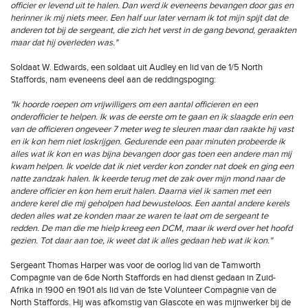
officier er levend uit te halen. Dan werd ik eveneens bevangen door gas en
herinner ik mij niets meer. Een half uur later vernam ik tot mijn spijt dat de
anderen tot bij de sergeant, die zich het verst in de gang bevond, geraakten
maar dat hij overleden was."
Soldaat W. Edwards, een soldaat uit Audley en lid van de 1/5 North
Staffords, nam eveneens deel aan de reddingspoging:
"Ik hoorde roepen om vrijwilligers om een aantal officieren en een
onderofficier te helpen. Ik was de eerste om te gaan en ik slaagde erin een
van de officieren ongeveer 7 meter weg te sleuren maar dan raakte hij vast
en ik kon hem niet loskrijgen. Gedurende een paar minuten probeerde ik
alles wat ik kon en was bijna bevangen door gas toen een andere man mij
kwam helpen. Ik voelde dat ik niet verder kon zonder nat doek en ging een
natte zandzak halen. Ik keerde terug met de zak over mijn mond naar de
andere officier en kon hem eruit halen. Daarna viel ik samen met een
andere kerel die mij geholpen had bewusteloos. Een aantal andere kerels
deden alles wat ze konden maar ze waren te laat om de sergeant te
redden. De man die me hielp kreeg een DCM, maar ik werd over het hoofd
gezien. Tot daar aan toe, ik weet dat ik alles gedaan heb wat ik kon."
Sergeant Thomas Harper was voor de oorlog lid van de Tamworth
Compagnie van de 6de North Staffords en had dienst gedaan in Zuid-
Afrika in 1900 en 1901 als lid van de 1ste Volunteer Compagnie van de
North Staffords. Hij was afkomstig van Glascote en was mijnwerker bij de