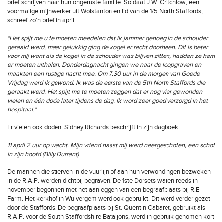
brief schrijven naar hun ongeruste familie. Soldaat J.W. Critchlow, een
voormalige mijnwerker uit Wolstanton en lid van de 1/5 North Staffords,
schreef zo'n brief in april:
"Het spijt me u te moeten meedelen dat ik jammer genoeg in de schouder
geraakt werd, maar gelukkig ging de kogel er recht doorheen. Dit is beter
voor mij want als de kogel in de schouder was blijven zitten, hadden ze hem
er moeten uithalen. Donderdagnacht gingen we naar de loopgraven en
maakten een rustige nacht mee. Om 7.30 uur in de morgen van Goede
Vrijdag werd ik gewond. Ik was de eerste van de 5th North Staffords die
geraakt werd. Het spijt me te moeten zeggen dat er nog vier gewonden
vielen en één dode later tijdens de dag. Ik word zeer goed verzorgd in het
hospitaal."
Er vielen ook doden. Sidney Richards beschrijft in zijn dagboek:
11 april 2 uur op wacht. Mijn vriend naast mij werd neergeschoten, een schot
in zijn hoofd (Billy Durrant)
De mannen die stierven in de vuurlijn of aan hun verwondingen bezweken
in de R.A.P. werden dichtbij begraven. De 1ste Dorsets waren reeds in
november begonnen met het aanleggen van een begraafplaats bij R.E
Farm. Het kerkhof in Wulvergem werd ook gebruikt. Dit werd verder gezet
door de Staffords. De begraafplaats bij St. Quentin Cabaret, gebruikt als
R.A.P. voor de South Staffordshire Bataljons, werd in gebruik genomen kort