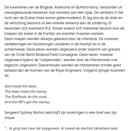
De kwartieren van de Brigade, Aldershot en Bulford Kamp, bestonden uit
nieuwgebouwde barakken met vensters aan één zijde. De vensters in het
zicht van de Duitse linies waren gebarricadeerd. Er lag stro op de vloer en
de verlichting bestond uit één enkele olielamp aan de zoldering. Er
bevonden zich eveneens R.E. Stores waarin zich materiaal bevond voor de
troepen die zowel in de frontlijn als erachter moesten werken.
Deze troepen werden dikwijls geleverd door de infanterie. Ze moesten
verbeteringen en herstellingen uitvoeren in de frontlijn en in de
achterhoede. Deze taken werden uitgevoerd onder toezicht van gravers
van de 1/2de North Midland Field Compagnie. Deze taken, meestal
uitgevoerd tijdens de "rustperiodes", werden door de Infanteristen met
tegenzin uitgevoerd. Daarenboven werden de infanteristen minder goed
betaald dan de mannen van de Royal Engineers. Volgend rijmpje illustreert
dit:
God made the bees,
The bees make the honey,
The Staffords do the work,
And the RE's get the money.
Sergeant Sydney Norton beschrijft zijn ervaringen in een brief aan zijn
vrouw:
"… Ik ging niet naar de loopgraven. Ik moest de slechtst denkbare taak