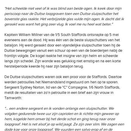
"Het scheelde niet veel of ik was blind aan beide ogen. Ik keek door mijn
periscoop naar de Duitse loopgraven toen een Duitse sluipschutter het
bovenste glas raakte. Het verbrijzelde glas vulde mijn ogen. Ik dacht dat ik
geraakt was want het ging zeer vlug. Ik voel me nu heel wat beter."
Kapitein William Millner van de 1/5 South Staffords ontsnapte op 5 mei
eveneens aan de dood. Hij was één van de beste sluipschutters van het
bataljon. Hij werd geraakt door een vijandelijke sluipschutter toen hij de
Duitse bewegingen vanuit een schuur op een van de boerderijen nabij de
frontlijn volgde. De kogel raakte het insigne van zijn helm en scheerde
langs zijn schedel. Zijn wonde was gelukkig niet ernstig en na een korte
herstelperiode keerde hij naar zijn bataljon terug.
De Duitse sluipschutters waren ook een prooi voor de Staffords. Daartoe
werden patrouilles het Niemandsland ingestuurd om hen op te sporen.
Sergeant Sydney Norton, lid van de "C" Compagnie, 1/6 North Staffords,
meldt de resultaten van zo'n patrouille in een brief aan zijn vrouw in
Tamworth:
"… een andere sergeant en ik vonden onlangs een sluipschutter. We
volgden gedurende twee uur zijn capriolen en ik richtte mijn geweer op
hem, kogelde hem omver bij het derde schot en ging terug naar onze
loopgraaf. Het is net alsof je op wild jaagt. Ze zijn zeer slim. We zagen een
dode koe voor onze loopgraaf. We vuurden een salvo erop af en de