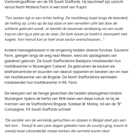
Verbindingsofficier van de 1/6 South Staffords. Hij beschreef zijn uitzicht
vanuit North Midland Farm in een brief van 11 april:
"Ten oosten ligt er een lichte helling. De hoofdweg loopt langs de boerderij
de helling op. Links op de top staat er een vervallen café dat door de
artillerie gebruikt wordt. Je bereikt de bovenste verdieping via een oude
trap en dan lig je plat op de vloer. De balk boven je hoofd is doorspekt met
kogels. Van hieruit kan je heel onze sector overschouwen…"
Andere hoevegebouwen in de omgeving hadden diverse functies. Souvenir
Farm, gelegen langs de weg naar Mesen, werd als opslagplaats van
goederen gebruikt. De South Staffordshire Bataljons installeerden hun
hoofdkwartier in Wulvergem Cabaret. Ze gebruikten de keuken als
telefooncentrale en stuurden van daaruit rapporten en bevelen van en naar
het Hoofdkwartier van de Brigade. De North Staffordshire eenheden
installeerden hun hoofdkwartier in RE. Farm.
De bewijzen van de hevige gevechten die hadden plaatsgehad rondom
Wulvergem tijdens de herfst van 1914 lieten een diepe indruk na bij de
mannen van de Staffordshire Brigade. Soldaat W. Molloy, lid van de "B"
Compagnie, 1/5 South Staffords schreef:
"De aanblik van de vernielde gehuchten en dorpen in België doet pijn aan
het hart… Terwijl ik een paar dagen geleden naar de vuurlijn ging, kwam ik
voorbij twee uitzonderlijk mooie kerken die vernield waren door