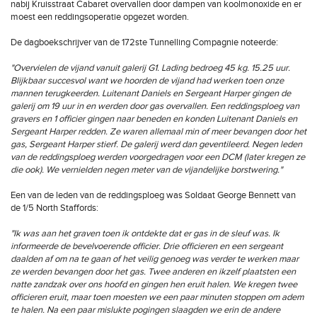
nabij Kruisstraat Cabaret overvallen door dampen van koolmonoxide en er
moest een reddingsoperatie opgezet worden.
De dagboekschrijver van de 172ste Tunnelling Compagnie noteerde:
"Overvielen de vijand vanuit galerij G1. Lading bedroeg 45 kg. 15.25 uur.
Blijkbaar succesvol want we hoorden de vijand had werken toen onze
mannen terugkeerden. Luitenant Daniels en Sergeant Harper gingen de
galerij om 19 uur in en werden door gas overvallen. Een reddingsploeg van
gravers en 1 officier gingen naar beneden en konden Luitenant Daniels en
Sergeant Harper redden. Ze waren allemaal min of meer bevangen door het
gas, Sergeant Harper stierf. De galerij werd dan geventileerd. Negen leden
van de reddingsploeg werden voorgedragen voor een DCM (later kregen ze
die ook). We vernielden negen meter van de vijandelijke borstwering."
Een van de leden van de reddingsploeg was Soldaat George Bennett van
de 1/5 North Staffords:
"Ik was aan het graven toen ik ontdekte dat er gas in de sleuf was. Ik
informeerde de bevelvoerende officier. Drie officieren en een sergeant
daalden af om na te gaan of het veilig genoeg was verder te werken maar
ze werden bevangen door het gas. Twee anderen en ikzelf plaatsten een
natte zandzak over ons hoofd en gingen hen eruit halen. We kregen twee
officieren eruit, maar toen moesten we een paar minuten stoppen om adem
te halen. Na een paar mislukte pogingen slaagden we erin de andere