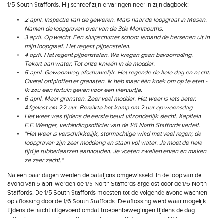
1/5 South Staffords. Hij schreef zijn ervaringen neer in zijn dagboek:
2 april. Inspectie van de geweren. Mars naar de loopgraaf in Mesen.
Namen de loopgraven over van de 3de Monmouths.
3 april. Op wacht. Een sluipschutter schoot iemand de hersenen uit in
mijn loopgraaf. Het regent pijpenstelen.
4 april. Het regent pijpenstelen. We kregen geen bevoorrading.
Tekort aan water. Tot onze knieën in de modder.
5 april. Gewoonweg afschuwelijk. Het regende de hele dag en nacht.
Overal ontploffen er granaten. Ik heb maar één koek om op te eten -
ik zou een fortuin geven voor een vieruurtje.
6 april. Meer granaten. Zeer veel modder. Het weer is iets beter.
Afgelost om 22 uur. Bereikte het kamp om 2 uur op woensdag.
Het weer was tijdens de eerste beurt uitzonderlijk slecht. Kapitein
F.E. Wenger, verbindingsofficier van de 1/5 North Staffords vertelt:
"Het weer is verschrikkelijk, stormachtige wind met veel regen; de
loopgraven zijn zeer modderig en staan vol water. Je moet de hele
tijd je rubberlaarzen aanhouden. Je voeten zwellen ervan en maken
ze zeer zacht."
Na een paar dagen werden de bataljons omgewisseld. In de loop van de
avond van 5 april werden de 1/5 North Staffords afgelost door de 1/6 North
Staffords. De 1/5 South Staffords moesten tot de volgende avond wachten
op aflossing door de 1/6 South Staffords. De aflossing werd waar mogelijk
tijdens de nacht uitgevoerd omdat troepenbewegingen tijdens de dag