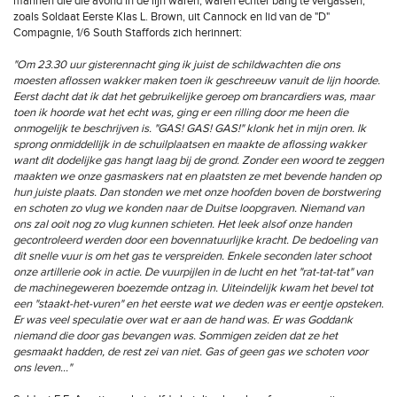
mannen die die avond in de lijn waren, waren echter bang te vergassen,
zoals Soldaat Eerste Klas L. Brown, uit Cannock en lid van de "D"
Compagnie, 1/6 South Staffords zich herinnert:
"Om 23.30 uur gisterennacht ging ik juist de schildwachten die ons
moesten aflossen wakker maken toen ik geschreeuw vanuit de lijn hoorde.
Eerst dacht dat ik dat het gebruikelijke geroep om brancardiers was, maar
toen ik hoorde wat het echt was, ging er een rilling door me heen die
onmogelijk te beschrijven is. "GAS! GAS! GAS!" klonk het in mijn oren. Ik
sprong onmiddellijk in de schuilplaatsen en maakte de aflossing wakker
want dit dodelijke gas hangt laag bij de grond. Zonder een woord te zeggen
maakten we onze gasmaskers nat en plaatsten ze met bevende handen op
hun juiste plaats. Dan stonden we met onze hoofden boven de borstwering
en schoten zo vlug we konden naar de Duitse loopgraven. Niemand van
ons zal ooit nog zo vlug kunnen schieten. Het leek alsof onze handen
gecontroleerd werden door een bovennatuurlijke kracht. De bedoeling van
dit snelle vuur is om het gas te verspreiden. Enkele seconden later schoot
onze artillerie ook in actie. De vuurpijlen in de lucht en het "rat-tat-tat" van
de machinegeweren boezemde ontzag in. Uiteindelijk kwam het bevel tot
een "staakt-het-vuren" en het eerste wat we deden was er eentje opsteken.
Er was veel speculatie over wat er aan de hand was. Er was Goddank
niemand die door gas bevangen was. Sommigen zeiden dat ze het
gesmaakt hadden, de rest zei van niet. Gas of geen gas we schoten voor
ons leven…"