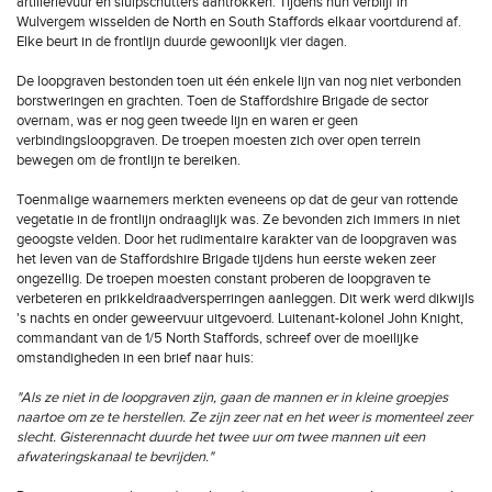
artillerievuur en sluipschutters aantrokken. Tijdens hun verblijf in
Wulvergem wisselden de North en South Staffords elkaar voortdurend af.
Elke beurt in de frontlijn duurde gewoonlijk vier dagen.
De loopgraven bestonden toen uit één enkele lijn van nog niet verbonden
borstweringen en grachten. Toen de Staffordshire Brigade de sector
overnam, was er nog geen tweede lijn en waren er geen
verbindingsloopgraven. De troepen moesten zich over open terrein
bewegen om de frontlijn te bereiken.
Toenmalige waarnemers merkten eveneens op dat de geur van rottende
vegetatie in de frontlijn ondraaglijk was. Ze bevonden zich immers in niet
geoogste velden. Door het rudimentaire karakter van de loopgraven was
het leven van de Staffordshire Brigade tijdens hun eerste weken zeer
ongezellig. De troepen moesten constant proberen de loopgraven te
verbeteren en prikkeldraadversperringen aanleggen. Dit werk werd dikwijls
's nachts en onder geweervuur uitgevoerd. Luitenant-kolonel John Knight,
commandant van de 1/5 North Staffords, schreef over de moeilijke
omstandigheden in een brief naar huis:
"Als ze niet in de loopgraven zijn, gaan de mannen er in kleine groepjes
naartoe om ze te herstellen. Ze zijn zeer nat en het weer is momenteel zeer
slecht. Gisterennacht duurde het twee uur om twee mannen uit een
afwateringskanaal te bevrijden."