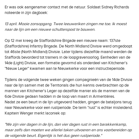
Er was ook aangenamer contact met de natuur. Soldaat Sidney Richards
noteerde in zijn dagboek:
13 april. Mooie zonsopgang. Twee leeuweriken zingen me toe. Ik moest
naar de lijn om een nieuwe schutterspost te bouwen.
Op 12 mei kreeg de Staffordshire Brigade een nieuwe naam: 137ste
(Staffordshire) Infantry Brigade. De North Midland Divisie werd omgedoopt
tot 46ste (North Midland) Divisie. Later tijdens diezelfde maand werden de
Staffords bevorderd tot trainers in de loopgravenoorlog. Eenheden van de
14de (Light) Divisie, een formatie gevormd als onderdeel van Kitchener's
"Nieuw Leger" kwamen aan te Nieuwkerke voor een instructieperiode.
Tijdens de volgende twee weken gingen compagnieën van de 14de Divisie
naar de lijn samen met de Territorials die hun kennis overbrachten op de
mannen van Kitchener's Leger op dezelfde manier als de mannen van de
6de Divisie gedaan hadden in de loop van maart in Armentières.
Nadat ze een beurt in de lijn uitgevoerd hadden, gingen de bataljons terug
naar Nieuwkerke voor een rustperiode. De term "rust" is echter misleidend.
Kapitein Wenger merkt laconiek op:
"We zijn vier dagen in de lijn, dan vier dagen rust in een barakkenkamp,
maar zelfs dan moeten we allerlei taken uitvoeren en ons voorbereiden op
de volgende beurt. Eigenlijk is het dus geen rustperiode."