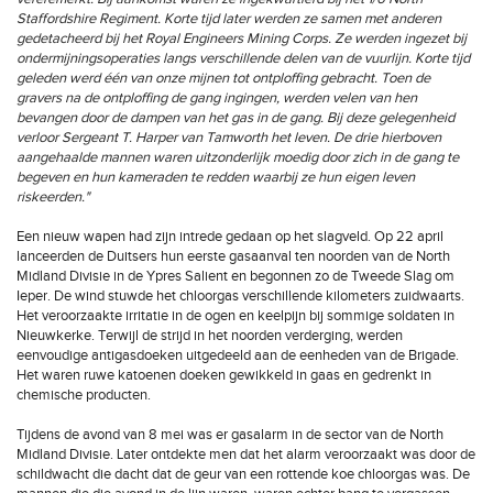
Staffordshire Regiment. Korte tijd later werden ze samen met anderen
gedetacheerd bij het Royal Engineers Mining Corps. Ze werden ingezet bij
ondermijningsoperaties langs verschillende delen van de vuurlijn. Korte tijd
geleden werd één van onze mijnen tot ontploffing gebracht. Toen de
gravers na de ontploffing de gang ingingen, werden velen van hen
bevangen door de dampen van het gas in de gang. Bij deze gelegenheid
verloor Sergeant T. Harper van Tamworth het leven. De drie hierboven
aangehaalde mannen waren uitzonderlijk moedig door zich in de gang te
begeven en hun kameraden te redden waarbij ze hun eigen leven
riskeerden."
Een nieuw wapen had zijn intrede gedaan op het slagveld. Op 22 april
lanceerden de Duitsers hun eerste gasaanval ten noorden van de North
Midland Divisie in de Ypres Salient en begonnen zo de Tweede Slag om
Ieper. De wind stuwde het chloorgas verschillende kilometers zuidwaarts.
Het veroorzaakte irritatie in de ogen en keelpijn bij sommige soldaten in
Nieuwkerke. Terwijl de strijd in het noorden verderging, werden
eenvoudige antigasdoeken uitgedeeld aan de eenheden van de Brigade.
Het waren ruwe katoenen doeken gewikkeld in gaas en gedrenkt in
chemische producten.
Tijdens de avond van 8 mei was er gasalarm in de sector van de North
Midland Divisie. Later ontdekte men dat het alarm veroorzaakt was door de
schildwacht die dacht dat de geur van een rottende koe chloorgas was. De