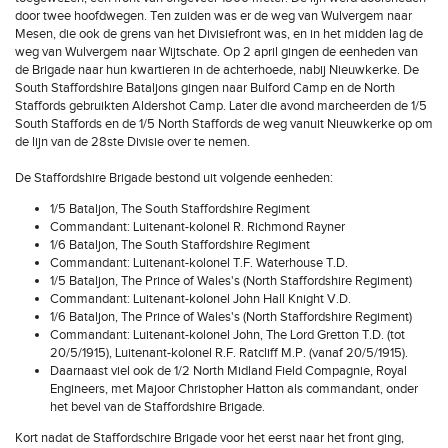
door twee hoofdwegen. Ten zuiden was er de weg van Wulvergem naar
Mesen, die ook de grens van het Divisiefront was, en in het midden lag de
weg van Wulvergem naar Wijtschate. Op 2 april gingen de eenheden van
de Brigade naar hun kwartieren in de achterhoede, nabij Nieuwkerke. De
South Staffordshire Bataljons gingen naar Bulford Camp en de North
Staffords gebruikten Aldershot Camp. Later die avond marcheerden de 1/5
South Staffords en de 1/5 North Staffords de weg vanuit Nieuwkerke op om
de lijn van de 28ste Divisie over te nemen.
De Staffordshire Brigade bestond uit volgende eenheden:
1/5 Bataljon, The South Staffordshire Regiment
Commandant: Luitenant-kolonel R. Richmond Rayner
1/6 Bataljon, The South Staffordshire Regiment
Commandant: Luitenant-kolonel T.F. Waterhouse T.D.
1/5 Bataljon, The Prince of Wales's (North Staffordshire Regiment)
Commandant: Luitenant-kolonel John Hall Knight V.D.
1/6 Bataljon, The Prince of Wales's (North Staffordshire Regiment)
Commandant: Luitenant-kolonel John, The Lord Gretton T.D. (tot
20/5/1915), Luitenant-kolonel R.F. Ratcliff M.P. (vanaf 20/5/1915).
Daarnaast viel ook de 1/2 North Midland Field Compagnie, Royal
Engineers, met Majoor Christopher Hatton als commandant, onder
het bevel van de Staffordshire Brigade.
Kort nadat de Staffordschire Brigade voor het eerst naar het front ging,