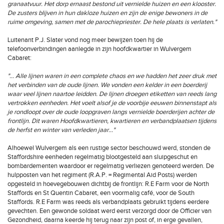
granaatvuur. Het dorp ernaast bestond uit vernielde huizen en een klooster.
De zusters blijven in hun dakloze huizen en zijn de enige bewoners in de
ruime omgeving, samen met de parochiepriester. De hele plaats is verlaten."
Luitenant P.J. Slater vond nog meer bewijzen toen hij de
telefoonverbindingen aanlegde in zijn hoofdkwartier in Wulvergem
Cabaret:
"… Alle lijnen waren in een complete chaos en we hadden het zeer druk met
het verbinden van de oude lijnen. We vonden een kelder in een boerderij
waar veel lijnen naartoe leidden. De lijnen droegen etiketten van reeds lang
vertrokken eenheden. Het voelt alsof je de voorbije eeuwen binnenstapt als
je rondloopt over de oude loopgraven langs vernielde boerderijen achter de
frontlijn. Dit waren Hoofdkwartieren, kwartieren en verbandplaatsen tijdens
de herfst en winter van verleden jaar…"
Alhoewel Wulvergem als een rustige sector beschouwd werd, stonden de
Staffordshire eenheden regelmatig blootgesteld aan sluipgeschut en
bombardementen waardoor er regelmatig verliezen genoteerd werden. De
hulpposten van het regiment (R.A.P. = Regimental Aid Posts) werden
opgesteld in hoevegebouwen dichtbij de frontlijn: R.E Farm voor de North
Staffords en St Quentin Cabaret, een voormalig café, voor de South
Staffords. R.E Farm was reeds als verbandplaats gebruikt tijdens eerdere
gevechten. Een gewonde soldaat werd eerst verzorgd door de Officier van
Gezondheid, daarna keerde hij terug naar zijn post of, in erge gevallen,