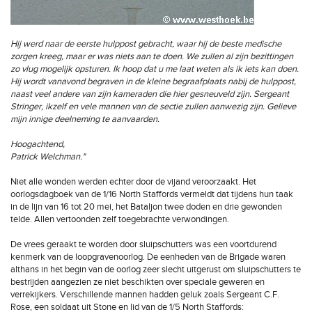
Hij werd naar de eerste hulppost gebracht, waar hij de beste medische
zorgen kreeg, maar er was niets aan te doen. We zullen al zijn bezittingen
zo vlug mogelijk opsturen. Ik hoop dat u me laat weten als ik iets kan doen.
Hij wordt vanavond begraven in de kleine begraafplaats nabij de hulppost,
naast veel andere van zijn kameraden die hier gesneuveld zijn. Sergeant
Stringer, ikzelf en vele mannen van de sectie zullen aanwezig zijn. Gelieve
mijn innige deelneming te aanvaarden.
Hoogachtend,
Patrick Welchman."
Niet alle wonden werden echter door de vijand veroorzaakt. Het
oorlogsdagboek van de 1/16 North Staffords vermeldt dat tijdens hun taak
in de lijn van 16 tot 20 mei, het Bataljon twee doden en drie gewonden
telde. Allen vertoonden zelf toegebrachte verwondingen.
De vrees geraakt te worden door sluipschutters was een voortdurend
kenmerk van de loopgravenoorlog. De eenheden van de Brigade waren
althans in het begin van de oorlog zeer slecht uitgerust om sluipschutters te
bestrijden aangezien ze niet beschikten over speciale geweren en
verrekijkers. Verschillende mannen hadden geluk zoals Sergeant C.F.
Rose, een soldaat uit Stone en lid van de 1/5 North Staffords: