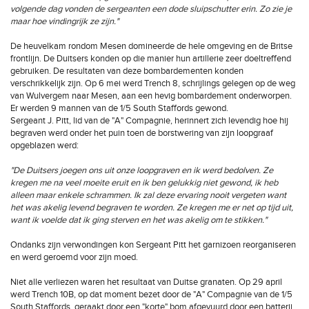
volgende dag vonden de sergeanten een dode sluipschutter erin. Zo zie je
maar hoe vindingrijk ze zijn."
De heuvelkam rondom Mesen domineerde de hele omgeving en de Britse
frontlijn. De Duitsers konden op die manier hun artillerie zeer doeltreffend
gebruiken. De resultaten van deze bombardementen konden
verschrikkelijk zijn. Op 6 mei werd Trench 8, schrijlings gelegen op de weg
van Wulvergem naar Mesen, aan een hevig bombardement onderworpen.
Er werden 9 mannen van de 1/5 South Staffords gewond.
Sergeant J. Pitt, lid van de "A" Compagnie, herinnert zich levendig hoe hij
begraven werd onder het puin toen de borstwering van zijn loopgraaf
opgeblazen werd:
"De Duitsers joegen ons uit onze loopgraven en ik werd bedolven. Ze
kregen me na veel moeite eruit en ik ben gelukkig niet gewond, ik heb
alleen maar enkele schrammen. Ik zal deze ervaring nooit vergeten want
het was akelig levend begraven te worden. Ze kregen me er net op tijd uit,
want ik voelde dat ik ging sterven en het was akelig om te stikken."
Ondanks zijn verwondingen kon Sergeant Pitt het garnizoen reorganiseren
en werd geroemd voor zijn moed.
Niet alle verliezen waren het resultaat van Duitse granaten. Op 29 april
werd Trench 10B, op dat moment bezet door de "A" Compagnie van de 1/5
South Staffords, geraakt door een "korte" bom afgevuurd door een batterij