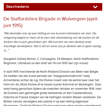
Geschiedenis
De Staffordshire Brigade in Wulvergem (april-
juni 1915)
"We bevinden ons op een helling en we kunnen kilometers ver zien. De
omgeving begint er mooi uit te zien met uitzondering van de huizen en de
kerken die in puin geschoten zijn. We kunnen ver zien dankzij onze
krachtige verrekijkers. Het is stil en soms zou je denken dat er geen oorlog
is…"
(Sergeant Sidney Norton, C Compagnie, 1/6 Bataljon, North Staffordshire
Regiment. Uittreksel uit een brief van 14 mei 1915 aan zijn vrouw)
In april 1915 marcheerde de North Midland Division van Belle naar België.
Ze hadden net een korte periode van "loopgravenonderricht" nabij
Armentières achter de rug. De Divisie moest voor de eerste keer naar het
front om de 28ste Divisie af te lossen tussen Kemmel en Wulvergem. Daar
werd hevig gevochten tijdens de maanden oktober en november 1914, toen
de Duitsers een gemengde groep bestaande uit een Cavaleriekorps,
Indische en Franse troepen van de hellingen rondom Mesen verdreven. De
Britten namen vervolgens een positie in op een helling tegenover
Wulvergem. De North Midland Divisie werd naar deze positie overgebracht.