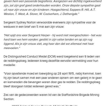
gaven hem een passende begrafenis. Aangezien we dichtbij ingekwartierd
zijn, zal zijn graf goed onderhouden worden. Onze diepste sympathie gaat
uit naar zijn vrouw en zijn kinderen. Hoogachtend, Sappers R. Hill, A.T.
Weston, T. West, A. Storer, W. Cockerham, J. Detherigde."
Sergeant Sydney Norton verwoordde eveneens zijn sympathie voor de
weduwe in een brief van 5 mei aan zijn vrouw:
"Het spijt ons voor Sergeant Harper - hij werd niet neergeschoten - het was
hard toen we hem vonden: gestikt in zijn valse tanden en op zijn rug
liggend. Als je zijn vrouw ziet, zeg haar dan dat we allemaal met haar
meevoelen."
De Distinguished Conduct Medal (DCM) werd toegekend aan 9 leden van
de reddingsploeg. Iedereen kreeg dezelfde eervolle vermelding voor hun
medaille:
"Voor opvallende moed en toewijding op 28 april 1915, nabij Kemmel, toen
hij zijn beurt samen met een paar anderen opnam om een galerij in te gaan
en kameraden die bevangen waren door gas te redden. De reddingsploeg
bleef doorgaan totdat iedereen gered was."
Zes van de gedecoreerden waren lid van de Staffordshire Brigade Mining
Section: