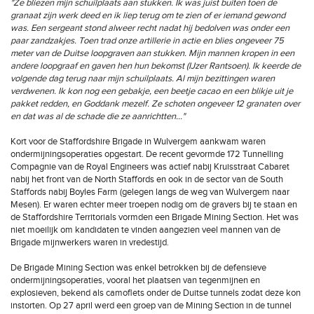
"Ze bliezen mijn schuilplaats aan stukken. Ik was juist buiten toen de
granaat zijn werk deed en ik liep terug om te zien of er iemand gewond
was. Een sergeant stond alweer recht nadat hij bedolven was onder een
paar zandzakjes. Toen trad onze artillerie in actie en blies ongeveer 75
meter van de Duitse loopgraven aan stukken. Mijn mannen kropen in een
andere loopgraaf en gaven hen hun bekomst (IJzer Rantsoen). Ik keerde de
volgende dag terug naar mijn schuilplaats. Al mijn bezittingen waren
verdwenen. Ik kon nog een gebakje, een beetje cacao en een blikje uit je
pakket redden, en Goddank mezelf. Ze schoten ongeveer 12 granaten over
en dat was al de schade die ze aanrichtten…"
Kort voor de Staffordshire Brigade in Wulvergem aankwam waren
ondermijningsoperaties opgestart. De recent gevormde 172 Tunnelling
Compagnie van de Royal Engineers was actief nabij Kruisstraat Cabaret
nabij het front van de North Staffords en ook in de sector van de South
Staffords nabij Boyles Farm (gelegen langs de weg van Wulvergem naar
Mesen). Er waren echter meer troepen nodig om de gravers bij te staan en
de Staffordshire Territorials vormden een Brigade Mining Section. Het was
niet moeilijk om kandidaten te vinden aangezien veel mannen van de
Brigade mijnwerkers waren in vredestijd.
De Brigade Mining Section was enkel betrokken bij de defensieve
ondermijningsoperaties, vooral het plaatsen van tegenmijnen en
explosieven, bekend als camoflets onder de Duitse tunnels zodat deze kon
instorten. Op 27 april werd een groep van de Mining Section in de tunnel