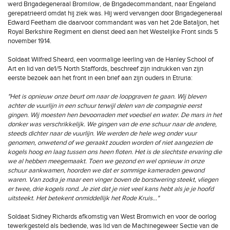
werd Brigadegeneraal Bromilow, de Brigadecommandant, naar Engeland
gerepatrieerd omdat hij ziek was. Hij werd vervangen door Brigadegeneraal
Edward Feetham die daarvoor commandant was van het 2de Bataljon, het
Royal Berkshire Regiment en dienst deed aan het Westelijke Front sinds 5
november 1914.
Soldaat Wilfred Sheard, een voormalige leerling van de Hanley School of
Art en lid van de1/5 North Staffords, beschreef zijn indrukken van zijn
eerste bezoek aan het front in een brief aan zijn ouders in Etruria:
"Het is opnieuw onze beurt om naar de loopgraven te gaan. Wij bleven
achter de vuurlijn in een schuur terwijl delen van de compagnie eerst
gingen. Wij moesten hen bevoorraden met voedsel en water. De mars in het
donker was verschrikkelijk. We gingen van de ene schuur naar de andere,
steeds dichter naar de vuurlijn. We werden de hele weg onder vuur
genomen, onwetend of we geraakt zouden worden of niet aangezien de
kogels hoog en laag tussen ons heen floten. Het is de slechtste ervaring die
we al hebben meegemaakt. Toen we gezond en wel opnieuw in onze
schuur aankwamen, hoorden we dat er sommige kameraden gewond
waren. Van zodra je maar een vinger boven de borstwering steekt, vliegen
er twee, drie kogels rond. Je ziet dat je niet veel kans hebt als je je hoofd
uitsteekt. Het betekent onmiddellijk het Rode Kruis…"
Soldaat Sidney Richards afkomstig van West Bromwich en voor de oorlog
tewerkgesteld als bediende, was lid van de Machinegeweer Sectie van de