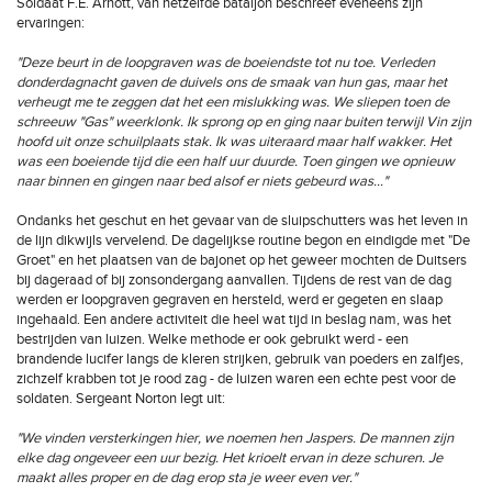
Soldaat F.E. Arnott, van hetzelfde bataljon beschreef eveneens zijn
ervaringen:
"Deze beurt in de loopgraven was de boeiendste tot nu toe. Verleden
donderdagnacht gaven de duivels ons de smaak van hun gas, maar het
verheugt me te zeggen dat het een mislukking was. We sliepen toen de
schreeuw "Gas" weerklonk. Ik sprong op en ging naar buiten terwijl Vin zijn
hoofd uit onze schuilplaats stak. Ik was uiteraard maar half wakker. Het
was een boeiende tijd die een half uur duurde. Toen gingen we opnieuw
naar binnen en gingen naar bed alsof er niets gebeurd was…"
Ondanks het geschut en het gevaar van de sluipschutters was het leven in
de lijn dikwijls vervelend. De dagelijkse routine begon en eindigde met "De
Groet" en het plaatsen van de bajonet op het geweer mochten de Duitsers
bij dageraad of bij zonsondergang aanvallen. Tijdens de rest van de dag
werden er loopgraven gegraven en hersteld, werd er gegeten en slaap
ingehaald. Een andere activiteit die heel wat tijd in beslag nam, was het
bestrijden van luizen. Welke methode er ook gebruikt werd - een
brandende lucifer langs de kleren strijken, gebruik van poeders en zalfjes,
zichzelf krabben tot je rood zag - de luizen waren een echte pest voor de
soldaten. Sergeant Norton legt uit:
"We vinden versterkingen hier, we noemen hen Jaspers. De mannen zijn
elke dag ongeveer een uur bezig. Het krioelt ervan in deze schuren. Je
maakt alles proper en de dag erop sta je weer even ver."