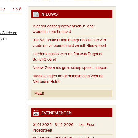
uur
A
A
A
NIEUWS
Vier oorlogsbegraafplaatsen in Ieper
worden in ere hersteld
A Guide en
 van
91e Nationale Hulde brengt boodschap van
vrede en verbondenheid vanuit Nieuwpoort
Herdenkingsconcert op Railway Dugouts
Burial Ground
Nieuw-Zeelands gezelschap speelt in Ieper
Maak je eigen herdenkingsbloem voor de
Nationale Hulde
MEER
EVENEMENTEN
01.01.2025 - 31.12.2026
- Last Post
Ploegsteert