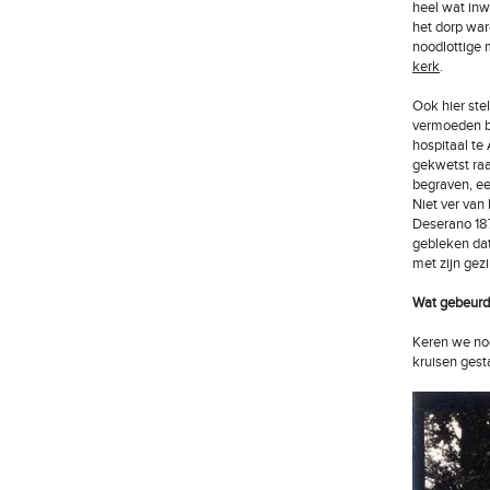
heel wat inw
het dorp wa
noodlottige 
kerk
.
Ook hier ste
vermoeden be
hospitaal te
gekwetst raa
begraven, e
Niet ver van 
Deserano 187
gebleken dat
met zijn gez
Wat gebeurd
Keren we nog
kruisen gest