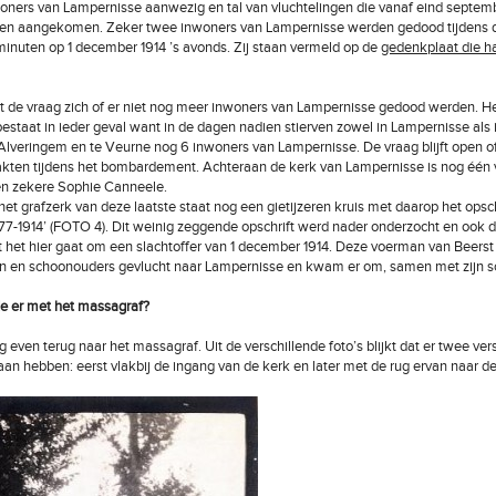
oners van Lampernisse aanwezig en tal van vluchtelingen die vanaf eind septem
ren aangekomen. Zeker twee inwoners van Lampernisse werden gedood tijdens 
minuten op 1 december 1914 ’s avonds. Zij staan vermeld op de
gedenkplaat die ha
lt de vraag zich of er niet nog meer inwoners van Lampernisse gedood werden. H
staat in ieder geval want in de dagen nadien stierven zowel in Lampernisse als 
 Alveringem en te Veurne nog 6 inwoners van Lampernisse. De vraag blijft open of
kten tijdens het bombardement. Achteraan de kerk van Lampernisse is nog één
en zekere Sophie Canneele.
het grafzerk van deze laatste staat nog een gietijzeren kruis met daarop het opsch
7-1914’ (FOTO 4). Dit weinig zeggende opschrift werd nader onderzocht en ook da
 het hier gaat om een slachtoffer van 1 december 1914. Deze voerman van Beer
in en schoonouders gevlucht naar Lampernisse en kwam er om, samen met zijn 
e er met het massagraf?
 even terug naar het massagraf. Uit de verschillende foto’s blijkt dat er twee ver
aan hebben: eerst vlakbij de ingang van de kerk en later met de rug ervan naar de