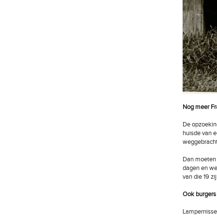
Nog meer Fra
De opzoeking
huisde van e
weggebracht
Dan moeten 
dagen en we
van die 19 z
Ook burgers 
Lampernisse 