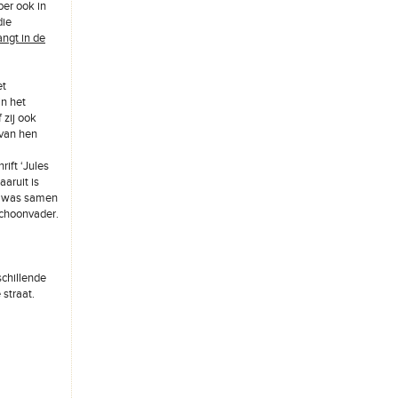
ber ook in
die
ngt in de
et
in het
 zij ook
 van hen
rift ‘Jules
aruit is
st was samen
schoonvader.
schillende
 straat.