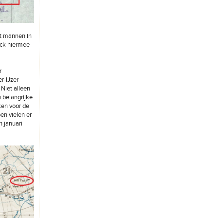
et mannen in
ick hiermee
r
r-IJzer
 Niet alleen
n belangrijke
ken voor de
en vielen er
n januari