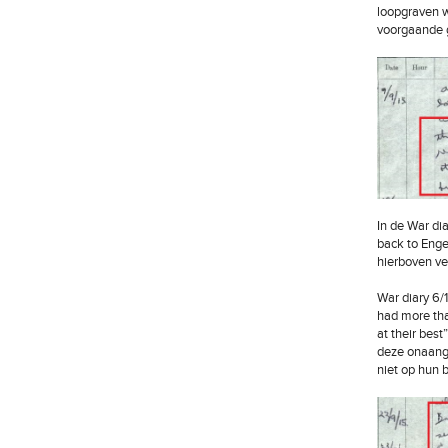
loopgraven w
voorgaande 
In de War di
back to Enge
hierboven ve
War diary 6/1
had more tha
at their best
deze onaang
niet op hun b