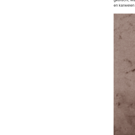
gebracht, wa
en karweien 