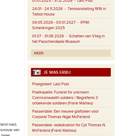
01.01.2025 - 31.12.2026
- Last Post
24.01 - 24.11.2026
- Tentoonstelling 1919 in
Talbot House
04.05.2026 - 03.01.2027
- IFFM:
Schenkingen 2025
01.07 - 31.08.2026
- Schatten van Vlieg in
het Passchendaele Museum
MEER
JE WAS ERBIJ
Ploegsteert:
Last Post
Poelkapelle:
Funeral for unknown
Commonwealth soldiers / Begrafenis 3
onbekende soldaten (Frank Mahieu)
Passendale:
Een nieuwe grafsteen voor
Corporal Thomas Nigel McFarland
land road,
Passendale:
rededication for Cpl Thomas N.
wasvrouw van
McFarland (Frank Mahieu)
en twee