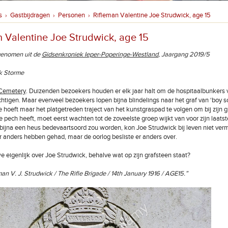
s
Gastbijdragen
Personen
Rifleman Valentine Joe Strudwick, age 15
›
›
›
n Valentine Joe Strudwick, age 15
genomen uit de
Gidsenkroniek Ieper-Poperinge-Westland
, Jaargang 2019/5
k Storme
Cemetery
. Duizenden bezoekers houden er elk jaar halt om de hospitaalbunkers
chtigen. Maar evenveel bezoekers lopen bijna blindelings naar het graf van ‘boy s
Je hoeft maar het platgetreden traject van het kunstgraspad te volgen om bij zijn g
e pech heeft, moet eerst wachten tot de zoveelste groep wijkt van voor zijn laatst
f bijna een heus bedevaartsoord zou worden, kon Joe Strudwick bij leven niet ver
er anders hebben gehad, maar de oorlog besliste er anders over.
 eigenlijk over Joe Strudwick, behalve wat op zijn grafsteen staat?
an V. J. Strudwick / The Rifle Brigade / 14th January 1916 / AGE15.”