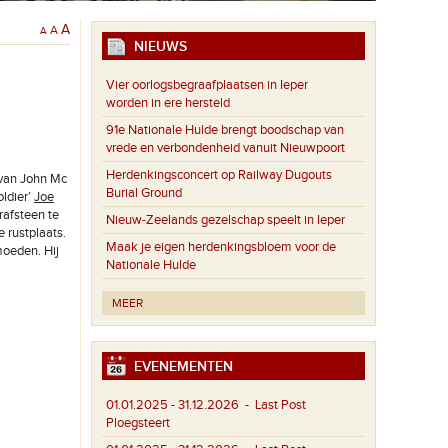
A
A
A
NIEUWS
Vier oorlogsbegraafplaatsen in Ieper
worden in ere hersteld
91e Nationale Hulde brengt boodschap van
vrede en verbondenheid vanuit Nieuwpoort
Herdenkingsconcert op Railway Dugouts
 van John Mc
Burial Ground
oldier’
Joe
rafsteen te
Nieuw-Zeelands gezelschap speelt in Ieper
e rustplaats.
Maak je eigen herdenkingsbloem voor de
moeden. Hij
Nationale Hulde
MEER
EVENEMENTEN
01.01.2025 - 31.12.2026
- Last Post
Ploegsteert