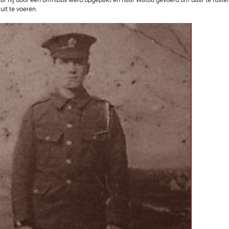
ar hij door een omnibus werd opgepakt en naar Watou gevoerd om daar te rusten
uit te voeren.