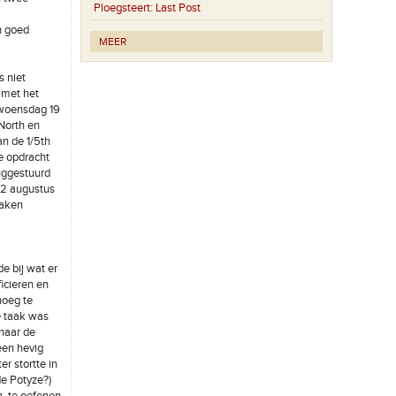
Ploegsteert:
Last Post
n goed
MEER
s niet
j met het
 woensdag 19
‘North en
an de 1/5th
te opdracht
ruggestuurd
 12 augustus
maken
e bij wat er
icieren en
noeg te
e taak was
 naar de
een hevig
er stortte in
de Potyze?)