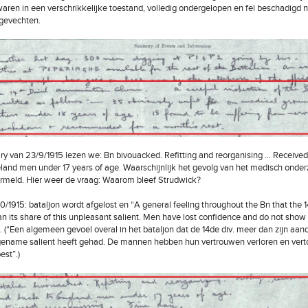
aren in een verschrikkelijke toestand, volledig ondergelopen en fel beschadigd 
gevechten.
ary van 23/9/1915 lezen we: Bn bivouacked. Refitting and reorganising … Received
land men under 17 years of age. Waarschijnlijk het gevolg van het medisch onde
rmeld. Hier weer de vraag: Waarom bleef Strudwick?
0/1915: bataljon wordt afgelost en “A general feeling throughout the Bn that the 1
n its share of this unpleasant salient. Men have lost confidence and do not sho
”. (“Een algemeen gevoel overal in het bataljon dat de 14de div. meer dan zijn aan
ename salient heeft gehad. De mannen hebben hun vertrouwen verloren en vert
est”.)