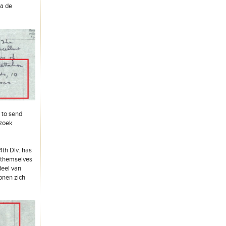
na de
 to send
rzoek
4th Div. has
w themselves
deel van
onen zich