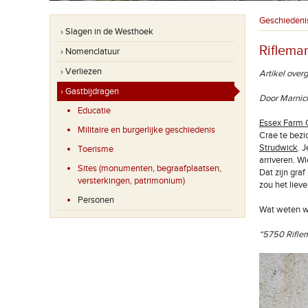
Geschiedeni
› Slagen in de Westhoek
Riflema
› Nomenclatuur
› Verliezen
Artikel over
› Gastbijdragen
Door Marnic
Educatie
Essex Farm 
Militaire en burgerlijke geschiedenis
Crae te bezi
Strudwick
. 
Toerisme
arriveren. Wi
Sites (monumenten, begraafplaatsen,
Dat zijn gra
versterkingen, patrimonium)
zou het liev
Personen
Wat weten we
“5750 Riflem