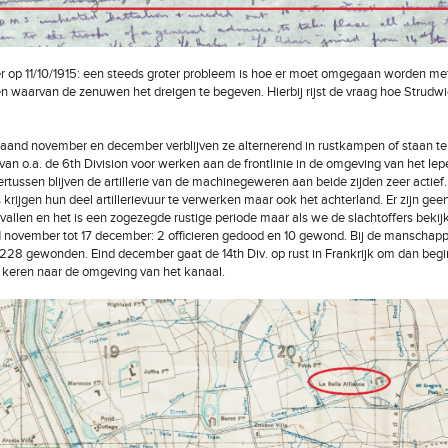
r op 11/10/1915: een steeds groter probleem is hoe er moet omgegaan worden m
n waarvan de zenuwen het dreigen te begeven. Hierbij rijst de vraag hoe Strudw
aand november en december verblijven ze alternerend in rustkampen of staan te
van o.a. de 6th Division voor werken aan de frontlinie in de omgeving van het Iepe
rtussen blijven de artillerie van de machinegeweren aan beide zijden zeer actief.
s krijgen hun deel artillerievuur te verwerken maar ook het achterland. Er zijn gee
nvallen en het is een zogezegde rustige periode maar als we de slachtoffers bekij
1 november tot 17 december: 2 officieren gedood en 10 gewond. Bij de manschapp
228 gewonden. Eind december gaat de 14th Div. op rust in Frankrijk om dan begi
e keren naar de omgeving van het kanaal.