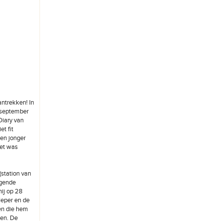
ntrekken! In
 september
Diary van
t fit
ren jonger
net was
(station van
lgende
ij op 28
Ieper en de
en die hem
ken. De