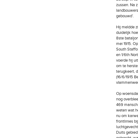
zussen. Na zi
landbouwersk
gebouwd’.
Hij meldde zi
duidelijk hoe
8ste bataljo
mei 1915. Op
South Staffor
en 1/6th Nor
voerde hij ui
om te herstel
terugkeert,
(16/6/1915 B
vlammenwerpe
Op woensdag 
nog overblee
469 manschap
weten wat he
nu om karwei
frontlinies b
luchtgevecht 
Duits gebied