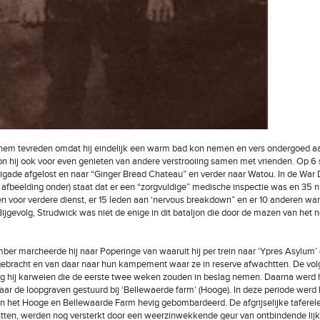
hem tevreden omdat hij eindelijk een warm bad kon nemen en vers ondergoed aa
n hij ook voor even genieten van andere verstrooiing samen met vrienden. Op 6
rigade afgelost en naar “Ginger Bread Chateau” en verder naar Watou. In de War 
 afbeelding onder) staat dat er een “zorgvuldige” medische inspectie was en 35 nie
 voor verdere dienst, er 15 leden aan ‘nervous breakdown” en er 10 anderen wa
 Bijgevolg, Strudwick was niet de enige in dit bataljon die door de mazen van het 
ber marcheerde hij naar Poperinge van waaruit hij per trein naar ‘Ypres Asylum’ 
gebracht en van daar naar hun kampement waar ze in reserve afwachtten. De vo
 hij karweien die de eerste twee weken zouden in beslag nemen. Daarna werd h
ar de loopgraven gestuurd bij ‘Bellewaerde farm’ (Hooge). In deze periode werd 
 het Hooge en Bellewaarde Farm hevig gebombardeerd. De afgrijselijke taferel
ten, werden nog versterkt door een weerzinwekkende geur van ontbindende lij