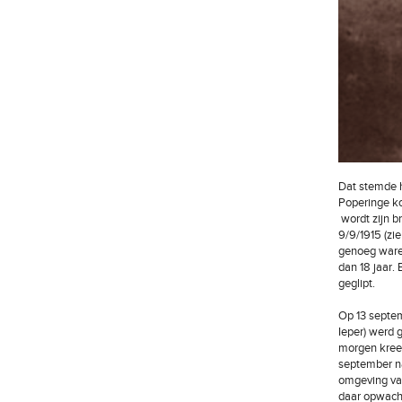
Dat stemde 
Poperinge ko
wordt zijn b
9/9/1915 (zie
genoeg waren
dan 18 jaar.
geglipt.
Op 13 septem
Ieper) werd 
morgen kreeg
september na
omgeving van
daar opwacht