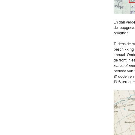
En dan verde
de loopgrave
omging?
Tijdens de m
beschikking 
kanaal. Onde
de frontlinie
acties of aa
periode van 
81 doden en 
1916 terug t