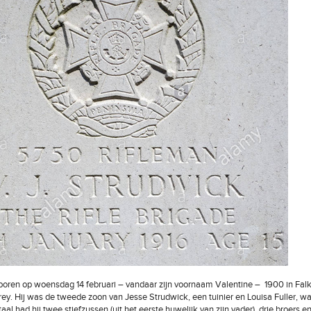
oren op woensdag 14 februari – vandaar zijn voornaam Valentine – 1900 in Falk
rey. Hij was de tweede zoon van Jesse Strudwick, een tuinier en Louisa Fuller, 
taal had hij twee stiefzussen (uit het eerste huwelijk van zijn vader), drie broers 