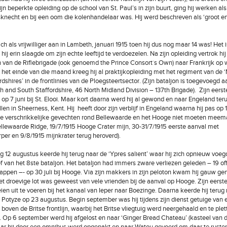
jn beperkte opleiding op de school van St. Paul’s in zijn buurt, ging hij werken als
necht en bij een oom die kolenhandelaar was. Hij werd beschreven als ‘groot e
ch als vrijwilliger aan in Lambeth, januari 1915 toen hij dus nog maar 14 was! Het i
 hij erin slaagde om zijn echte leeftijd te verdoezelen. Na zijn opleiding vertrok hi
n van de Riflebrigade (ook genoemd the Prince Consort´s Own) naar Frankrijk op
 het einde van die maand kreeg hij al praktijkopleiding met het regiment van de 
dshires’ in de frontlinies van de Ploegsteertsector. (Zijn bataljon is toegevoegd a
th and South Staffordshire, 46 North Midland Division – 137th Brigade). Zijn eers
t op 7 juni bij St. Elooi. Maar kort daarna werd hij al gewond en naar Engeland te
len in Sheerness, Kent. Hij heeft door zijn verblijf in Engeland waarna hij pas op
 de verschrikkelijke gevechten rond Bellewaarde en het Hooge niet moeten mee
ellewaarde Ridge, 19/7/1915 Hooge Crater mijn, 30-31/7/1915 eerste aanval met
r en 9/8/1915 mijnkrater terug heroverd).
12 augustus keerde hij terug naar de ‘Ypres salient’ waar hij zich opnieuw voegd
f van het 8ste bataljon. Het bataljon had immers zware verliezen geleden – 19 off
pen –- op 30 juli bij Hooge. Via zijn makkers in zijn peloton kwam hij gauw ge
t droevige lot was geweest van vele vrienden bij de aanval op Hooge. Zijn eerst
en uit te voeren bij het kanaal van Ieper naar Boezinge. Daarna keerde hij terug
ij Potyze op 23 augustus. Begin september was hij tijdens zijn dienst getuige van 
boven de Britse frontlijn, waarbij het Britse vliegtuig werd neergehaald en te plett
. Op 6 september werd hij afgelost en naar ‘Ginger Bread Chateau’ (kasteel van 