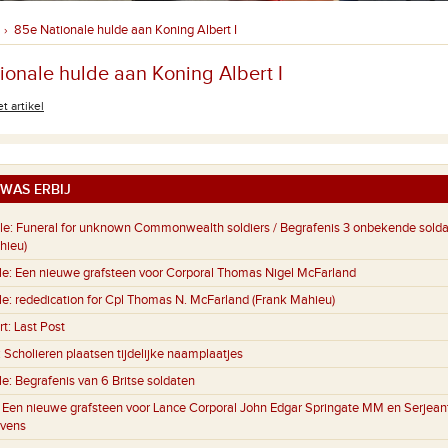
85e Nationale hulde aan Koning Albert I
›
ionale hulde aan Koning Albert I
t artikel
WAS ERBIJ
le:
Funeral for unknown Commonwealth soldiers / Begrafenis 3 onbekende sold
hieu)
le:
Een nieuwe grafsteen voor Corporal Thomas Nigel McFarland
le:
rededication for Cpl Thomas N. McFarland (Frank Mahieu)
rt:
Last Post
:
Scholieren plaatsen tijdelijke naamplaatjes
le:
Begrafenis van 6 Britse soldaten
:
Een nieuwe grafsteen voor Lance Corporal John Edgar Springate MM en Serjeant
evens