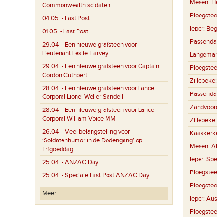
Mesen:
H
Commonwealth soldaten
Ploegstee
04.05
- Last Post
Ieper:
Beg
01.05
- Last Post
Passenda
29.04
- Een nieuwe grafsteen voor
Lieutenant Leslie Harvey
Langemar
29.04
- Een nieuwe grafsteen voor Captain
Ploegstee
Gordon Cuthbert
Zillebeke
28.04
- Een nieuwe grafsteen voor Lance
Passenda
Corporal Lionel Weller Sandell
Zandvoor
28.04
- Een nieuwe grafsteen voor Lance
Corporal William Voice MM
Zillebeke
26.04
- Veel belangstelling voor
Kaaskerk
‘Soldatenhumor in de Dodengang’ op
Mesen:
A
Erfgoeddag
Ieper:
Spe
25.04
- ANZAC Day
Ploegstee
25.04
- Speciale Last Post ANZAC Day
Ploegstee
Meer
Ieper:
Aus
Ploegstee