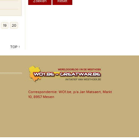
19
20
TOP ↑
Correspondentie: WO1.be, p/a Jan Matsaert, Markt
10, 8957 Mesen