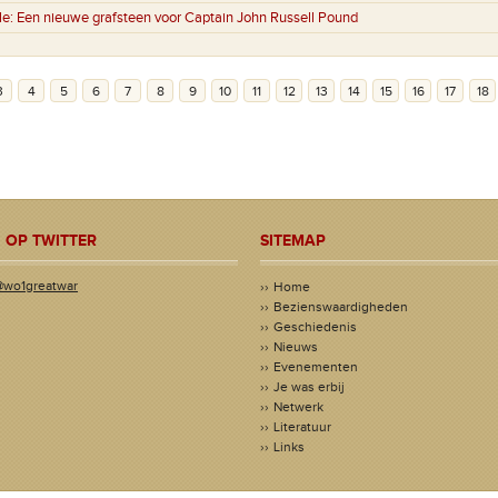
le:
Een nieuwe grafsteen voor Captain John Russell Pound
3
4
5
6
7
8
9
10
11
12
13
14
15
16
17
18
 OP TWITTER
SITEMAP
@wo1greatwar
Home
Bezienswaardigheden
Geschiedenis
Nieuws
Evenementen
Je was erbij
Netwerk
Literatuur
Links