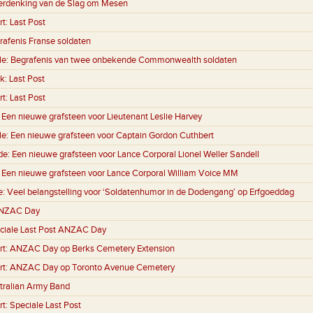
erdenking van de Slag om Mesen
rt:
Last Post
rafenis Franse soldaten
le:
Begrafenis van twee onbekende Commonwealth soldaten
k:
Last Post
rt:
Last Post
:
Een nieuwe grafsteen voor Lieutenant Leslie Harvey
le:
Een nieuwe grafsteen voor Captain Gordon Cuthbert
de:
Een nieuwe grafsteen voor Lance Corporal Lionel Weller Sandell
:
Een nieuwe grafsteen voor Lance Corporal William Voice MM
e:
Veel belangstelling voor ‘Soldatenhumor in de Dodengang’ op Erfgoeddag
NZAC Day
ciale Last Post ANZAC Day
rt:
ANZAC Day op Berks Cemetery Extension
rt:
ANZAC Day op Toronto Avenue Cemetery
tralian Army Band
rt:
Speciale Last Post