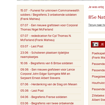
Je was erbij
15.07
- Funeral for unknown Commonwealth
soldiers / Begrafenis 3 onbekende soldaten
85e Nat
(Frank Mahieu)
Terug naar he
07.07
- Een nieuwe grafsteen voor Corporal
Thomas Nigel McFarland
07.07
- rededication for Cpl Thomas N.
McFarland (Frank Mahieu)
JE 
03.07
- Last Post
23.06
- Scholieren plaatsen tijdelijke
Poelkapel
naamplaatjes
(Frank Ma
10.06
- Begrafenis van 6 Britse soldaten
Passenda
09.06
- Een nieuwe grafsteen voor Lance
Passenda
Corporal John Edgar Springate MM en
Ploegstee
Serjeant Ernest Albert Stevens
Houthulst
07.06
- Herdenking van de Slag om Mesen
Passenda
05.06
- Last Post
Zillebeke
04.06
- Begrafenis Franse soldaten
Albert St
03.06
- Begrafenis van twee onbekende