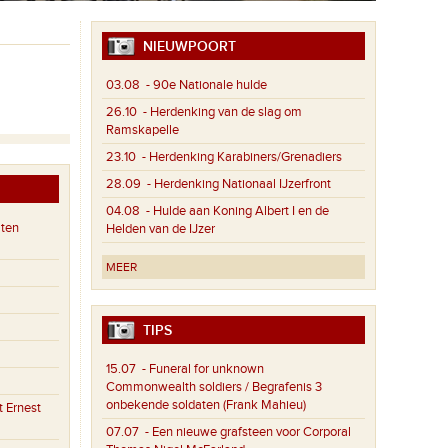
NIEUWPOORT
03.08
- 90e Nationale hulde
26.10
- Herdenking van de slag om
Ramskapelle
23.10
- Herdenking Karabiners/Grenadiers
28.09
- Herdenking Nationaal IJzerfront
04.08
- Hulde aan Koning Albert I en de
aten
Helden van de IJzer
MEER
TIPS
15.07
- Funeral for unknown
Commonwealth soldiers / Begrafenis 3
onbekende soldaten (Frank Mahieu)
 Ernest
07.07
- Een nieuwe grafsteen voor Corporal