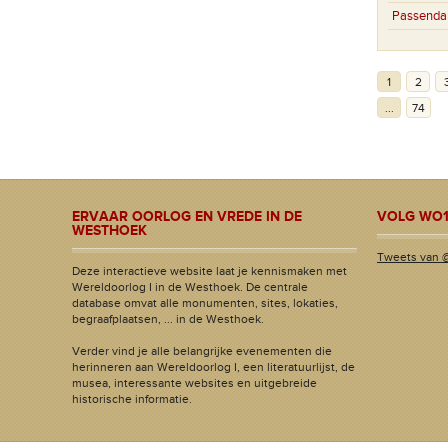
Passenda
1
2
...
74
ERVAAR OORLOG EN VREDE IN DE
VOLG WO1
WESTHOEK
Tweets van 
Deze interactieve website laat je kennismaken met
Wereldoorlog I in de Westhoek. De centrale
database omvat alle monumenten, sites, lokaties,
begraafplaatsen, ... in de Westhoek.
Verder vind je alle belangrijke evenementen die
herinneren aan Wereldoorlog I, een literatuurlijst, de
musea, interessante websites en uitgebreide
historische informatie.