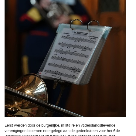
Eerst werden door de burgerlijke, militaire en vaderslandslievende
verenigingen bloemen neergelegd aan de gedenksteen voor het 6de