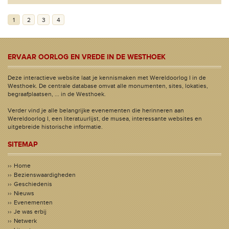
1
2
3
4
ERVAAR OORLOG EN VREDE IN DE WESTHOEK
Deze interactieve website laat je kennismaken met Wereldoorlog I in de
Westhoek. De centrale database omvat alle monumenten, sites, lokaties,
begraafplaatsen, ... in de Westhoek.
Verder vind je alle belangrijke evenementen die herinneren aan
Wereldoorlog I, een literatuurlijst, de musea, interessante websites en
uitgebreide historische informatie.
SITEMAP
Home
Bezienswaardigheden
Geschiedenis
Nieuws
Evenementen
Je was erbij
Netwerk