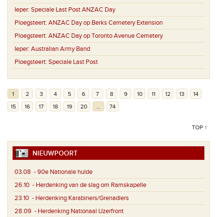
Ieper:
Speciale Last Post ANZAC Day
Ploegsteert:
ANZAC Day op Berks Cemetery Extension
Ploegsteert:
ANZAC Day op Toronto Avenue Cemetery
Ieper:
Australian Army Band
Ploegsteert:
Speciale Last Post
1
2
3
4
5
6
7
8
9
10
11
12
13
14
15
16
17
18
19
20
...
74
TOP ↑
NIEUWPOORT
03.08
- 90e Nationale hulde
26.10
- Herdenking van de slag om Ramskapelle
23.10
- Herdenking Karabiners/Grenadiers
28.09
- Herdenking Nationaal IJzerfront