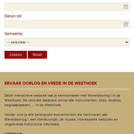
Datum tot:
Gemeente:
ERVAAR OORLOG EN VREDE IN DE WESTHOEK
Deze interactieve website laat je kennismaken met Wereldoorlog I in de
Westhoek. De centrale database omvat alle monumenten, sites, lokaties,
begraafplaatsen, ... in de Westhoek.
Verder vind je alle belangrijke evenementen die herinneren aan
Wereldoorlog I, een literatuurlijst, de musea, interessante websites en
uitgebreide historische informatie.