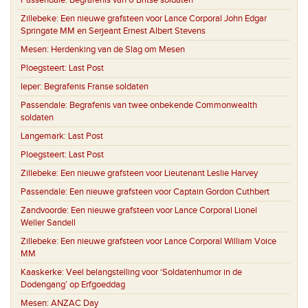
Passendale:
Begrafenis van 6 Britse soldaten
Zillebeke:
Een nieuwe grafsteen voor Lance Corporal John Edgar
Springate MM en Serjeant Ernest Albert Stevens
Mesen:
Herdenking van de Slag om Mesen
Ploegsteert:
Last Post
Ieper:
Begrafenis Franse soldaten
Passendale:
Begrafenis van twee onbekende Commonwealth
soldaten
Langemark:
Last Post
Ploegsteert:
Last Post
Zillebeke:
Een nieuwe grafsteen voor Lieutenant Leslie Harvey
Passendale:
Een nieuwe grafsteen voor Captain Gordon Cuthbert
Zandvoorde:
Een nieuwe grafsteen voor Lance Corporal Lionel
Weller Sandell
Zillebeke:
Een nieuwe grafsteen voor Lance Corporal William Voice
MM
Kaaskerke:
Veel belangstelling voor ‘Soldatenhumor in de
Dodengang’ op Erfgoeddag
Mesen:
ANZAC Day