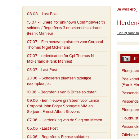
Je was erbij
08.08
- Last Post
Herdenk
15.07
- Funeral for unknown Commonwealth
soldiers / Begrafenis 3 onbekende soldaten
Terug naar he
(Frank Mahieu)
07.07
- Een nieuwe grafsteen voor Corporal
Thomas Nigel McFarland
07.07
- rededication for Cpl Thomas N.
JE 
McFarland (Frank Mahieu)
03.07
- Last Post
Ploegstee
23.06
- Scholieren plaatsen tijdelijke
Poelkapel
naamplaatjes
(Frank Ma
10.06
- Begrafenis van 6 Britse soldaten
Passenda
09.06
- Een nieuwe grafsteen voor Lance
Passenda
Corporal John Edgar Springate MM en
Ploegstee
Serjeant Ernest Albert Stevens
Houthulst
07.06
- Herdenking van de Slag om Mesen
Passenda
05.06
- Last Post
Zillebeke
04.06
- Begrafenis Franse soldaten