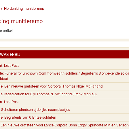
Herdenking munitieramp
›
ing munitieramp
t artikel
WAS ERBIJ
rt:
Last Post
le:
Funeral for unknown Commonwealth soldiers / Begrafenis 3 onbekende sold
hieu)
le:
Een nieuwe grafsteen voor Corporal Thomas Nigel McFarland
le:
rededication for Cpl Thomas N. McFarland (Frank Mahieu)
rt:
Last Post
:
Scholieren plaatsen tijdelijke naamplaatjes
le:
Begrafenis van 6 Britse soldaten
:
Een nieuwe grafsteen voor Lance Corporal John Edgar Springate MM en Serjeant