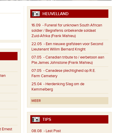
HEUVELLAND
16.09
- Funeral for unknown South African
soldier / Begrafenis onbekende soldaat
Zuid-Afrika (Frank Mahieu)
22.05
- Een nieuwe grafsteen voor Second
Lieutenant Willim Bernard Knight
07.05
- Canadian tribute to / eerbetoon aan
Pte.James Johnstone (Frank Mahieu)
07.05
- Canadese plechtigheid op R.E.
aten
Farm Cemetery
25.04
- Herdenking Slag om de
Kemmelberg
MEER
TIPS
 Ernest
08.08
- Last Post