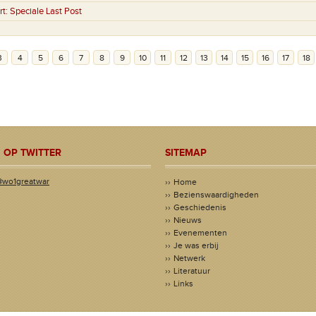
rt:
Speciale Last Post
3
4
5
6
7
8
9
10
11
12
13
14
15
16
17
18
 OP TWITTER
SITEMAP
@wo1greatwar
Home
Bezienswaardigheden
Geschiedenis
Nieuws
Evenementen
Je was erbij
Netwerk
Literatuur
Links