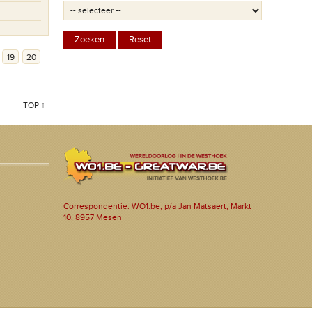
19
20
TOP ↑
Correspondentie: WO1.be, p/a Jan Matsaert, Markt
10, 8957 Mesen