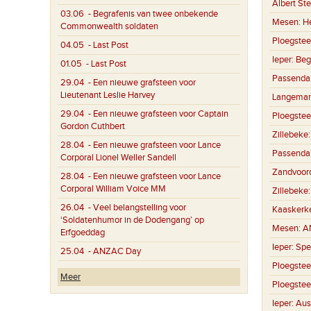
Albert St
03.06
- Begrafenis van twee onbekende
Mesen:
H
Commonwealth soldaten
Ploegstee
04.05
- Last Post
Ieper:
Beg
01.05
- Last Post
Passenda
29.04
- Een nieuwe grafsteen voor
Lieutenant Leslie Harvey
Langemar
29.04
- Een nieuwe grafsteen voor Captain
Ploegstee
Gordon Cuthbert
Zillebeke
28.04
- Een nieuwe grafsteen voor Lance
Passenda
Corporal Lionel Weller Sandell
Zandvoor
28.04
- Een nieuwe grafsteen voor Lance
Corporal William Voice MM
Zillebeke
26.04
- Veel belangstelling voor
Kaaskerk
‘Soldatenhumor in de Dodengang’ op
Mesen:
A
Erfgoeddag
Ieper:
Spe
25.04
- ANZAC Day
Ploegstee
Meer
Ploegstee
Ieper:
Aus