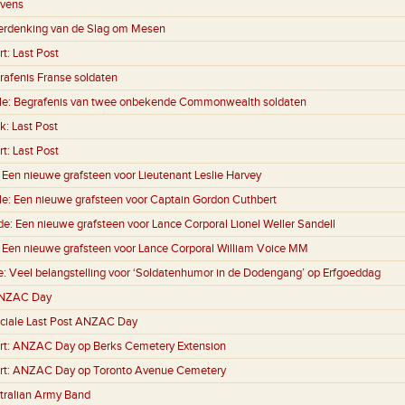
evens
erdenking van de Slag om Mesen
rt:
Last Post
rafenis Franse soldaten
le:
Begrafenis van twee onbekende Commonwealth soldaten
k:
Last Post
rt:
Last Post
:
Een nieuwe grafsteen voor Lieutenant Leslie Harvey
le:
Een nieuwe grafsteen voor Captain Gordon Cuthbert
de:
Een nieuwe grafsteen voor Lance Corporal Lionel Weller Sandell
:
Een nieuwe grafsteen voor Lance Corporal William Voice MM
e:
Veel belangstelling voor ‘Soldatenhumor in de Dodengang’ op Erfgoeddag
NZAC Day
ciale Last Post ANZAC Day
rt:
ANZAC Day op Berks Cemetery Extension
rt:
ANZAC Day op Toronto Avenue Cemetery
tralian Army Band