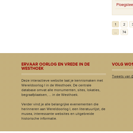
Ploegstee
1
2
...
74
ERVAAR OORLOG EN VREDE IN DE
VOLG WO1
WESTHOEK
Tweets van 
Deze interactieve website laat je kennismaken met
Wereldoorlog I in de Westhoek. De centrale
database omvat alle monumenten, sites, lokaties,
begraafplaatsen, ... in de Westhoek.
Verder vind je alle belangrijke evenementen die
herinneren aan Wereldoorlog I, een literatuurlijst, de
musea, interessante websites en uitgebreide
historische informatie.