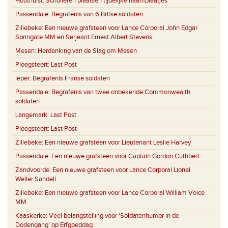
Houthulst:
Scholieren plaatsen tijdelijke naamplaatjes
Passendale:
Begrafenis van 6 Britse soldaten
Zillebeke:
Een nieuwe grafsteen voor Lance Corporal John Edgar
Springate MM en Serjeant Ernest Albert Stevens
Mesen:
Herdenking van de Slag om Mesen
Ploegsteert:
Last Post
Ieper:
Begrafenis Franse soldaten
Passendale:
Begrafenis van twee onbekende Commonwealth
soldaten
Langemark:
Last Post
Ploegsteert:
Last Post
Zillebeke:
Een nieuwe grafsteen voor Lieutenant Leslie Harvey
Passendale:
Een nieuwe grafsteen voor Captain Gordon Cuthbert
Zandvoorde:
Een nieuwe grafsteen voor Lance Corporal Lionel
Weller Sandell
Zillebeke:
Een nieuwe grafsteen voor Lance Corporal William Voice
MM
Kaaskerke:
Veel belangstelling voor ‘Soldatenhumor in de
Dodengang’ op Erfgoeddag