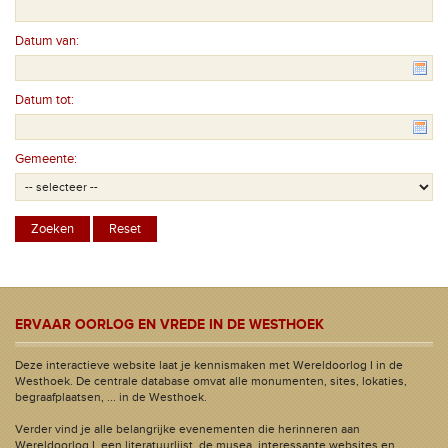
Datum van:
Datum tot:
Gemeente:
ERVAAR OORLOG EN VREDE IN DE WESTHOEK
Deze interactieve website laat je kennismaken met Wereldoorlog I in de
Westhoek. De centrale database omvat alle monumenten, sites, lokaties,
begraafplaatsen, ... in de Westhoek.
Verder vind je alle belangrijke evenementen die herinneren aan
Wereldoorlog I, een literatuurlijst, de musea, interessante websites en