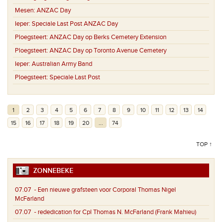
Mesen:
ANZAC Day
Ieper:
Speciale Last Post ANZAC Day
Ploegsteert:
ANZAC Day op Berks Cemetery Extension
Ploegsteert:
ANZAC Day op Toronto Avenue Cemetery
Ieper:
Australian Army Band
Ploegsteert:
Speciale Last Post
1
2
3
4
5
6
7
8
9
10
11
12
13
14
15
16
17
18
19
20
...
74
TOP ↑
ZONNEBEKE
07.07
- Een nieuwe grafsteen voor Corporal Thomas Nigel
McFarland
07.07
- rededication for Cpl Thomas N. McFarland (Frank Mahieu)