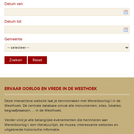
Datum van:
Datum tot:
Gemeente:
ERVAAR OORLOG EN VREDE IN DE WESTHOEK
Deze interactieve website laat je kennismaken met Wereldoorlog I in de
Westhoek. De centrale database omvat alle monumenten, sites, lokaties,
begraafplaatsen, ... in de Westhoek.
Verder vind je alle belangrijke evenementen die herinneren aan
Wereldoorlog I, een literatuurlijst, de musea, interessante websites en
uitgebreide historische informatie.