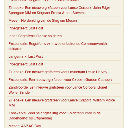
Passendale:
Begrafenis van 6 Britse soldaten
Zillebeke:
Een nieuwe grafsteen voor Lance Corporal John Edgar
Springate MM en Serjeant Ernest Albert Stevens
Mesen:
Herdenking van de Slag om Mesen
Ploegsteert:
Last Post
Ieper:
Begrafenis Franse soldaten
Passendale:
Begrafenis van twee onbekende Commonwealth
soldaten
Langemark:
Last Post
Ploegsteert:
Last Post
Zillebeke:
Een nieuwe grafsteen voor Lieutenant Leslie Harvey
Passendale:
Een nieuwe grafsteen voor Captain Gordon Cuthbert
Zandvoorde:
Een nieuwe grafsteen voor Lance Corporal Lionel
Weller Sandell
Zillebeke:
Een nieuwe grafsteen voor Lance Corporal William Voice
MM
Kaaskerke:
Veel belangstelling voor ‘Soldatenhumor in de
Dodengang’ op Erfgoeddag
Mesen:
ANZAC Day