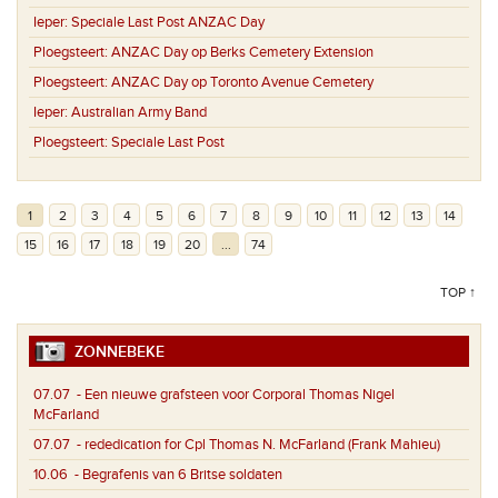
Ieper:
Speciale Last Post ANZAC Day
Ploegsteert:
ANZAC Day op Berks Cemetery Extension
Ploegsteert:
ANZAC Day op Toronto Avenue Cemetery
Ieper:
Australian Army Band
Ploegsteert:
Speciale Last Post
1
2
3
4
5
6
7
8
9
10
11
12
13
14
15
16
17
18
19
20
...
74
TOP ↑
ZONNEBEKE
07.07
- Een nieuwe grafsteen voor Corporal Thomas Nigel
McFarland
07.07
- rededication for Cpl Thomas N. McFarland (Frank Mahieu)
10.06
- Begrafenis van 6 Britse soldaten