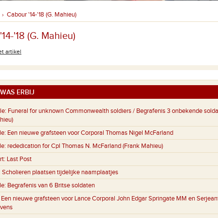
Cabour '14-'18 (G. Mahieu)
›
14-'18 (G. Mahieu)
t artikel
WAS ERBIJ
le:
Funeral for unknown Commonwealth soldiers / Begrafenis 3 onbekende sold
hieu)
le:
Een nieuwe grafsteen voor Corporal Thomas Nigel McFarland
le:
rededication for Cpl Thomas N. McFarland (Frank Mahieu)
rt:
Last Post
:
Scholieren plaatsen tijdelijke naamplaatjes
le:
Begrafenis van 6 Britse soldaten
:
Een nieuwe grafsteen voor Lance Corporal John Edgar Springate MM en Serjeant
evens