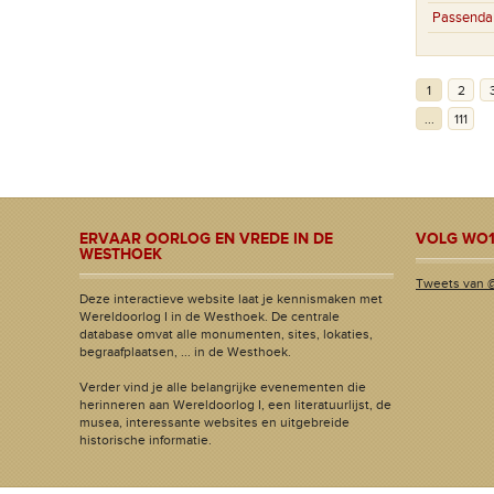
Passenda
1
2
...
111
ERVAAR OORLOG EN VREDE IN DE
VOLG WO1
WESTHOEK
Tweets van 
Deze interactieve website laat je kennismaken met
Wereldoorlog I in de Westhoek. De centrale
database omvat alle monumenten, sites, lokaties,
begraafplaatsen, ... in de Westhoek.
Verder vind je alle belangrijke evenementen die
herinneren aan Wereldoorlog I, een literatuurlijst, de
musea, interessante websites en uitgebreide
historische informatie.