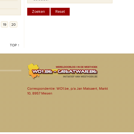
19
20
TOP ↑
Correspondentie: WO1.be, p/a Jan Matsaert, Markt
10, 8957 Mesen