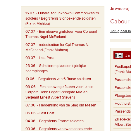
Je was erbij
15.07
- Funeral for unknown Commonwealth
soldiers / Begrafenis 3 onbekende soldaten
Cabour '
(Frank Mahieu)
Terug naar he
07.07
- Een nieuwe grafsteen voor Corporal
Thomas Nigel McFarland
07.07
- rededication for Cpl Thomas N.
McFarland (Frank Mahieu)
JE 
03.07
- Last Post
23.06
- Scholieren plaatsen tijdelijke
Poelkapel
naamplaatjes
(Frank Ma
10.06
- Begrafenis van 6 Britse soldaten
Passenda
09.06
- Een nieuwe grafsteen voor Lance
Passenda
Corporal John Edgar Springate MM en
Ploegstee
Serjeant Ernest Albert Stevens
Houthulst
07.06
- Herdenking van de Slag om Mesen
Passenda
05.06
- Last Post
Zillebeke
04.06
- Begrafenis Franse soldaten
Albert St
03.06
- Begrafenis van twee onbekende