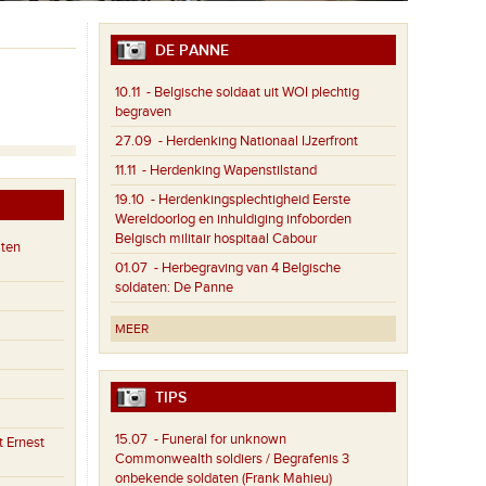
DE PANNE
10.11
- Belgische soldaat uit WOI plechtig
begraven
27.09
- Herdenking Nationaal IJzerfront
11.11
- Herdenking Wapenstilstand
19.10
- Herdenkingsplechtigheid Eerste
Wereldoorlog en inhuldiging infoborden
Belgisch militair hospitaal Cabour
aten
01.07
- Herbegraving van 4 Belgische
soldaten: De Panne
MEER
TIPS
15.07
- Funeral for unknown
 Ernest
Commonwealth soldiers / Begrafenis 3
onbekende soldaten (Frank Mahieu)