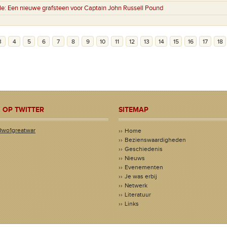
le:
Een nieuwe grafsteen voor Captain John Russell Pound
3
4
5
6
7
8
9
10
11
12
13
14
15
16
17
18
 OP TWITTER
SITEMAP
@wo1greatwar
Home
Bezienswaardigheden
Geschiedenis
Nieuws
Evenementen
Je was erbij
Netwerk
Literatuur
Links