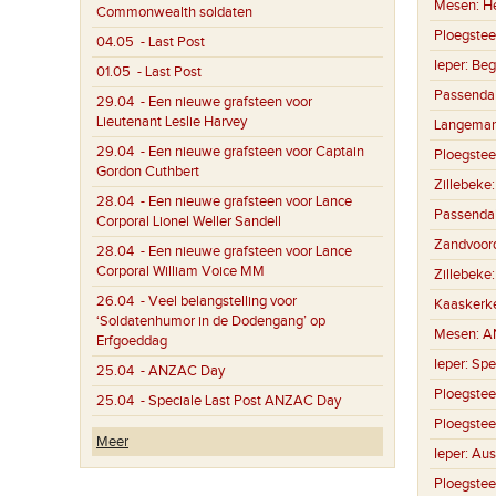
Mesen:
H
Commonwealth soldaten
Ploegstee
04.05
- Last Post
Ieper:
Beg
01.05
- Last Post
Passenda
29.04
- Een nieuwe grafsteen voor
Lieutenant Leslie Harvey
Langemar
29.04
- Een nieuwe grafsteen voor Captain
Ploegstee
Gordon Cuthbert
Zillebeke
28.04
- Een nieuwe grafsteen voor Lance
Passenda
Corporal Lionel Weller Sandell
Zandvoor
28.04
- Een nieuwe grafsteen voor Lance
Corporal William Voice MM
Zillebeke
26.04
- Veel belangstelling voor
Kaaskerk
‘Soldatenhumor in de Dodengang’ op
Mesen:
A
Erfgoeddag
Ieper:
Spe
25.04
- ANZAC Day
Ploegstee
25.04
- Speciale Last Post ANZAC Day
Ploegstee
Meer
Ieper:
Aus
Ploegstee