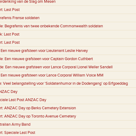
erdenking van de Slag om Mesen
rt:
Last Post
rafenis Franse soldaten
le:
Begrafenis van twee onbekende Commonwealth soldaten
k:
Last Post
rt:
Last Post
:
Een nieuwe grafsteen voor Lieutenant Leslie Harvey
le:
Een nieuwe grafsteen voor Captain Gordon Cuthbert
de:
Een nieuwe grafsteen voor Lance Corporal Lionel Weller Sandell
:
Een nieuwe grafsteen voor Lance Corporal William Voice MM
e:
Veel belangstelling voor ‘Soldatenhumor in de Dodengang’ op Erfgoeddag
NZAC Day
ciale Last Post ANZAC Day
rt:
ANZAC Day op Berks Cemetery Extension
rt:
ANZAC Day op Toronto Avenue Cemetery
tralian Army Band
rt:
Speciale Last Post