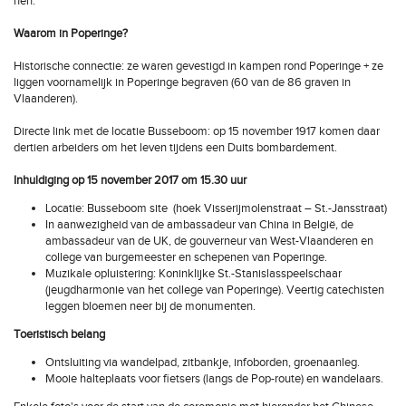
hen.
Waarom in Poperinge?
Historische connectie: ze waren gevestigd in kampen rond Poperinge + ze
liggen voornamelijk in Poperinge begraven (60 van de 86 graven in
Vlaanderen).
Directe link met de locatie Busseboom: op 15 november 1917 komen daar
dertien arbeiders om het leven tijdens een Duits bombardement.
Inhuldiging op 15 november 2017 om 15.30 uur
Locatie: Busseboom site (hoek Visserijmolenstraat – St.-Jansstraat)
In aanwezigheid van de ambassadeur van China in België, de
ambassadeur van de UK, de gouverneur van West-Vlaanderen en
college van burgemeester en schepenen van Poperinge.
Muzikale opluistering: Koninklijke St.-Stanislasspeelschaar
(jeugdharmonie van het college van Poperinge). Veertig catechisten
leggen bloemen neer bij de monumenten.
Toeristisch belang
Ontsluiting via wandelpad, zitbankje, infoborden, groenaanleg.
Mooie halteplaats voor fietsers (langs de Pop-route) en wandelaars.