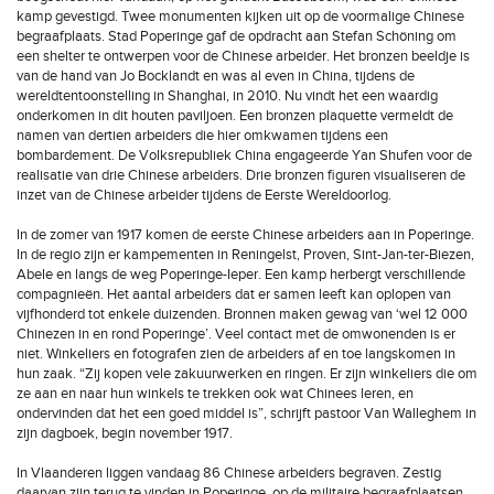
kamp gevestigd. Twee monumenten kijken uit op de voormalige Chinese
begraafplaats. Stad Poperinge gaf de opdracht aan Stefan Schöning om
een shelter te ontwerpen voor de Chinese arbeider. Het bronzen beeldje is
van de hand van Jo Bocklandt en was al even in China, tijdens de
wereldtentoonstelling in Shanghai, in 2010. Nu vindt het een waardig
onderkomen in dit houten paviljoen. Een bronzen plaquette vermeldt de
namen van dertien arbeiders die hier omkwamen tijdens een
bombardement. De Volksrepubliek China engageerde Yan Shufen voor de
realisatie van drie Chinese arbeiders. Drie bronzen figuren visualiseren de
inzet van de Chinese arbeider tijdens de Eerste Wereldoorlog.
In de zomer van 1917 komen de eerste Chinese arbeiders aan in Poperinge.
In de regio zijn er kampementen in Reningelst, Proven, Sint-Jan-ter-Biezen,
Abele en langs de weg Poperinge-Ieper. Een kamp herbergt verschillende
compagnieën. Het aantal arbeiders dat er samen leeft kan oplopen van
vijfhonderd tot enkele duizenden. Bronnen maken gewag van ‘wel 12 000
Chinezen in en rond Poperinge’. Veel contact met de omwonenden is er
niet. Winkeliers en fotografen zien de arbeiders af en toe langskomen in
hun zaak. “Zij kopen vele zakuurwerken en ringen. Er zijn winkeliers die om
ze aan en naar hun winkels te trekken ook wat Chinees leren, en
ondervinden dat het een goed middel is”, schrijft pastoor Van Walleghem in
zijn dagboek, begin november 1917.
In Vlaanderen liggen vandaag 86 Chinese arbeiders begraven. Zestig
daarvan zijn terug te vinden in Poperinge, op de militaire begraafplaatsen