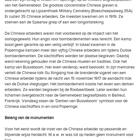
van het Gemenebest. De grootste concentratie Chinese graven is
ondergebracht op Lijssenthoek Military Cemetery (Boescheepseweg 35A).
Er rusten 35 Chinese arbeiders. De meesten kwamen om in 1919. Ze
stierven aan de Spaanse griep of aan een longontsteking.
De Chinese arbeiders waren niet voorbereid op de impact van het
oorlogsgeweld. Hun angst voor bombardementen was terecht. Een kamp
bood geen garantie op een veilig verblijf. In totaal kwamen in de
Poperingse kampen meer dan vijftig Chinese arbeiders om tijdens Duitse
bombardementen. De slachtoffers werden ter plaatse begraven. Daarbij
werd rekening gehouden met de Chinese rituelen en tradities. Ook het
kamp van Busseboom, hier even verderop, werd bestookt. In zijn memoires
vertelt de Chinese tolk Gu Xingqing hoe de brandende sigaret van een
Chinese arbeider tijdens de nacht van 15 november 1917 de aandacht trok
van de Duitse vliegtuigen. Het bombardement kostte het leven aan dertien
arbeiders. Ze werden begraven bij de Roobaertbeek. Later werden hun
lichamen overgebracht naar de Gemenebest begraafplaats in Bailleul,
Frankrijk. Vandaag staan de ‘Dertien van Busseboom’ symbool voor de
Chinese slachtoffers in en rond Poperinge.
Belang van de monumenten
Voor het eerst wordt de inzet van de Chinese arbeider op passende en
blijvende wijze herdacht. M.a.w. er was tot op heden geen monument voor