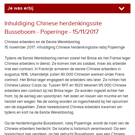
Je was erbij
Inhuldiging Chinese herdenkingssite
Busseboom - Poperinge - 15/11/2017
Chinese arbeiders en de Eerste Wereldoorlog
15 november 2017: inhuldiging Chinese herdenkingssite nabij Poperinge
Tijdens de Eerste Wereldoorlog nemen zowel het Britse als het Franse leger
Chinese arbeiders in dienst. Ze komen niet als soldaat, maar als arbeider
met een contract. In Frankrijk arriveren de eerste Chinese arbeiders in
augustus 1916. Uiteindelijk zullen 40 000 Chinezen werken onder Frans
contract. Het Britse leger engageert de arbeiders iets later. Ze richten het
Chinese Labour Corps op. Tussen 1917 en 1920 tekenen 95 000 Chinese
arbeiders een contract bij het Britse leger. Ze worden ingezet achter het
front, bij de aanleg van spoorlijnen, het laden en lossen van munitie en het
herstel van wegen. Na de oorlog worden ze ingeschakeld bij het opruimen
van de slagvelden. Zeker tweeduizend Chinese arbeiders kwamen om
tijdens en kort na de Eerste Wereldoorlog.
Op de herdenkingssite Busseboom, nabij Poperinge, wordt de inzet van de
Chinese arbeiders herdacht. De locatie is historisch verantwoord. Op een
boogscheut hier vandaan, op het gehucht Busseboom, was een Chinees