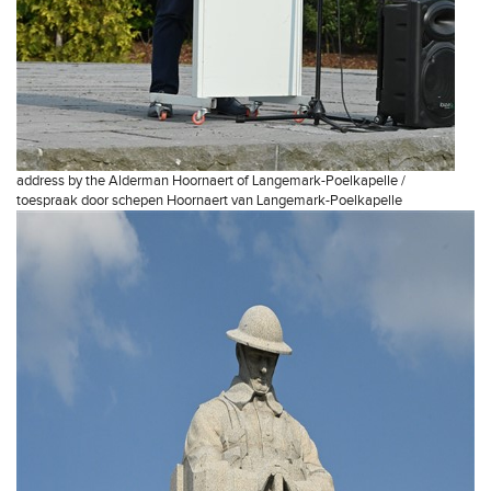
address by the Alderman Hoornaert of Langemark-Poelkapelle /
toespraak door schepen Hoornaert van Langemark-Poelkapelle