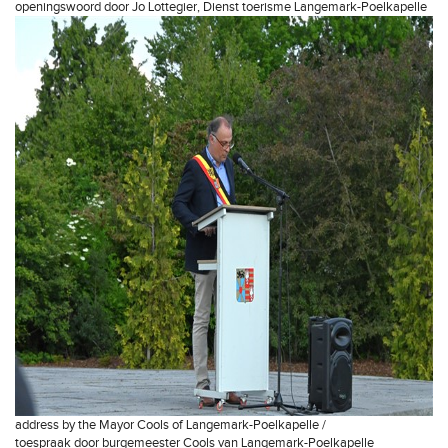
openingswoord door Jo Lottegier, Dienst toerisme Langemark-Poelkapelle
address by the Mayor Cools of Langemark-Poelkapelle /
toespraak door burgemeester Cools van Langemark-Poelkapelle