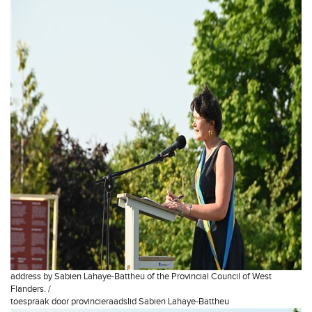
address by Sabien Lahaye-Battheu of the Provincial Council of West
Flanders. /
toespraak door provincieraadslid Sabien Lahaye-Battheu