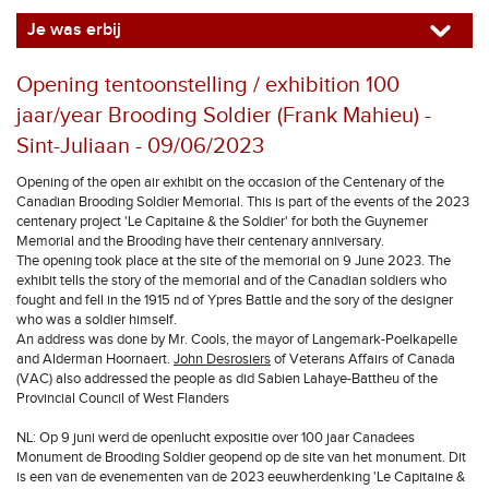
Je was erbij
Opening tentoonstelling / exhibition 100
jaar/year Brooding Soldier (Frank Mahieu) -
Sint-Juliaan - 09/06/2023
Opening of the open air exhibit on the occasion of the Centenary of the
Canadian Brooding Soldier Memorial. This is part of the events of the 2023
centenary project 'Le Capitaine & the Soldier' for both the Guynemer
Memorial and the Brooding have their centenary anniversary.
The opening took place at the site of the memorial on 9 June 2023. The
exhibit tells the story of the memorial and of the Canadian soldiers who
fought and fell in the 1915 nd of Ypres Battle and the sory of the designer
who was a soldier himself.
An address was done by Mr. Cools, the mayor of Langemark-Poelkapelle
and Alderman Hoornaert.
John Desrosiers
of Veterans Affairs of Canada
(VAC) also addressed the people as did Sabien Lahaye-Battheu of the
Provincial Council of West Flanders
NL: Op 9 juni werd de openlucht expositie over 100 jaar Canadees
Monument de Brooding Soldier geopend op de site van het monument. Dit
is een van de evenementen van de 2023 eeuwherdenking 'Le Capitaine &