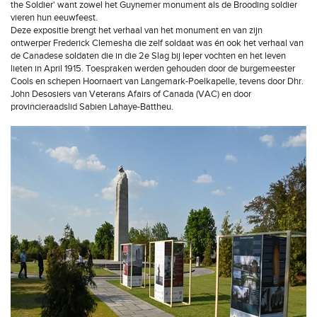
the Soldier' want zowel het Guynemer monument als de Brooding soldier
vieren hun eeuwfeest.
Deze expositie brengt het verhaal van het monument en van zijn
ontwerper Frederick Clemesha die zelf soldaat was én ook het verhaal van
de Canadese soldaten die in die 2e Slag bij Ieper vochten en het leven
lieten in April 1915. Toespraken werden gehouden door de burgemeester
Cools en schepen Hoornaert van Langemark-Poelkapelle, tevens door Dhr.
John Desosiers van Veterans Afairs of Canada (VAC) en door
provincieraadslid Sabien Lahaye-Battheu.