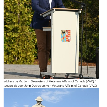
address by Mr. John Desrosiers of Veterans Affairs of Canada (VAC) /
toespraak door John Desrosiers van Veterans Affairs of Canada (VAC)