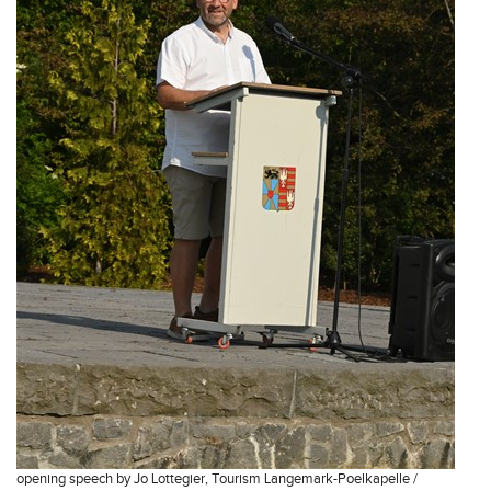
opening speech by Jo Lottegier, Tourism Langemark-Poelkapelle /