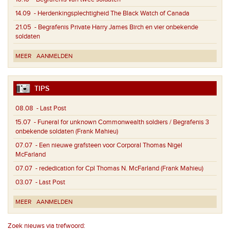
14.09
- Herdenkingsplechtigheid The Black Watch of Canada
21.05
- Begrafenis Private Harry James Birch en vier onbekende
soldaten
MEER
AANMELDEN
TIPS
08.08
- Last Post
15.07
- Funeral for unknown Commonwealth soldiers / Begrafenis 3
onbekende soldaten (Frank Mahieu)
07.07
- Een nieuwe grafsteen voor Corporal Thomas Nigel
McFarland
07.07
- rededication for Cpl Thomas N. McFarland (Frank Mahieu)
03.07
- Last Post
MEER
AANMELDEN
Zoek nieuws via trefwoord: