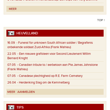
MEER
TOP ↑
HEUVELLAND
16.09
- Funeral for unknown South African soldier / Begrafenis
onbekende soldaat Zuid-Afrika (Frank Mahieu)
22.05
- Een nieuwe grafsteen voor Second Lieutenant Willim
Bernard Knight
07.05
- Canadian tribute to / eerbetoon aan Pte.James Johnstone
(Frank Mahieu)
07.05
- Canadese plechtigheid op R.E. Farm Cemetery
26.04
- Herdenking Slag om de Kemmelberg
MEER
AANMELDEN
TIPS