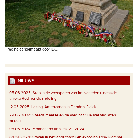
Pagina aangemaakt door IDG.
NIEUWS
05.06.2025:
Stap in de voetsporen van het verleden tijdens de
unieke Redmondwandeling
12.05.2025:
Lezing: Amerikanen in Flanders Fields
29.05.2024:
Steeds meer Ieren de weg naar Heuvelland laten
vinden
05.05.2024:
Modderland fietsfestival 2024
04.04.2024:
Graven in het landschap: Een expo van Tony Blomme